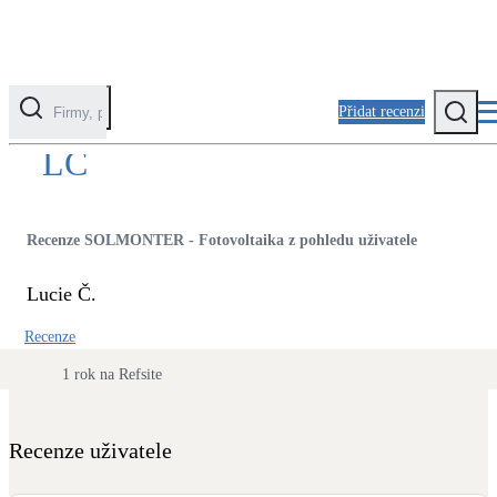
Přidat recenzi
LČ
Kategorie
Fotovoltaika
Recenze SOLMONTER - Fotovoltaika z pohledu uživatele
Solární ohřev vody
Lucie Č.
Tepelná čerpadla
Recenze
Klimatizace pro vytápění
1 rok na Refsite
Zateplení
Obálka budovy
Recenze uživatele