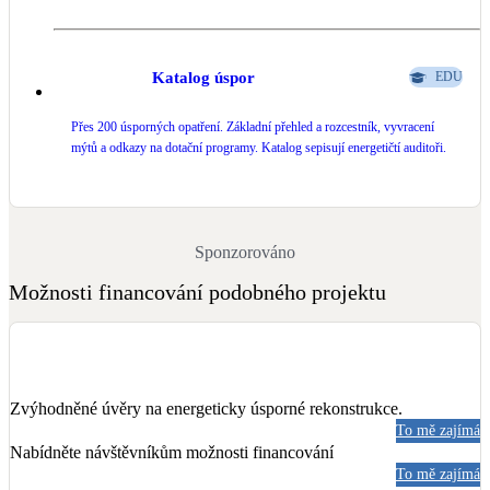
Katalog úspor
EDU
Přes 200 úsporných opatření. Základní přehled a rozcestník, vyvracení
mýtů a odkazy na dotační programy. Katalog sepisují energetičtí auditoři.
Sponzorováno
Možnosti financování podobného projektu
Zvýhodněné úvěry na energeticky úsporné rekonstrukce.
To mě zajímá
Nabídněte návštěvníkům možnosti financování
To mě zajímá