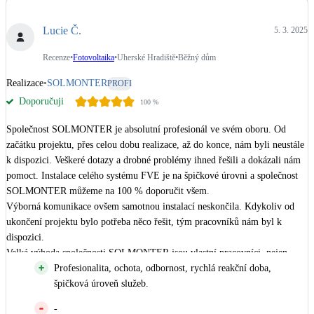
Dotační, energetické služby
Lucie Č.
5. 3. 2025
Solární termický systém
Recenze
•
Fotovoltaika
•
Uherské Hradiště
•
Běžný dům
Na přípravu teplé vody i přitápění
Realizace
•
SOLMONTER
PROFI
Doporučuji
100
%
Klimatizace
Tepelná čerpadla na chlazení
Společnost SOLMONTER je absolutní profesionál ve svém oboru. Od 
začátku projektu, přes celou dobu realizace, až do konce, nám byli neustále 
Větrání s rekuperací
k dispozici. Veškeré dotazy a drobné problémy ihned řešili a dokázali nám 
Teplovzdušné vytápění
pomoct. Instalace celého systému FVE je na špičkové úrovni a společnost 
SOLMONTER můžeme na 100 % doporučit všem. 

Výborná komunikace ovšem samotnou instalací neskončila. Kdykoliv od 
Okna / dveře
ukončení projektu bylo potřeba něco řešit, tým pracovníků nám byl k 
Balkonové sestavy
dispozici. 

Velká výhoda společnosti SOLMONTER jsou vlastní pracovníci, nejen 
technického zaměření, ale i co se administrativy a projektové dokumentace 
Profesionalita, ochota, odbornost, rychlá reakční doba,
Rekonstrukce
týká. 

špičková úroveň služeb.
Naše společnost je s dodávkou i s profesionálním přístupem pracovníků nad 
-