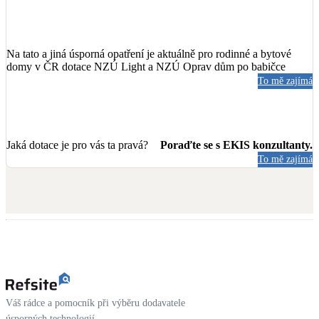
Na tato a jiná úsporná opatření je aktuálně pro rodinné a bytové
domy v ČR dotace NZÚ Light a NZÚ Oprav dům po babičce
To mě zajímá
Jaká dotace je pro vás ta pravá?
Poraďte se s EKIS konzultanty.
To mě zajímá
Váš rádce a pomocník při výběru dodavatele
úsporných technologií