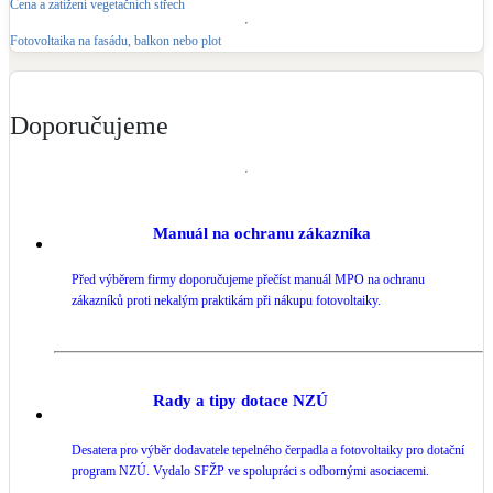
Cena a zatížení vegetačních střech
Fotovoltaika na fasádu, balkon nebo plot
Doporučujeme
Manuál na ochranu zákazníka
Před výběrem firmy doporučujeme přečíst manuál MPO na ochranu
zákazníků proti nekalým praktikám při nákupu fotovoltaiky.
Rady a tipy dotace NZÚ
Desatera pro výběr dodavatele tepelného čerpadla a fotovoltaiky pro dotační
program NZÚ. Vydalo SFŽP ve spolupráci s odbornými asociacemi.