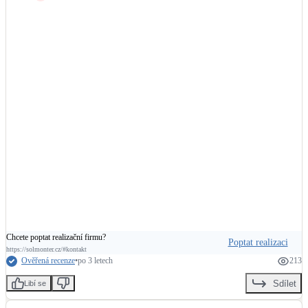
míru spokojena a pokud budeme řešit instalaci FVE i na jiných objektech, 
Kotle
SOLMONTER bude první volba.

Hlavní zdroje vytápění
podepsaná společnost MARLIN s.r.o.
Bateriové úložiště
Pouze velké BESS
Novostavby
Stínicí technika
Žaluzie, markýzy, pergoly
Rekuperace tepla odpadní vody
Chcete poptat realizační firmu?
Šedá i černá odpadní voda
Poptat realizaci
https://solmonter.cz/#kontakt
Ověřená recenze
•
po 3 letech
213
Kamna / krby
Sdílet
Libí se
Doplňkové zdroje vytápění