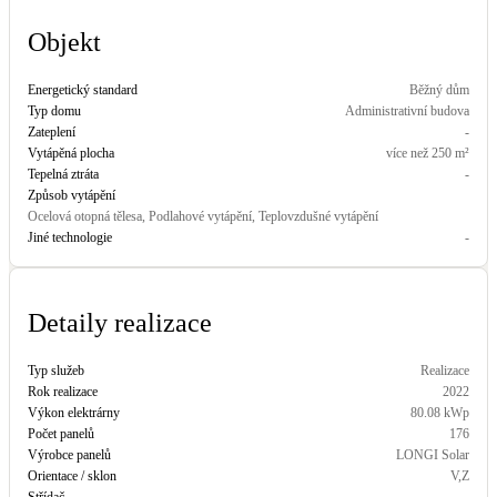
Objekt
LED osvětlení
Vnitřní i venkovní
Energetický standard
Běžný dům
Typ domu
Administrativní budova
Retence deštové vody
Zateplení
-
Akumulace dešťovky
Vytápěná plocha
více než 250 m²
Tepelná ztráta
-
Způsob vytápění
NEW
Zelená střecha
Ocelová otopná tělesa, Podlahové vytápění, Teplovzdušné vytápění
Vegetační střechy
Jiné technologie
-
NEW
Větrné elektrárny
Detaily realizace
Malé i velké turbíny
Typ služeb
Realizace
Rok realizace
2022
Výkon elektrárny
80.08
kWp
Počet panelů
176
Výrobce panelů
LONGI Solar
Orientace / sklon
V,Z
Střídač
-