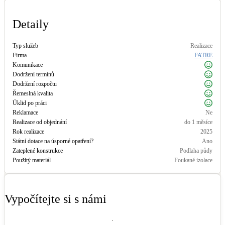
Kotle
Hlavní zdroje vytápění
Detaily
Typ služeb
Realizace
Bateriové úložiště
Firma
FATRE
Pouze velké BESS
Komunikace
Dodržení termínů
Dodržení rozpočtu
Novostavby
Řemeslná kvalita
Úklid po práci
Reklamace
Ne
Realizace od objednání
do 1 měsíce
Stínicí technika
Rok realizace
2025
Žaluzie, markýzy, pergoly
Státní dotace na úsporné opatření?
Ano
Zateplené konstrukce
Podlaha půdy
Použitý materiál
Foukané izolace
Rekuperace tepla odpadní vody
Šedá i černá odpadní voda
Vypočítejte si s námi
Kamna / krby
Doplňkové zdroje vytápění