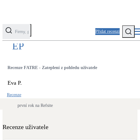
Přidat recenzi
EP
Kategorie
Fotovoltaika
Recenze FATRE - Zateplení z pohledu uživatele
Solární ohřev vody
Eva P.
Tepelná čerpadla
Recenze
Klimatizace pro vytápění
první rok na Refsite
Zateplení
Obálka budovy
Recenze uživatele