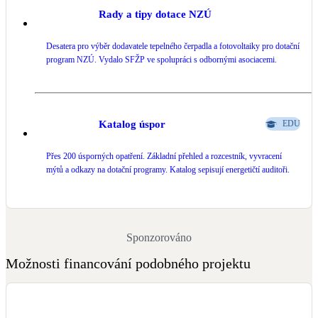
Rady a tipy dotace NZÚ
Desatera pro výběr dodavatele tepelného čerpadla a fotovoltaiky pro dotační
program NZÚ. Vydalo SFŽP ve spolupráci s odbornými asociacemi.
Katalog úspor
EDU
Přes 200 úsporných opatření. Základní přehled a rozcestník, vyvracení
mýtů a odkazy na dotační programy. Katalog sepisují energetičtí auditoři.
Sponzorováno
Možnosti financování podobného projektu