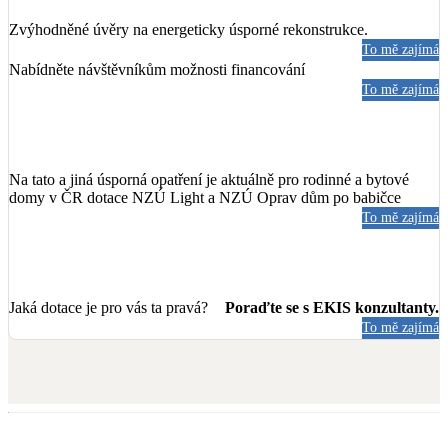
Zvýhodněné úvěry na energeticky úsporné rekonstrukce.
To mě zajímá
Nabídněte návštěvníkům možnosti financování
To mě zajímá
Na tato a jiná úsporná opatření je aktuálně pro rodinné a bytové
domy v ČR dotace NZÚ Light a NZÚ Oprav dům po babičce
To mě zajímá
Jaká dotace je pro vás ta pravá?
Poraďte se s EKIS konzultanty.
To mě zajímá