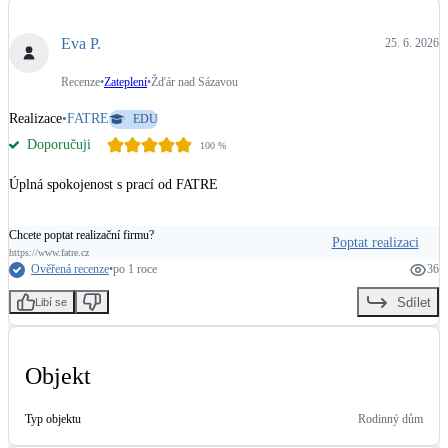
Dotační, energetické služby
Eva P.
25. 6. 2026
Solární termický systém
Recenze
•
Zateplení
•
Žďár nad Sázavou
Na přípravu teplé vody i přitápění
Realizace
•
FATRE
EDU
Doporučuji
100
%
Klimatizace
Tepelná čerpadla na chlazení
Úplná spokojenost s prací od FATRE
Větrání s rekuperací
Chcete poptat realizační firmu?
Poptat realizaci
Teplovzdušné vytápění
https://www.fatre.cz
Ověřená recenze
•
po 1 roce
36
Sdílet
Libí se
Okna / dveře
Balkonové sestavy
Objekt
Rekonstrukce
Typ objektu
Rodinný dům