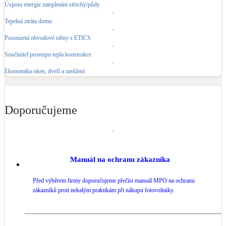
Úspora energie zateplením střechy/půdy
LED osvětlení
Tepelná ztráta domu
Vnitřní i venkovní
Posouzení obvodové stěny s ETICS
Součinitel prostupu tepla konstrukce
Retence deštové vody
Akumulace dešťovky
Ekonomika oken, dveří a zasklení
NEW
Zelená střecha
Doporučujeme
Vegetační střechy
NEW
Větrné elektrárny
Malé i velké turbíny
Manuál na ochranu zákazníka
Před výběrem firmy doporučujeme přečíst manuál MPO na ochranu
zákazníků proti nekalým praktikám při nákupu fotovoltaiky.