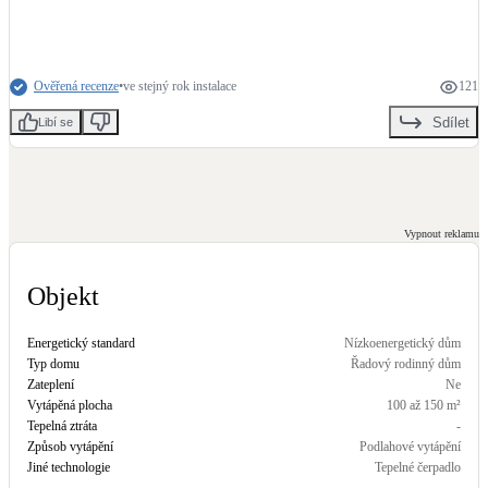
Kotle
Hlavní zdroje vytápění
Ověřená recenze
•
ve stejný rok instalace
121
Bateriové úložiště
Sdílet
Pouze velké BESS
Libí se
Novostavby
Vypnout reklamu
Stínicí technika
Objekt
Žaluzie, markýzy, pergoly
Energetický standard
Nízkoenergetický dům
Rekuperace tepla odpadní vody
Typ domu
Řadový rodinný dům
Šedá i černá odpadní voda
Zateplení
Ne
Vytápěná plocha
100 až 150 m²
Tepelná ztráta
-
Kamna / krby
Způsob vytápění
Podlahové vytápění
Doplňkové zdroje vytápění
Jiné technologie
Tepelné čerpadlo