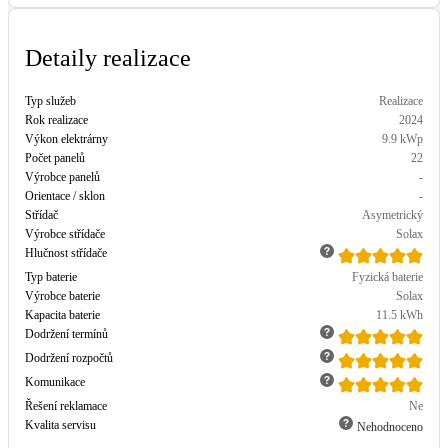
LED osvětlení
Detaily realizace
Vnitřní i venkovní
Typ služeb
Realizace
Retence deštové vody
Rok realizace
2024
Akumulace dešťovky
Výkon elektrárny
9.9
kWp
Počet panelů
22
Výrobce panelů
-
NEW
Zelená střecha
Orientace / sklon
-
Vegetační střechy
Střídač
Asymetrický
Výrobce střídače
Solax
Hlučnost střídače
NEW
Větrné elektrárny
Typ baterie
Fyzická baterie
Malé i velké turbíny
Výrobce baterie
Solax
Kapacita baterie
11.5
kWh
Dodržení termínů
Dodržení rozpočtů
Komunikace
Řešení reklamace
Ne
Kvalita servisu
Nehodnoceno