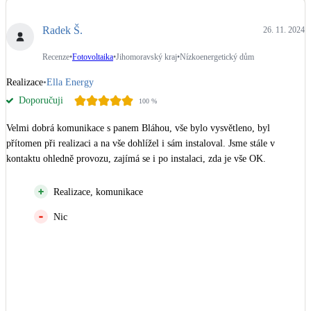
Dotační, energetické služby
Radek Š.
26. 11. 2024
Solární termický systém
Recenze
•
Fotovoltaika
•
Jihomoravský kraj
•
Nízkoenergetický dům
Na přípravu teplé vody i přitápění
Realizace
•
Ella Energy
Doporučuji
100
%
Klimatizace
Tepelná čerpadla na chlazení
Velmi dobrá komunikace s panem Bláhou, vše bylo vysvětleno, byl 
přítomen při realizaci a na vše dohlížel i sám instaloval. Jsme stále v 
Větrání s rekuperací
kontaktu ohledně provozu, zajímá se i po instalaci, zda je vše OK.
Teplovzdušné vytápění
Realizace, komunikace
Okna / dveře
Nic
Balkonové sestavy
Rekonstrukce