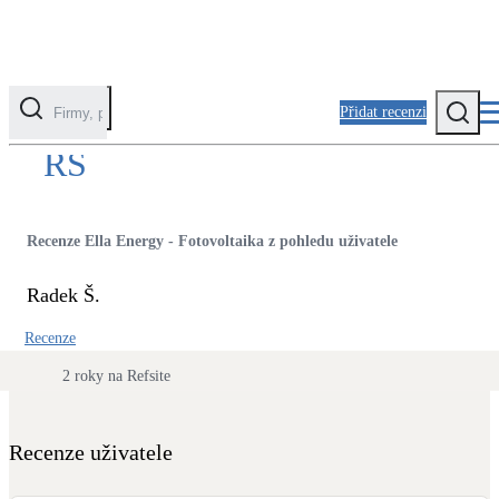
Přidat recenzi
RŠ
Kategorie
Fotovoltaika
Recenze Ella Energy - Fotovoltaika z pohledu uživatele
Solární ohřev vody
Radek Š.
Tepelná čerpadla
Recenze
Klimatizace pro vytápění
2 roky na Refsite
Zateplení
Obálka budovy
Recenze uživatele