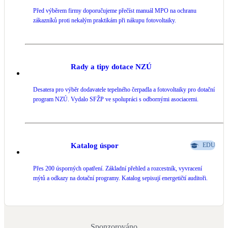
Před výběrem firmy doporučujeme přečíst manuál MPO na ochranu
zákazníků proti nekalým praktikám při nákupu fotovoltaiky.
Rady a tipy dotace NZÚ
Desatera pro výběr dodavatele tepelného čerpadla a fotovoltaiky pro dotační
program NZÚ. Vydalo SFŽP ve spolupráci s odbornými asociacemi.
Katalog úspor
EDU
Přes 200 úsporných opatření. Základní přehled a rozcestník, vyvracení
mýtů a odkazy na dotační programy. Katalog sepisují energetičtí auditoři.
Sponzorováno