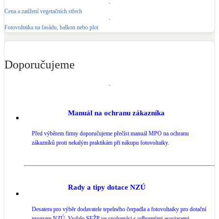
Cena a zatížení vegetačních střech
Fotovoltaika na fasádu, balkon nebo plot
Doporučujeme
Manuál na ochranu zákazníka
Před výběrem firmy doporučujeme přečíst manuál MPO na ochranu
zákazníků proti nekalým praktikám při nákupu fotovoltaiky.
Rady a tipy dotace NZÚ
Desatera pro výběr dodavatele tepelného čerpadla a fotovoltaiky pro dotační
program NZÚ. Vydalo SFŽP ve spolupráci s odbornými asociacemi.