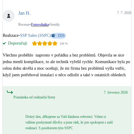
Dotační, energetické služby
Jan H.
7. 7. 2026
Solární termický systém
Recenze
•
Fotovoltaika
•
Semily
Na přípravu teplé vody i přitápění
Realizace
•
SSP Sales (SSPC)
EDU
Doporučuji
100
%
Klimatizace
Tepelná čerpadla na chlazení
Všechno proběhlo  naprosto v pořádku a bez problémů. Objevila se sice 
jedna menší komplikace, to ale technik vyřešil rychle. Komunikace byla po 
Větrání s rekuperací
celou dobu skvělá a moc oceňuji, že mi firma bez problémů vyšla vstříc, 
Teplovzdušné vytápění
když jsem potřeboval instalaci o něco odložit a také v ostatních ohledech.
Okna / dveře
7. července 2026
Poznámka od realizační firmy
Balkonové sestavy
Dobrý den, děkujeme za Vaši kladnou referenci. Velmi si
Rekonstrukce
vážíme poskytnuté důvěry a jsme rádi, že jste spokojeni s naší
realizací. S pozdravem tým SSPC