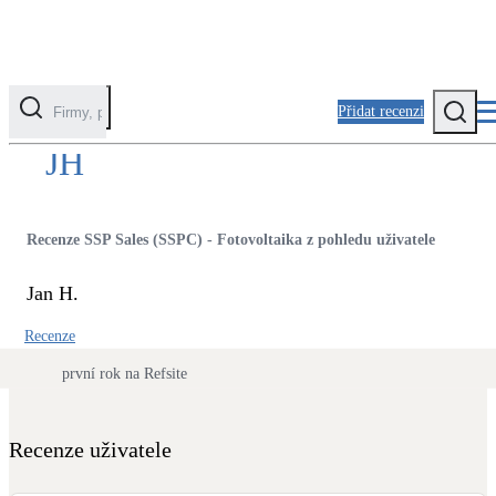
Přidat recenzi
JH
Kategorie
Fotovoltaika
Recenze SSP Sales (SSPC) - Fotovoltaika z pohledu uživatele
Solární ohřev vody
Jan H.
Tepelná čerpadla
Recenze
Klimatizace pro vytápění
první rok na Refsite
Zateplení
Obálka budovy
Recenze uživatele