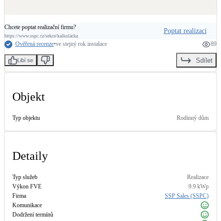
LED osvětlení
Vnitřní i venkovní
Chcete poptat realizační firmu?
Poptat realizaci
https://www.sspc.cz/sekce/kalkulacka
Ověřená recenze
•
ve stejný rok instalace
89
Retence deštové vody
Sdílet
Libí se
Akumulace dešťovky
Objekt
NEW
Zelená střecha
Vegetační střechy
Typ objektu
Rodinný dům
NEW
Větrné elektrárny
Malé i velké turbíny
Detaily
Typ služeb
Realizace
Výkon FVE
9.9
kWp
Firma
SSP Sales (SSPC)
Komunikace
Dodržení termínů