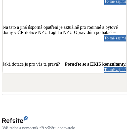
To mě zajímá
Na tato a jiná úsporná opatření je aktuálně pro rodinné a bytové
domy v ČR dotace NZÚ Light a NZÚ Oprav dům po babičce
To mě zajímá
Jaká dotace je pro vás ta pravá?
Poraďte se s EKIS konzultanty.
To mě zajímá
Váš rádce a pomocník při výběru dodavatele