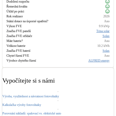
Dodržení rozpočtu
Řemeslná kvalita
Úklid po práci
Rok realizace
2026
Státní dotace na úsporné opatření?
Ano
Výkon FVE
9.9
kWp
Značka FVE panelů
Trina solar
Značka FVE střídače
Solax
Máte baterie?
Ano
Velikost baterie
10.2
kWh
Značka FVE baterií
Solax
Chytré řízení FVE
Ano
Výrobce chytrého řízení
ALFRED.energy
Vypočítejte si s námi
Výroba, využitelnost a návratnost fotovoltaiky
Kalkulačka výroby fotovoltaiky
Porovnání nákladů: spalovací vs. elektrické auto