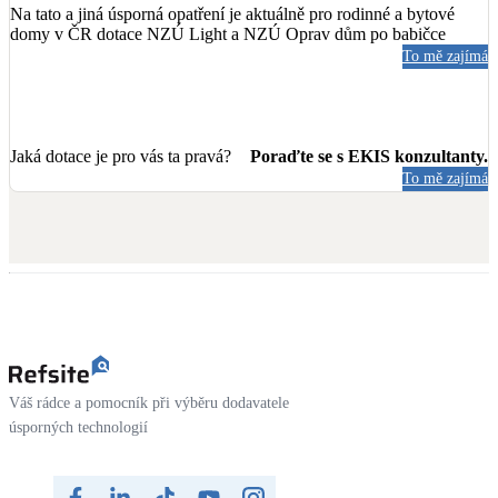
Na tato a jiná úsporná opatření je aktuálně pro rodinné a bytové
domy v ČR dotace NZÚ Light a NZÚ Oprav dům po babičce
To mě zajímá
Jaká dotace je pro vás ta pravá?
Poraďte se s EKIS konzultanty.
To mě zajímá
Váš rádce a pomocník při výběru dodavatele
úsporných technologií