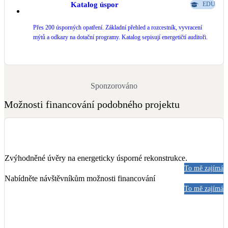
Katalog úspor
EDU
Přes 200 úsporných opatření. Základní přehled a rozcestník, vyvracení
mýtů a odkazy na dotační programy. Katalog sepisují energetičtí auditoři.
Sponzorováno
Možnosti financování podobného projektu
Zvýhodněné úvěry na energeticky úsporné rekonstrukce.
To mě zajímá
Nabídněte návštěvníkům možnosti financování
To mě zajímá