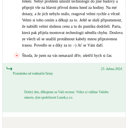
řešení. Nebyl problém umístit technologii do jiné budovy a
Kotle
připojit vše na hlavní přívod domu hned za hodiny. Na mé
Hlavní zdroje vytápění
dotazy, a že jich nebylo málo, reagoval velmi rychle a věcně.
Velmi si toho cením a děkuji za to. Ještě se sluší připomenout,
Bateriové úložiště
že nabídli velmi slušnou cenu a tu do puntíku dodrželi. Parta,
Pouze velké BESS
která pak přijela montovat technologii něměla chybu. Doslova
ze všech sil se snažili protáhnout kabely mnou připravenou
trasou. Povedlo se a díky za to :-) Ať se Vám daří.
Novostavby
Škoda, že jsem na vás nenarazil dřív, ušetřil bych si čas.
23. dubna 2024
Stínicí technika
Poznámka od realizační firmy
Žaluzie, markýzy, pergoly
Dobrý den, děkujeme za Vaši recenzi. Velice si vážíme Vašeho
Rekuperace tepla odpadní vody
názoru, tým společnosti Lunek,s.r.o.
Šedá i černá odpadní voda
Kamna / krby
Doplňkové zdroje vytápění