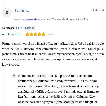
Dotační, energetické služby
Tomáš K.
23. 4. 2024
Solární termický systém
Recenze
•
Fotovoltaika
•
Veselí nad Moravou
•
Nízkoenergetický dům
Na přípravu teplé vody i přitápění
Realizace
•
LUNEK
PROFI
Doporučuji
100
%
Klimatizace
Tepelná čerpadla na chlazení
Firmu jsem si vybral na základě přístupu k zákazníkům. Už od začátku bylo 
vidět, že lidé, s kterými jsem komunikoval, vědí, o čem mluví. Taktéž jako 
Větrání s rekuperací
jedna z mála firem na trhu nabízí vlastní vytěžovač přebytků energie a s tím 
Teplovzdušné vytápění
spojenou automatizaci. Je vidět, že investují do rozvoje a snaží se držet 
krok s dobou.
Okna / dveře
Komunikace s firmou Lunek a především s obchodním
Balkonové sestavy
zástupcem p. Chlubnou byla vždy perfektní. Už naše první
setkání mě přesvědčilo o tom, že tato firma dbá na to, aby její
zaměstanaci věděli, o čem mluví. Tam, kde ostatní firmy, se
Rekonstrukce
kterými jsem jednal si nevěděli rady, mi p. Chlubna vždy
ochotně poradil a vymysleli jsme spolu perfektně fungující