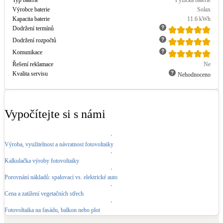
Výrobce baterie
Solax
Kapacita baterie
11.6
kWh
Dodržení termínů
Dodržení rozpočtů
Komunikace
Řešení reklamace
Ne
Kvalita servisu
Nehodnoceno
Vypočítejte si s námi
Výroba, využitelnost a návratnost fotovoltaiky
Kalkulačka výroby fotovoltaiky
Porovnání nákladů: spalovací vs. elektrické auto
Cena a zatížení vegetačních střech
Fotovoltaika na fasádu, balkon nebo plot