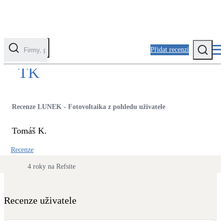
Přidat recenzi
Kontaktovat uživatele
TK
Kategorie
Fotovoltaika
Recenze LUNEK - Fotovoltaika z pohledu uživatele
Solární ohřev vody
Tomáš K.
Tepelná čerpadla
Recenze
Klimatizace pro vytápění
4 roky na Refsite
Zateplení
Obálka budovy
Recenze uživatele