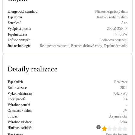
Energetický standard
Nízkoenergetický dům
Typ domu
Řadový rodinný dům
Zateplení
Ano
Vytápěná plocha
200 až 250 m²
Tepelná ztráta
4 - 6 kW
Způsob vytápění
Podlahové vytápění
Jiné technologie
Rekuperace vzduchu, Retence deštové vody, Tepelné čerpadlo
Detaily realizace
Typ služeb
Realizace
Rok realizace
2024
Výkon elektrárny
7.42
kWp
Počet panelů
14
Výrobce panelů
-
Orientace / sklon
JV
Střídač
Asymetrický
Výrobce střídače
Solax
Hlučnost střídače
Typ baterie
Fyzická baterie