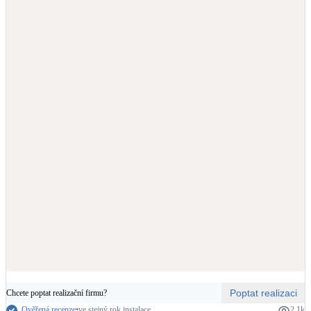
LED osvětlení
Vnitřní i venkovní
Retence deštové vody
Akumulace dešťovky
NEW
Zelená střecha
Vegetační střechy
NEW
Větrné elektrárny
Malé i velké turbíny
Poptat realizaci
Chcete poptat realizační firmu?
Ověřená recenze
•
ve stejný rok instalace
2.1k