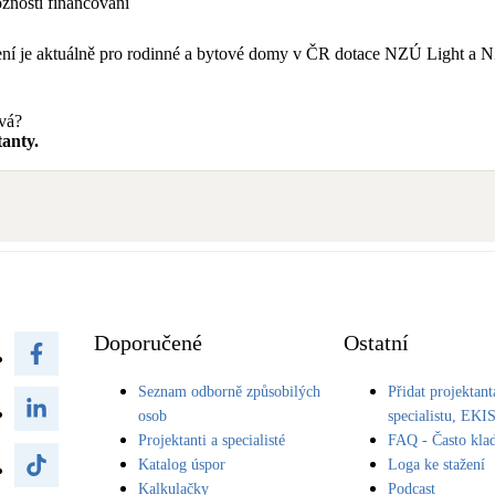
nosti financování
tření je aktuálně pro rodinné a bytové domy v ČR dotace NZÚ Light 
avá?
anty.
Doporučené
Ostatní
Seznam odborně způsobilých
Přidat projektant
osob
specialistu, EKI
Projektanti a specialisté
FAQ - Často kla
Katalog úspor
Loga ke stažení
Kalkulačky
Podcast