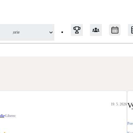
Kategorie
hledu uživatele
Tepelná čerpadla
Klimatizace pro vytápění
Solární termický systém
Na přípravu teplé vody i přitápění
V
19. 5. 2026
Okna / dveře
dla
•
Liberec
Balkonové sestavy
Por