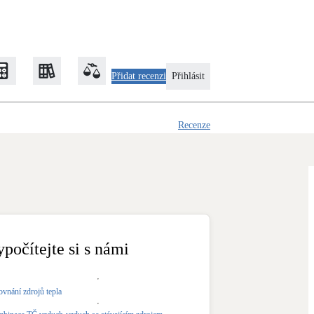
Přidat recenzi
Přihlásit
Recenze
Zateplení
Obálka budovy
Klimatizace
Tepelná čerpadla na chlazení
ypočítejte si s námi
Rekonstrukce
ovnání zdrojů tepla