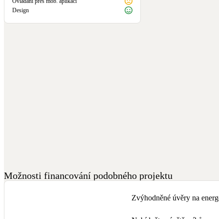
Ovládání přes mob. aplikaci
Design
Možnosti financování podobného projektu
Zvýhodněné úvěry na energe