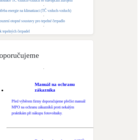
binace TČ vzduch-vzduch se stávajícím zdrojem
Novostavby
třeba energie na klimatizaci (TČ vzduch-vzduch)
ouzení otopné soustavy pro tepelné čerpadlo
Kamna / krby
k tepelných čerpadel
Doplňkové zdroje vytápění
NEW
Zelená střecha
oporučujeme
Vegetační střechy
Manuál na ochranu
zákazníka
Před výběrem firmy doporučujeme přečíst manuál
MPO na ochranu zákazníků proti nekalým
praktikám při nákupu fotovoltaiky.