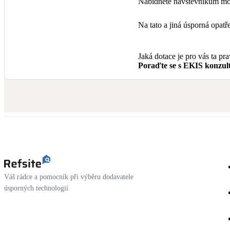
Nabídněte návštěvníkům mož
Na tato a jiná úsporná opa
Jaká dotace je pro vás ta pr
Poraďte se s EKIS konzult
Váš rádce a pomocník při výběru dodavatele
úsporných technologií