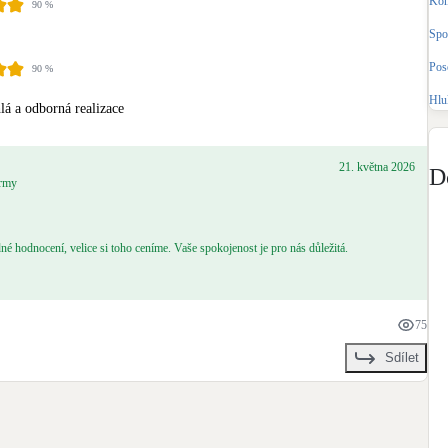
Kom
90
%
Bateriové úložiště
Pouze velké BESS
Spo
Pos
90
%
Rekuperace tepla odpadní vody
Hlu
lá a odborná realizace
Šedá i černá odpadní voda
Retence deštové vody
21. května 2026
D
irmy
Akumulace dešťovky
é hodnocení, velice si toho ceníme. Vaše spokojenost je pro nás důležitá.
75
Sdílet