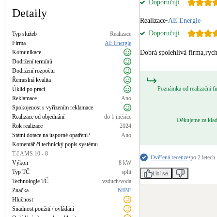
Doporučuji
Kotle
Detaily
Hlavní zdroje vytápění
Realizace
•
AE Energie
Doporučuji
Typ služeb
Realizace
Stínicí technika
Firma
AE Energie
Komunikace
Dobrá spolehlivá firma,rych
Žaluzie, markýzy, pergoly
Dodržení termínů
Dodržení rozpočtu
Řemeslná kvalita
LED osvětlení
Poznámka od realizační f
Úklid po práci
Vnitřní i venkovní
Reklamace
Ano
Spokojenost s vyřízením reklamace
Realizace od objednání
do 1 měsíce
NEW
Větrné elektrárny
Děkujeme za kladn
Rok realizace
2024
Malé i velké turbíny
Státní dotace na úsporné opatření?
Ano
Komentář či technický popis systému
T.č AMS 10 - 8
Ověřená recenze
•
po 2 letech
Výkon
8
kW
Typ TČ
split
Libí se
Technologie TČ
vzduch/voda
Značka
NIBE
Hlučnost
Snadnost použití / ovládání