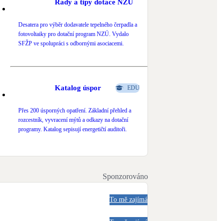
Rady a tipy dotace NZÚ
Desatera pro výběr dodavatele tepelného čerpadla a
fotovoltaiky pro dotační program NZÚ. Vydalo
SFŽP ve spolupráci s odbornými asociacemi.
Katalog úspor
EDU
Přes 200 úsporných opatření. Základní přehled a
rozcestník, vyvracení mýtů a odkazy na dotační
programy. Katalog sepisují energetičtí auditoři.
Sponzorováno
To mě zajímá