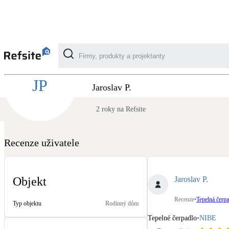
Recenze AE Energie - Tepelná čerpadla z po
JP
Kategorie
Jaroslav P.
2 roky na Refsite
Fotovoltaika
Solární ohřev vody
Recenze uživatele
Dotační, energetické služby
Jaroslav P.
Objekt
Větrání s rekuperací
Recenze
•
Tepelná čerpa
Typ objektu
Rodinný dům
Teplovzdušné vytápění
Tepelné čerpadlo
•
NIBE