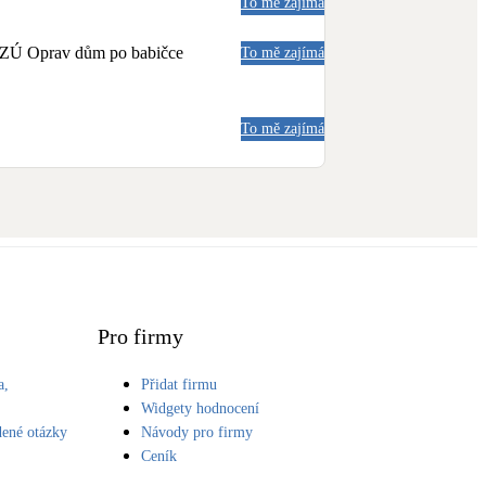
To mě zajímá
a NZÚ Oprav dům po babičce
To mě zajímá
To mě zajímá
Pro firmy
a,
Přidat firmu
S
Widgety hodnocení
dené otázky
Návody pro firmy
Ceník