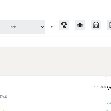
Kategorie
u uživatele
Tepelná čerpadla
Klimatizace pro vytápění
Solární termický systém
Na přípravu teplé vody i přitápění
V
5. 6. 2026
Okna / dveře
Třebíč
Balkonové sestavy
Výr