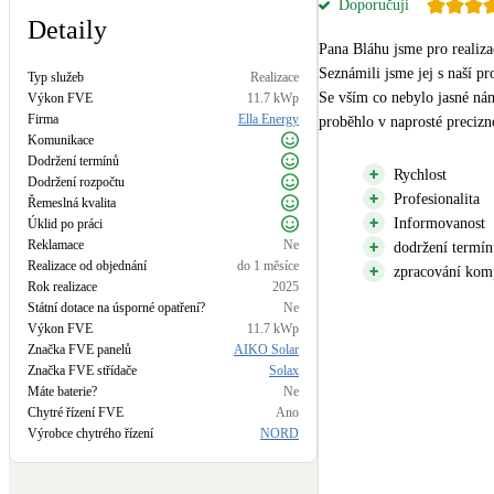
Doporučuji
Kotle
Detaily
Hlavní zdroje vytápění
Pana Bláhu jsme pro realizac
Seznámili jsme jej s naší pr
Typ služeb
Realizace
Se vším co nebylo jasné nám 
Stínicí technika
Výkon FVE
11.7
kWp
Firma
Ella Energy
Žaluzie, markýzy, pergoly
proběhlo v naprosté precizn
Komunikace
Dodržení termínů
Rychlost
Dodržení rozpočtu
LED osvětlení
Profesionalita
Řemeslná kvalita
Vnitřní i venkovní
Informovanost
Úklid po práci
Reklamace
Ne
dodržení termín
Realizace od objednání
do 1 měsíce
NEW
Větrné elektrárny
zpracování kom
Rok realizace
2025
Malé i velké turbíny
Státní dotace na úsporné opatření?
Ne
Výkon FVE
11.7
kWp
Značka FVE panelů
AIKO Solar
Značka FVE střídače
Solax
Máte baterie?
Ne
Chytré řízení FVE
Ano
Výrobce chytrého řízení
NORD