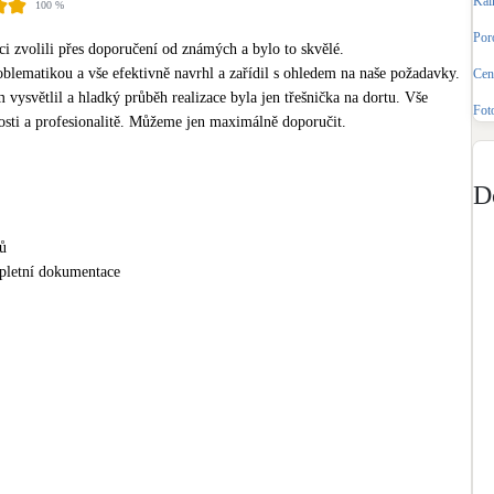
Kal
100
%
Bateriové úložiště
Pouze velké BESS
Poro
i zvolili přes doporučení od známých a bylo to skvělé.

oblematikou a vše efektivně navrhl a zařídil s ohledem na naše požadavky. 
Cena
vysvětlil a hladký průběh realizace byla jen třešnička na dortu. Vše 
Rekuperace tepla odpadní vody
Fot
Šedá i černá odpadní voda
osti a profesionalitě. Můžeme jen maximálně doporučit.
Retence deštové vody
D
Akumulace dešťovky
ů
pletní dokumentace