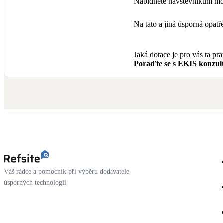
Nabídněte návštěvníkům mož
Na tato a jiná úsporná opa
Jaká dotace je pro vás ta pr
Poraďte se s EKIS konzult
Váš rádce a pomocník při výběru dodavatele
úsporných technologií