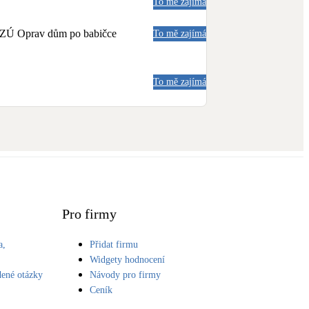
To mě zajímá
a NZÚ Oprav dům po babičce
To mě zajímá
To mě zajímá
Pro firmy
a,
Přidat firmu
S
Widgety hodnocení
dené otázky
Návody pro firmy
Ceník