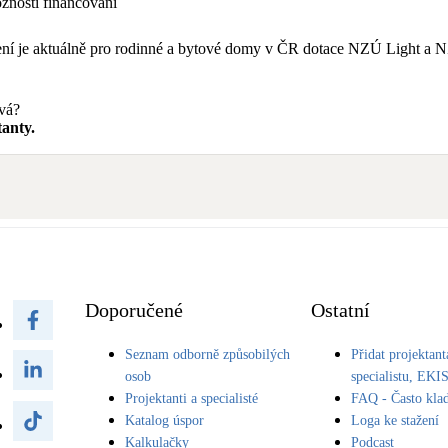
nosti financování
tření je aktuálně pro rodinné a bytové domy v ČR dotace NZÚ Light 
avá?
anty.
Doporučené
Ostatní
Seznam odborně způsobilých
Přidat projektant
osob
specialistu, EKI
Projektanti a specialisté
FAQ - Často kla
Katalog úspor
Loga ke stažení
Kalkulačky
Podcast