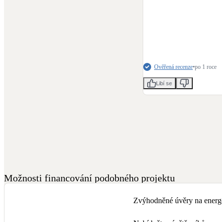
Ověřená recenze
•
po 1 roce
Libí se
Možnosti financování podobného projektu
Zvýhodněné úvěry na energe