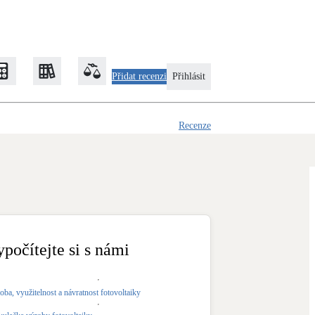
Přidat recenzi
Přihlásit
Recenze
Zateplení
Obálka budovy
Klimatizace
Tepelná čerpadla na chlazení
ypočítejte si s námi
Rekonstrukce
oba, využitelnost a návratnost fotovoltaiky