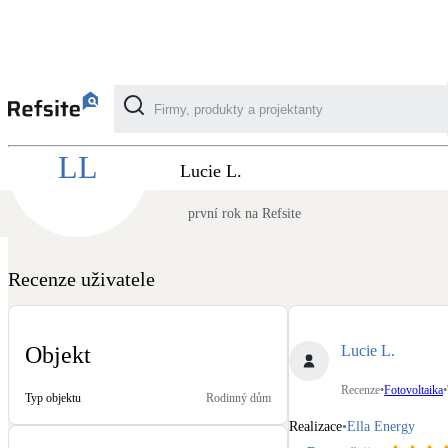
Recenze Ella Energy - Fotovoltaika z pohled
LL
Kategorie
Lucie L.
první rok na Refsite
Fotovoltaika
Solární ohřev vody
Recenze uživatele
Dotační, energetické služby
Lucie L.
Objekt
Větrání s rekuperací
Recenze
•
Fotovoltaika
•
Typ objektu
Rodinný dům
Teplovzdušné vytápění
Realizace
•
Ella Energy