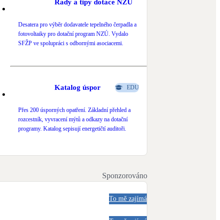
Rady a tipy dotace NZÚ
Desatera pro výběr dodavatele tepelného čerpadla a
fotovoltaiky pro dotační program NZÚ. Vydalo
SFŽP ve spolupráci s odbornými asociacemi.
Katalog úspor
EDU
Přes 200 úsporných opatření. Základní přehled a
rozcestník, vyvracení mýtů a odkazy na dotační
programy. Katalog sepisují energetičtí auditoři.
Sponzorováno
To mě zajímá