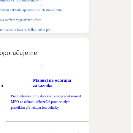
kulačka výroby fotovoltaiky
Novostavby
vnání nákladů: spalovací vs. elektrické auto
 a zatížení vegetačních střech
Kamna / krby
ovoltaika na fasádu, balkon nebo plot
Doplňkové zdroje vytápění
NEW
Zelená střecha
oporučujeme
Vegetační střechy
Manuál na ochranu
zákazníka
Před výběrem firmy doporučujeme přečíst manuál
MPO na ochranu zákazníků proti nekalým
praktikám při nákupu fotovoltaiky.