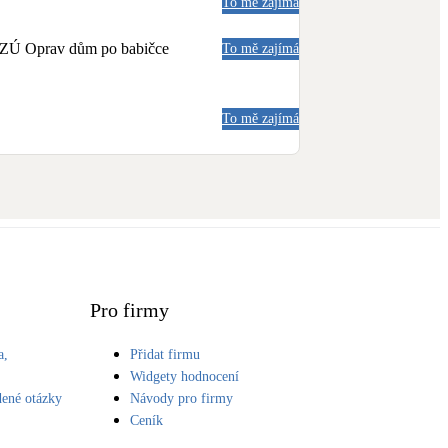
To mě zajímá
a NZÚ Oprav dům po babičce
To mě zajímá
To mě zajímá
Pro firmy
a,
Přidat firmu
S
Widgety hodnocení
dené otázky
Návody pro firmy
Ceník