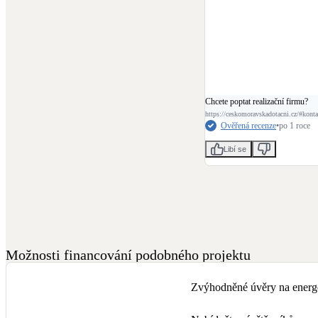
Chcete poptat realizační firmu?
https://ceskomoravskadotacni.cz/#konta
Ověřená recenze
•
po 1 roce
Libí se
Možnosti financování podobného projektu
Zvýhodněné úvěry na energe