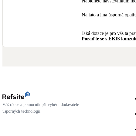
Nabídněte návštěvníkům mož
Na tato a jiná úsporná opa
Jaká dotace je pro vás ta pr
Poraďte se s EKIS konzult
Váš rádce a pomocník při výběru dodavatele
úsporných technologií