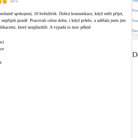
Tep
100
%
Bateriové úložiště
Pouze velké BESS
Pos
solutně spokojená, 10 hvězdiček. Dobrá komunikace, když měli přijet, 
 nepřijeli pozdě. Pracovali celou dobu, i když pršelo, a udělala jsem jim 
Sou
mplikacemi, které nezpůsobili. A vypadá to moc pěkně.
Rekuperace tepla odpadní vody
Eko
Šedá i černá odpadní voda
nci
ce
Retence deštové vody
D
Akumulace dešťovky
t