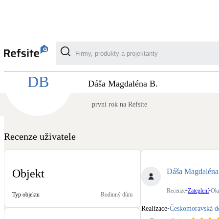
Recenze Českomoravská dotační, spol. s r.o. 
DB
Kategorie
Dáša Magdaléna B.
první rok na Refsite
Fotovoltaika
Solární ohřev vody
Recenze uživatele
Dotační, energetické služby
Dáša Magdaléna
Objekt
Větrání s rekuperací
Recenze
•
Zateplení
•
Okr
Typ objektu
Rodinný dům
Teplovzdušné vytápění
Realizace
•
Českomoravská dot