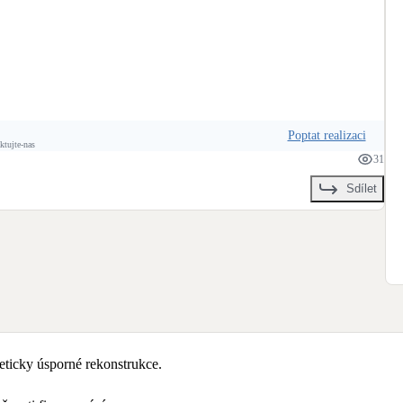
Poptat realizaci
ktujte-nas
31
Sdílet
ticky úsporné rekonstrukce.