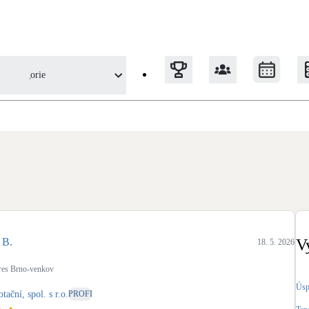
Kategorie
- Zateplení z pohledu uživatele
Tepelná čerpadla
Klimatizace pro vytápění
Solární termický systém
Na přípravu teplé vody i přitápění
 B.
V
18. 5. 2026
Okna / dveře
es Brno-venkov
Balkonové sestavy
Úsp
ační, spol. s r.o.
PROFI