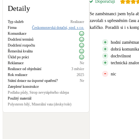
Doporučuji
Kotle
Detaily
Hlavní zdroje vytápění
Se zaměstnanci jsem byla ab
zavolali s upřesněním času a
Typ služeb
Realizace
kafíčko. Poradili si i s ko
Stínicí technika
Firma
Českomoravská dotační, spol. s r.o.
Komunikace
Žaluzie, markýzy, pergoly
Dodržení termínů
hodní zaměstna
Dodržení rozpočtu
dobrá komunika
Řemeslná kvalita
LED osvětlení
dochvilnost
Úklid po práci
Vnitřní i venkovní
technická znalos
Reklamace
Ne
Realizace od objednání
3 měsíce
nic
Rok realizace
2025
NEW
Větrné elektrárny
Státní dotace na úsporné opatření?
Ne
Malé i velké turbíny
Zateplené konstrukce
Podlaha půdy, Strop nevytápěného sklepa
Použitý materiál
Polysteren bílý, Minerální vata (desky/role)