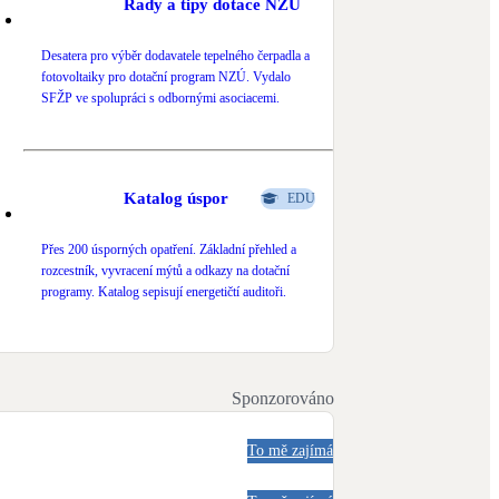
Rady a tipy dotace NZÚ
Desatera pro výběr dodavatele tepelného čerpadla a
fotovoltaiky pro dotační program NZÚ. Vydalo
SFŽP ve spolupráci s odbornými asociacemi.
Katalog úspor
EDU
Přes 200 úsporných opatření. Základní přehled a
rozcestník, vyvracení mýtů a odkazy na dotační
programy. Katalog sepisují energetičtí auditoři.
Sponzorováno
To mě zajímá