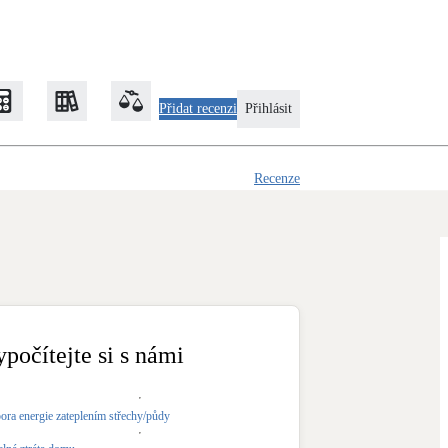
Přidat recenzi
Přihlásit
Recenze
Zateplení
Obálka budovy
Klimatizace
Tepelná čerpadla na chlazení
ypočítejte si s námi
Rekonstrukce
ora energie zateplením střechy/půdy