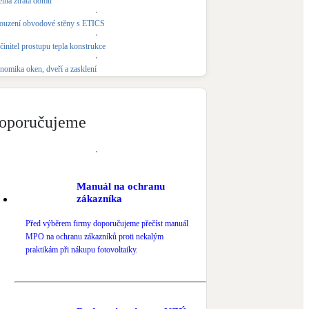
elná ztráta domu
Novostavby
ouzení obvodové stěny s ETICS
činitel prostupu tepla konstrukce
Kamna / krby
nomika oken, dveří a zasklení
Doplňkové zdroje vytápění
NEW
Zelená střecha
oporučujeme
Vegetační střechy
Manuál na ochranu
zákazníka
Před výběrem firmy doporučujeme přečíst manuál
MPO na ochranu zákazníků proti nekalým
praktikám při nákupu fotovoltaiky.