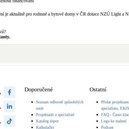
nosti financování
tření je aktuálně pro rodinné a bytové domy v ČR dotace NZÚ Light 
avá?
anty.
Doporučené
Ostatní
Seznam odborně způsobilých
Přidat projektant
osob
specialistu, EKI
Projektanti a specialisté
FAQ - Často kla
Katalog úspor
Loga ke stažení
Kalkulačky
Podcast