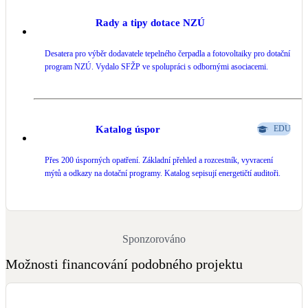
Rady a tipy dotace NZÚ
Desatera pro výběr dodavatele tepelného čerpadla a fotovoltaiky pro dotační
program NZÚ. Vydalo SFŽP ve spolupráci s odbornými asociacemi.
Katalog úspor
EDU
Přes 200 úsporných opatření. Základní přehled a rozcestník, vyvracení
mýtů a odkazy na dotační programy. Katalog sepisují energetičtí auditoři.
Sponzorováno
Možnosti financování podobného projektu