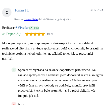
Dotační, energetické služby
Tomáš H.
30. 6. 2023
Solární termický systém
Recenze
•
Fotovoltaika
•
Most
•
Nízkoenergetický dům
Na přípravu teplé vody i přitápění
Realizace
•
SVP solar
EXPERT
Doporučuji
100
%
Klimatizace
Tepelná čerpadla na chlazení
Mohu jen doporučit, mou spokojenost dokazuje i to, že znám další 4 
realizace od této firmy a všude spokojenost. Ještě chci doplnit, že pracuji na 
Větrání s rekuperací
technické pozici a nehodnotím jen na základě toho, jak se pracovníci 
Teplovzdušné vytápění
usmívali.
Společnost vybrána na základě doporučení příbuzného. Na
Okna / dveře
základě spokojeností s realizací jsem doporučil sestře a kolegovi
Balkonové sestavy
a u obou dopadly realizace na výbornou.Obchodní zástupce
věděl o čem mluví, dohody se dodržely, montáž prováděli
pracovníci, kterým bylo rozumět :-). Po práci uklidili, vše
Rekonstrukce
funguje jak má.
NIC