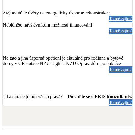
Zvýhodněné úvěry na energeticky úsporné rekonstrukce.
To mě zajímá
Nabídněte návštěvníkům možnosti financování
To mě zajímá
Na tato a jiná úsporná opatření je aktuálně pro rodinné a bytové
domy v ČR dotace NZÚ Light a NZÚ Oprav dům po babičce
To mě zajímá
Jaká dotace je pro vás ta pravá?
Poraďte se s EKIS konzultanty.
To mě zajímá