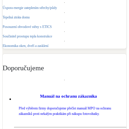
Úspora energie zateplením střechy/půdy
LED osvětlení
Vnitřní i venkovní
Tepelná ztráta domu
Posouzení obvodové stěny s ETICS
Retence deštové vody
Součinitel prostupu tepla konstrukce
Akumulace dešťovky
Ekonomika oken, dveří a zasklení
NEW
Zelená střecha
Vegetační střechy
Doporučujeme
NEW
Větrné elektrárny
Malé i velké turbíny
Manuál na ochranu zákazníka
Před výběrem firmy doporučujeme přečíst manuál MPO na ochranu
zákazníků proti nekalým praktikám při nákupu fotovoltaiky.