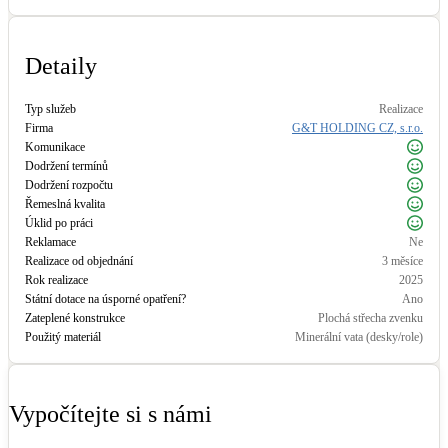
Kotle
Hlavní zdroje vytápění
Detaily
Bateriové úložiště
Typ služeb
Realizace
Pouze velké BESS
Firma
G&T HOLDING CZ, s.r.o.
Komunikace
Dodržení termínů
Novostavby
Dodržení rozpočtu
Řemeslná kvalita
Úklid po práci
Reklamace
Ne
Stínicí technika
Realizace od objednání
3 měsíce
Žaluzie, markýzy, pergoly
Rok realizace
2025
Státní dotace na úsporné opatření?
Ano
Zateplené konstrukce
Plochá střecha zvenku
Rekuperace tepla odpadní vody
Použitý materiál
Minerální vata (desky/role)
Šedá i černá odpadní voda
Kamna / krby
Vypočítejte si s námi
Doplňkové zdroje vytápění