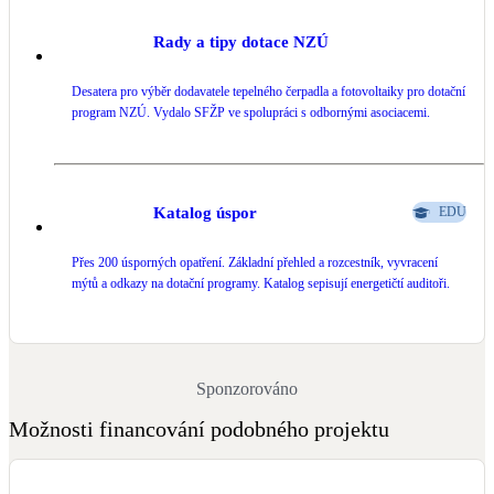
Rady a tipy dotace NZÚ
Desatera pro výběr dodavatele tepelného čerpadla a fotovoltaiky pro dotační
program NZÚ. Vydalo SFŽP ve spolupráci s odbornými asociacemi.
Katalog úspor
EDU
Přes 200 úsporných opatření. Základní přehled a rozcestník, vyvracení
mýtů a odkazy na dotační programy. Katalog sepisují energetičtí auditoři.
Sponzorováno
Možnosti financování podobného projektu