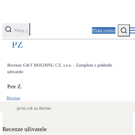
Přidat recenzi
PZ
Kategorie
Fotovoltaika
Recenze G&T HOLDING CZ, s.r.o. - Zateplení z pohledu
Solární ohřev vody
uživatele
Petr Z.
Tepelná čerpadla
Klimatizace pro vytápění
Recenze
první rok na Refsite
Zateplení
Obálka budovy
Recenze uživatele