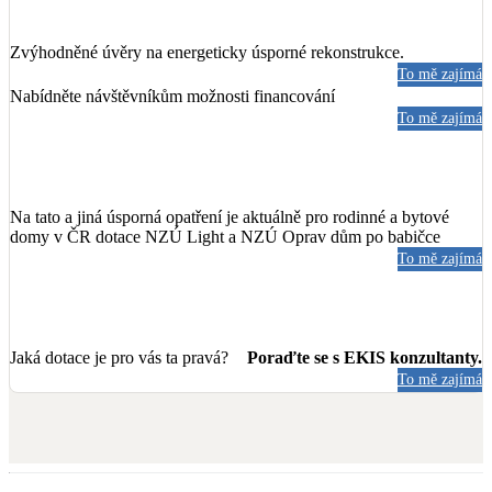
Zvýhodněné úvěry na energeticky úsporné rekonstrukce.
To mě zajímá
Nabídněte návštěvníkům možnosti financování
To mě zajímá
Na tato a jiná úsporná opatření je aktuálně pro rodinné a bytové
domy v ČR dotace NZÚ Light a NZÚ Oprav dům po babičce
To mě zajímá
Jaká dotace je pro vás ta pravá?
Poraďte se s EKIS konzultanty.
To mě zajímá