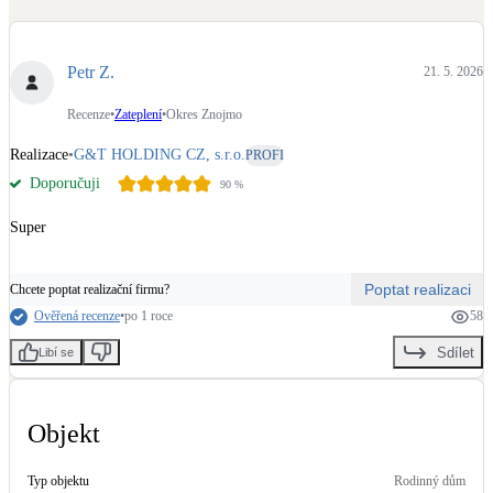
Dotační, energetické služby
Petr Z.
21. 5. 2026
Solární termický systém
Na přípravu teplé vody i přitápění
Recenze
•
Zateplení
•
Okres Znojmo
Realizace
•
G&T HOLDING CZ, s.r.o.
PROFI
Klimatizace
Doporučuji
90
%
Tepelná čerpadla na chlazení
Super
Větrání s rekuperací
Teplovzdušné vytápění
Poptat realizaci
Chcete poptat realizační firmu?
Ověřená recenze
•
po 1 roce
58
Okna / dveře
Sdílet
Libí se
Balkonové sestavy
Objekt
Rekonstrukce
Typ objektu
Rodinný dům