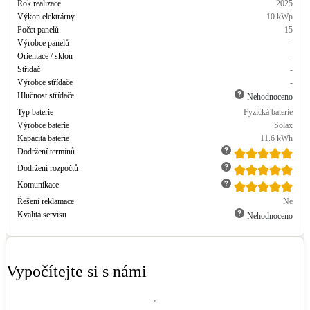
Rok realizace
2025
Výkon elektrárny
10
kWp
Počet panelů
15
Výrobce panelů
-
Orientace / sklon
-
Střídač
-
Výrobce střídače
-
Hlučnost střídače
Nehodnoceno
Typ baterie
Fyzická baterie
Výrobce baterie
Solax
Kapacita baterie
11.6
kWh
Dodržení termínů
Dodržení rozpočtů
Komunikace
Řešení reklamace
Ne
Kvalita servisu
Nehodnoceno
Vypočítejte si s námi