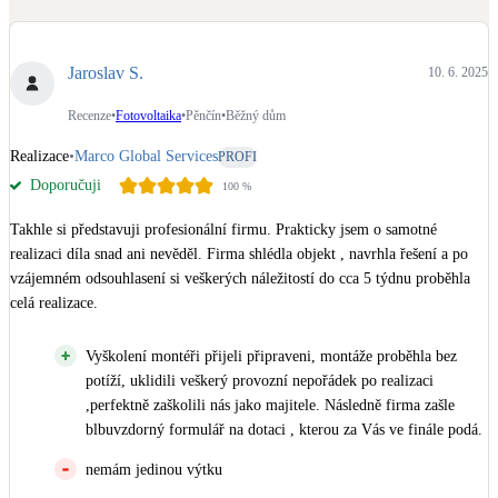
Dotační, energetické služby
Jaroslav S.
10. 6. 2025
Solární termický systém
Na přípravu teplé vody i přitápění
Recenze
•
Fotovoltaika
•
Pěnčín
•
Běžný dům
Realizace
•
Marco Global Services
PROFI
Klimatizace
Doporučuji
100
%
Tepelná čerpadla na chlazení
Takhle si představuji profesionální firmu. Prakticky jsem o samotné  
Větrání s rekuperací
realizaci díla snad ani nevěděl. Firma shlédla objekt , navrhla řešení a po 
Teplovzdušné vytápění
vzájemném odsouhlasení si veškerých náležitostí do cca 5 týdnu proběhla 
celá realizace.
Okna / dveře
Vyškolení montéři přijeli připraveni, montáže proběhla bez
Balkonové sestavy
potíží, uklidili veškerý provozní nepořádek po realizaci
,perfektně zaškolili nás jako majitele. Následně firma zašle
blbuvzdorný formulář na dotaci , kterou za Vás ve finále podá.
Rekonstrukce
nemám jedinou výtku