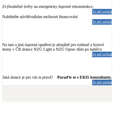
Zvýhodněné úvěry na energeticky úsporné rekonstrukce.
To mě zajímá
Nabídněte návštěvníkům možnosti financování
To mě zajímá
Na tato a jiná úsporná opatření je aktuálně pro rodinné a bytové
domy v ČR dotace NZÚ Light a NZÚ Oprav dům po babičce
To mě zajímá
Jaká dotace je pro vás ta pravá?
Poraďte se s EKIS konzultanty.
To mě zajímá