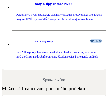
Rady a tipy dotace NZÚ
Desatera pro výběr dodavatele tepelného čerpadla a fotovoltaiky pro dotační
program NZÚ. Vydalo SFŽP ve spolupráci s odbornými asociacemi.
Katalog úspor
EDU
Přes 200 úsporných opatření. Základní přehled a rozcestník, vyvracení
mýtů a odkazy na dotační programy. Katalog sepisují energetičtí auditoři.
Sponzorováno
Možnosti financování podobného projektu