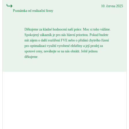
Kotle
10. června 2025
Hlavní zdroje vytápění
Poznámka od realizační firmy
Bateriové úložiště
Děkujeme za kladné hodnocení naší práce. Moc si toho vážíme.
Pouze velké BESS
Spokojený zákazník je pro nás hlavní prioritou. Pokud budete
mít zájem o další rozšíření FVE nebo o přidání chytrého řízení
pro optimalizaci využití vyrobené elektřiny a její prodej za
spotové ceny, neváhejte se na nás obrátit. Ještě jednou
Novostavby
děkujeme.
Stínicí technika
Žaluzie, markýzy, pergoly
Rekuperace tepla odpadní vody
Šedá i černá odpadní voda
Kamna / krby
Doplňkové zdroje vytápění