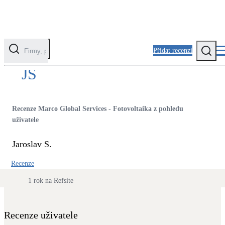
Přidat recenzi
Kontaktovat uživatele
JS
Kategorie
Fotovoltaika
Recenze Marco Global Services - Fotovoltaika z pohledu
Solární ohřev vody
uživatele
Jaroslav S.
Tepelná čerpadla
Klimatizace pro vytápění
Recenze
1 rok na Refsite
Zateplení
Obálka budovy
Recenze uživatele