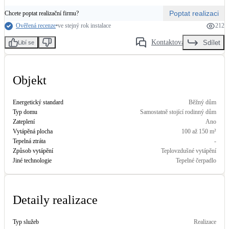
Poptat realizaci
Chcete poptat realizační firmu?
LED osvětlení
Ověřená recenze
•
ve stejný rok instalace
212
Vnitřní i venkovní
Kontaktovat
Sdílet
Libí se
Retence deštové vody
Akumulace dešťovky
Objekt
NEW
Zelená střecha
Energetický standard
Běžný dům
Vegetační střechy
Typ domu
Samostatně stojící rodinný dům
Zateplení
Ano
Vytápěná plocha
100 až 150 m²
NEW
Větrné elektrárny
Tepelná ztráta
-
Malé i velké turbíny
Způsob vytápění
Teplovzdušné vytápění
Jiné technologie
Tepelné čerpadlo
Detaily realizace
Typ služeb
Realizace