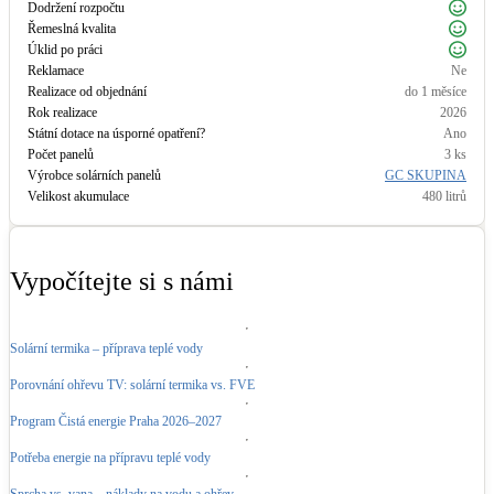
Dodržení rozpočtu
Řemeslná kvalita
LED osvětlení
Úklid po práci
Vnitřní i venkovní
Reklamace
Ne
Realizace od objednání
do 1 měsíce
Rok realizace
2026
Retence deštové vody
Státní dotace na úsporné opatření?
Ano
Akumulace dešťovky
Počet panelů
3
ks
Výrobce solárních panelů
GC SKUPINA
Velikost akumulace
480
litrů
NEW
Zelená střecha
Vegetační střechy
Vypočítejte si s námi
NEW
Větrné elektrárny
Malé i velké turbíny
Solární termika – příprava teplé vody
Porovnání ohřevu TV: solární termika vs. FVE
Program Čistá energie Praha 2026–2027
Potřeba energie na přípravu teplé vody
Sprcha vs. vana – náklady na vodu a ohřev