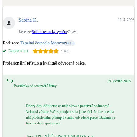
Dotační, energetické služby
Sabina K.
28. 5. 2026
Solární termický systém
Na přípravu teplé vody i přitápění
Recenze
•
Solární termický systém
•
Opava
Realizace
•
Tepelná čerpadla Morava
PROFI
Klimatizace
Doporučuji
100
%
Tepelná čerpadla na chlazení
Profesionální přístup a kvalitně odvedená práce.
Větrání s rekuperací
Teplovzdušné vytápění
29. května 2026
Poznámka od realizační firmy
Okna / dveře
Balkonové sestavy
Dobrý den, děkujeme za milá slova a pozitivní hodnocení.
Velmi si vážíme Vaší spokojenosti a jsme rádi, že jste ocenila
náš profesionální přístup i kvalitu odvedené práce. Budeme se
Rekonstrukce
těšit na další spolupráci.
Tým TEPELNÁ ČERPADLA MORAVA, s.r.o.