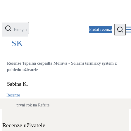
Přidat recenzi
SK
Kategorie
Fotovoltaika
Recenze Tepelná čerpadla Morava - Solární termický systém z
Solární ohřev vody
pohledu uživatele
Sabina K.
Tepelná čerpadla
Klimatizace pro vytápění
Recenze
první rok na Refsite
Zateplení
Obálka budovy
Recenze uživatele