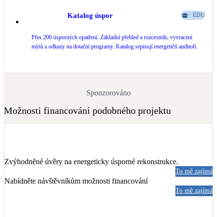
Katalog úspor
EDU
Přes 200 úsporných opatření. Základní přehled a rozcestník, vyvracení
mýtů a odkazy na dotační programy. Katalog sepisují energetičtí auditoři.
Sponzorováno
Možnosti financování podobného projektu
Zvýhodněné úvěry na energeticky úsporné rekonstrukce.
To mě zajímá
Nabídněte návštěvníkům možnosti financování
To mě zajímá