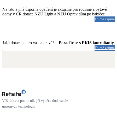
Na tato a jiná úsporná opatření je aktuálně pro rodinné a bytové
domy v ČR dotace NZÚ Light a NZÚ Oprav dům po babičce
To mě zajímá
Jaká dotace je pro vás ta pravá?
Poraďte se s EKIS konzultanty.
To mě zajímá
Váš rádce a pomocník při výběru dodavatele
úsporných technologií