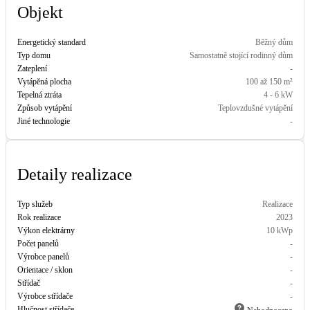
Objekt
Kotle
Hlavní zdroje vytápění
Energetický standard
Běžný dům
Typ domu
Samostatně stojící rodinný dům
Bateriové úložiště
Zateplení
-
Pouze velké BESS
Vytápěná plocha
100 až 150 m²
Tepelná ztráta
4 - 6 kW
Způsob vytápění
Teplovzdušné vytápění
Jiné technologie
-
Novostavby
Detaily realizace
Stínicí technika
Žaluzie, markýzy, pergoly
Typ služeb
Realizace
Rok realizace
2023
Rekuperace tepla odpadní vody
Výkon elektrárny
10
kWp
Šedá i černá odpadní voda
Počet panelů
-
Výrobce panelů
-
Orientace / sklon
-
Kamna / krby
Střídač
-
Doplňkové zdroje vytápění
Výrobce střídače
-
Hlučnost střídače