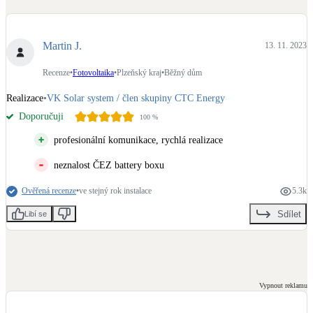
Dotační, energetické služby
Martin J.
13. 11. 2023
Solární termický systém
Na přípravu teplé vody i přitápění
Recenze
•
Fotovoltaika
•
Plzeňský kraj
•
Běžný dům
Realizace
•
VK Solar system / člen skupiny CTC Energy
Klimatizace
Doporučuji
100
%
Tepelná čerpadla na chlazení
profesionální komunikace, rychlá realizace
Větrání s rekuperací
neznalost ČEZ battery boxu
Teplovzdušné vytápění
Ověřená recenze
•
ve stejný rok instalace
5.3k
Sdílet
Okna / dveře
Libí se
Balkonové sestavy
Rekonstrukce
Vypnout reklamu