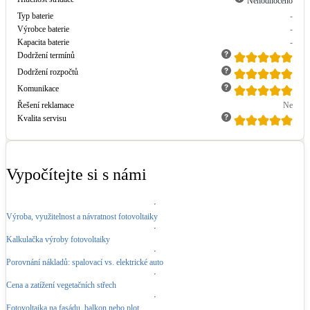
Nehodnoceno
Typ baterie
-
LED osvětlení
Výrobce baterie
-
Vnitřní i venkovní
Kapacita baterie
-
Dodržení termínů
Dodržení rozpočtů
Retence deštové vody
Komunikace
Akumulace dešťovky
Řešení reklamace
Ne
Kvalita servisu
NEW
Zelená střecha
Vegetační střechy
Vypočítejte si s námi
NEW
Větrné elektrárny
Malé i velké turbíny
Výroba, využitelnost a návratnost fotovoltaiky
Kalkulačka výroby fotovoltaiky
Porovnání nákladů: spalovací vs. elektrické auto
Cena a zatížení vegetačních střech
Fotovoltaika na fasádu, balkon nebo plot