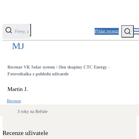
Přidat recenzi
MJ
Kategorie
Fotovoltaika
Recenze VK Solar system / člen skupiny CTC Energy -
Solární ohřev vody
Fotovoltaika z pohledu uživatele
Martin J.
Tepelná čerpadla
Klimatizace pro vytápění
Recenze
3 roky na Refsite
Zateplení
Obálka budovy
Recenze uživatele