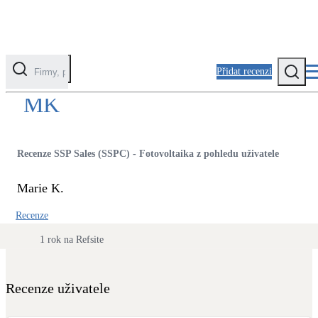
Přidat recenzi
MK
Kategorie
Fotovoltaika
Recenze SSP Sales (SSPC) - Fotovoltaika z pohledu uživatele
Solární ohřev vody
Marie K.
Tepelná čerpadla
Recenze
Klimatizace pro vytápění
1 rok na Refsite
Zateplení
Obálka budovy
Recenze uživatele