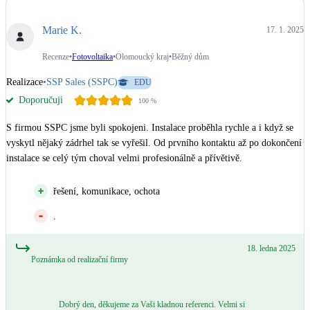
Dotační, energetické služby
Marie K.
17. 1. 2025
Solární termický systém
Recenze
•
Fotovoltaika
•
Olomoucký kraj
•
Běžný dům
Na přípravu teplé vody i přitápění
Realizace
•
SSP Sales (SSPC)
EDU
Doporučuji
100
%
Klimatizace
Tepelná čerpadla na chlazení
S firmou SSPC jsme byli spokojeni. Instalace proběhla rychle a i když se 
vyskytl nějaký zádrhel tak se vyřešil. Od prvního kontaktu až po dokončení 
Větrání s rekuperací
instalace se celý tým choval velmi profesionálně a přívětivě.
Teplovzdušné vytápění
řešení, komunikace, ochota
Okna / dveře
.
Balkonové sestavy
18. ledna 2025
Poznámka od realizační firmy
Rekonstrukce
Dobrý den, děkujeme za Vaši kladnou referenci. Velmi si