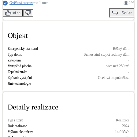
Ověřená recenze
•
po 1 roce
266
LED osvětlení
Sdílet
Libí se
Vnitřní i venkovní
Objekt
Retence deštové vody
Akumulace dešťovky
Energetický standard
Běžný dům
Typ domu
Samostatně stojící rodinný dům
NEW
Zelená střecha
Zateplení
-
Vegetační střechy
Vytápěná plocha
více než 250 m²
Tepelná ztráta
-
Způsob vytápění
Ocelová otopná tělesa
NEW
Větrné elektrárny
Jiné technologie
-
Malé i velké turbíny
Detaily realizace
Typ služeb
Realizace
Rok realizace
2024
Výkon elektrárny
14.9
kWp