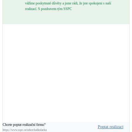
vážíme poskytnuté důvěry a jsme rádi, že jste spokojeni s naší
Kotle
realizací. S pozdravem tým SSPC
Hlavní zdroje vytápění
Bateriové úložiště
Pouze velké BESS
Novostavby
Stínicí technika
Žaluzie, markýzy, pergoly
Rekuperace tepla odpadní vody
Šedá i černá odpadní voda
Kamna / krby
Chcete poptat realizační firmu?
Doplňkové zdroje vytápění
Poptat realizaci
https://www.sspc.cz/sekce/kalkulacka