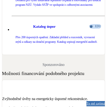
Desatera pro výběr dodavatele tepelného čerpadla a fotovoltaiky pro dotační
program NZÚ. Vydalo SFŽP ve spolupráci s odbornými asociacemi.
Katalog úspor
EDU
Přes 200 úsporných opatření. Základní přehled a rozcestník, vyvracení
mýtů a odkazy na dotační programy. Katalog sepisují energetičtí auditoři.
Sponzorováno
Možnosti financování podobného projektu
Zvýhodněné úvěry na energeticky úsporné rekonstrukce.
To mě zajímá