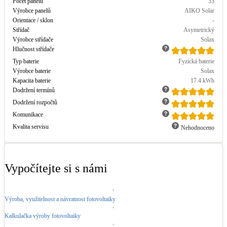
Počet panelů
33
Výrobce panelů
AIKO Solar
Orientace / sklon
-
Střídač
Asymetrický
Výrobce střídače
Solax
Hlučnost střídače
Typ baterie
Fyzická baterie
Výrobce baterie
Solax
Kapacita baterie
17.4
kWh
Dodržení termínů
Dodržení rozpočtů
Komunikace
Kvalita servisu
Nehodnoceno
Vypočítejte si s námi
Výroba, využitelnost a návratnost fotovoltaiky
Kalkulačka výroby fotovoltaiky