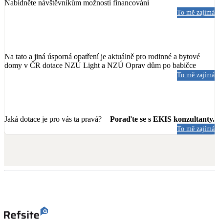
Nabídněte návštěvníkům možnosti financování
To mě zajímá
Na tato a jiná úsporná opatření je aktuálně pro rodinné a bytové
domy v ČR dotace NZÚ Light a NZÚ Oprav dům po babičce
To mě zajímá
Jaká dotace je pro vás ta pravá?
Poraďte se s EKIS konzultanty.
To mě zajímá