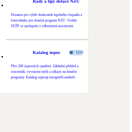
Rady a tipy dotace NZÚ
Desatera pro výběr dodavatele tepelného čerpadla a
fotovoltaiky pro dotační program NZÚ. Vydalo
SFŽP ve spolupráci s odbornými asociacemi.
Katalog úspor
EDU
Přes 200 úsporných opatření. Základní přehled a
rozcestník, vyvracení mýtů a odkazy na dotační
programy. Katalog sepisují energetičtí auditoři.