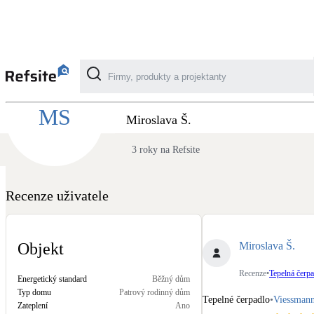
Recenze Acetex - Tepelná čerpadla z pohledu
MŠ
Kategorie
Miroslava Š.
3 roky na Refsite
Fotovoltaika
Solární ohřev vody
Recenze uživatele
Dotační, energetické služby
Miroslava Š.
Objekt
Větrání s rekuperací
Recenze
•
Tepelná čerpa
Energetický standard
Běžný dům
Teplovzdušné vytápění
Typ domu
Patrový rodinný dům
Tepelné čerpadlo
•
Viessman
Zateplení
Ano