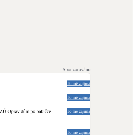
Sponzorováno
To mě zajímá
To mě zajímá
a NZÚ Oprav dům po babičce
To mě zajímá
To mě zajímá