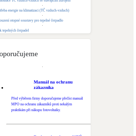
binace TČ vzduch-vzduch se stávajícím zdrojem
Novostavby
třeba energie na klimatizaci (TČ vzduch-vzduch)
ouzení otopné soustavy pro tepelné čerpadlo
Kamna / krby
k tepelných čerpadel
Doplňkové zdroje vytápění
NEW
Zelená střecha
oporučujeme
Vegetační střechy
Manuál na ochranu
zákazníka
Před výběrem firmy doporučujeme přečíst manuál
MPO na ochranu zákazníků proti nekalým
praktikám při nákupu fotovoltaiky.