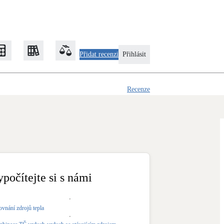
Přidat recenzi
Přihlásit
Recenze
Zateplení
Obálka budovy
Klimatizace
Tepelná čerpadla na chlazení
ypočítejte si s námi
Rekonstrukce
ovnání zdrojů tepla