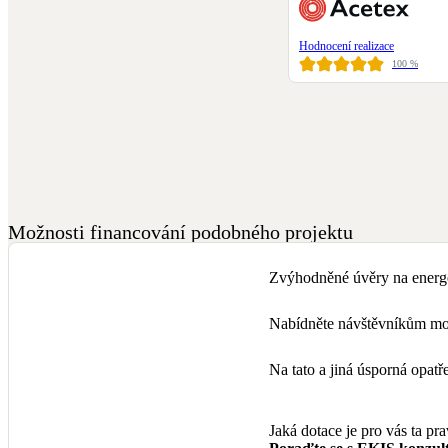
Hodnocení realizace
100
%
Možnosti financování podobného projektu
Zvýhodněné úvěry na energe
Nabídněte návštěvníkům mož
Na tato a jiná úsporná opa
Jaká dotace je pro vás ta pr