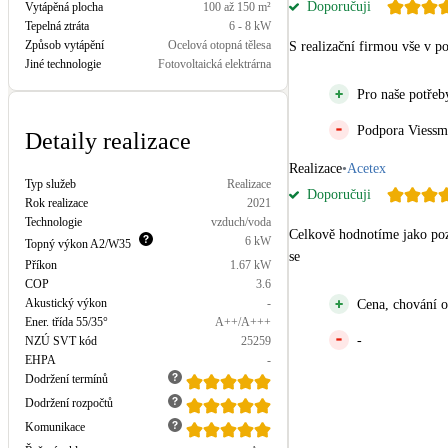
Doporučuji
Vytápěná plocha
100 až 150 m²
Kotle
Tepelná ztráta
6 - 8 kW
Hlavní zdroje vytápění
Způsob vytápění
Ocelová otopná tělesa
S realizační firmou vše v p
Jiné technologie
Fotovoltaická elektrárna
Stínicí technika
Pro naše potřeby
Žaluzie, markýzy, pergoly
Podpora Viessm
Detaily realizace
LED osvětlení
Realizace
•
Acetex
Typ služeb
Realizace
Vnitřní i venkovní
Doporučuji
Rok realizace
2021
Technologie
vzduch/voda
Celkově hodnotíme jako pozit
6
kW
Topný výkon
A2/W35
NEW
Větrné elektrárny
se
Příkon
1.67
kW
Malé i velké turbíny
COP
3.6
Akustický výkon
-
Cena, chování 
Ener. třída 55/35°
A++/A+++
-
NZÚ SVT kód
25259
EHPA
-
Dodržení termínů
Dodržení rozpočtů
Komunikace