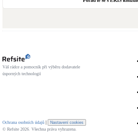
Poraďte se s EKIS konzult
Váš rádce a pomocník při výběru dodavatele
úsporných technologií
|
Ochrana osobních údajů
Nastavení cookies
© Refsite 2026. Všechna práva vyhrazena.