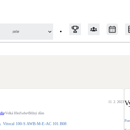
Kategorie
 uživatele
Tepelná čerpadla
Klimatizace pro vytápění
Solární termický systém
Na přípravu teplé vody i přitápění
V
11. 2. 2023
Okna / dveře
dla
•
Velká Hleďsebe
•
Běžný dům
Balkonové sestavy
Por
Vitocal 100-S AWB-M-E-AC 101.B08
n