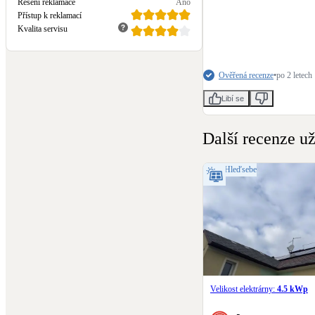
Řešení reklamace
Ano
Přístup k reklamací
Kvalita servisu
Ověřená recenze
•
po 2 letech
Libí se
Další recenze už
Běžný dům
Velká Hleďsebe
Velikost elektrárny:
4.5 kWp