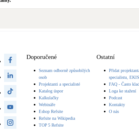
anty.
Doporučené
Ostatní
Seznam odborně způsobilých
Přidat projektant
osob
specialistu, EKI
Projektanti a specialisté
FAQ - Často kla
Katalog úspor
Loga ke stažení
Kalkulačky
Podcast
Webináře
Kontakty
Eshop Refsite
O nás
Refsite na Wikipedia
TOP 5 Refsite