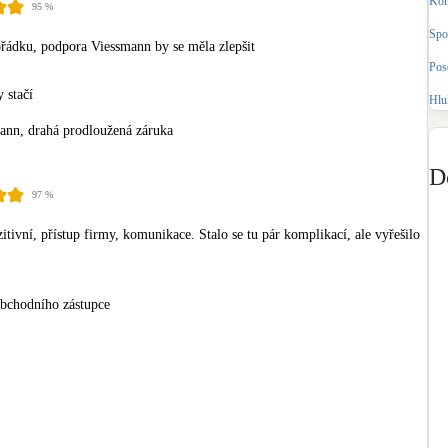
Kom
95
%
Bateriové úložiště
Pouze velké BESS
Spo
ořádku, podpora Viessmann by se měla zlepšit
Pos
Rekuperace tepla odpadní vody
 stačí
Hlu
Šedá i černá odpadní voda
ann, drahá prodloužená záruka
Retence deštové vody
D
Akumulace dešťovky
97
%
ivní, přístup firmy, komunikace. Stalo se tu pár komplikací, ale vyřešilo 
obchodního zástupce