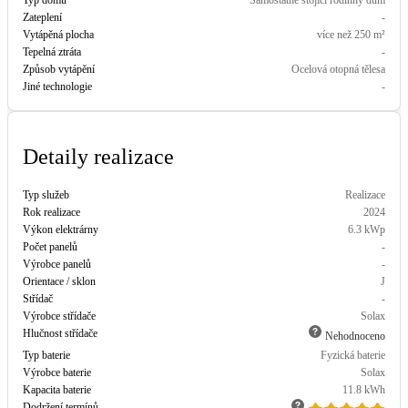
Zateplení
-
LED osvětlení
Vytápěná plocha
více než 250 m²
Vnitřní i venkovní
Tepelná ztráta
-
Způsob vytápění
Ocelová otopná tělesa
Jiné technologie
-
Retence deštové vody
Akumulace dešťovky
Detaily realizace
NEW
Zelená střecha
Vegetační střechy
Typ služeb
Realizace
Rok realizace
2024
Výkon elektrárny
6.3
kWp
NEW
Větrné elektrárny
Počet panelů
-
Malé i velké turbíny
Výrobce panelů
-
Orientace / sklon
J
Střídač
-
Výrobce střídače
Solax
Hlučnost střídače
Nehodnoceno
Typ baterie
Fyzická baterie
Výrobce baterie
Solax
Kapacita baterie
11.8
kWh
Dodržení termínů