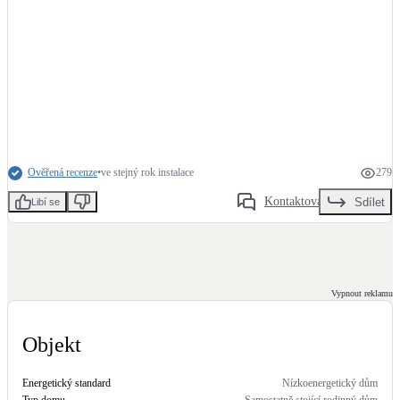
Kotle
Hlavní zdroje vytápění
Bateriové úložiště
Pouze velké BESS
Novostavby
Ověřená recenze
•
ve stejný rok instalace
279
Kontaktovat
Sdílet
Libí se
Stínicí technika
Žaluzie, markýzy, pergoly
Rekuperace tepla odpadní vody
Vypnout reklamu
Šedá i černá odpadní voda
Objekt
Kamna / krby
Doplňkové zdroje vytápění
Energetický standard
Nízkoenergetický dům
Typ domu
Samostatně stojící rodinný dům