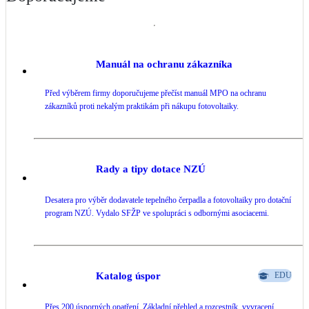
Manuál na ochranu zákazníka
Před výběrem firmy doporučujeme přečíst manuál MPO na ochranu
zákazníků proti nekalým praktikám při nákupu fotovoltaiky.
Rady a tipy dotace NZÚ
Desatera pro výběr dodavatele tepelného čerpadla a fotovoltaiky pro dotační
program NZÚ. Vydalo SFŽP ve spolupráci s odbornými asociacemi.
Katalog úspor
EDU
Přes 200 úsporných opatření. Základní přehled a rozcestník, vyvracení