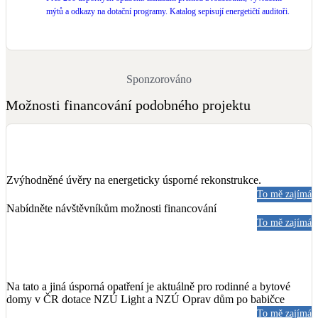
mýtů a odkazy na dotační programy. Katalog sepisují energetičtí auditoři.
Sponzorováno
Možnosti financování podobného projektu
Zvýhodněné úvěry na energeticky úsporné rekonstrukce.
To mě zajímá
Nabídněte návštěvníkům možnosti financování
To mě zajímá
Na tato a jiná úsporná opatření je aktuálně pro rodinné a bytové
domy v ČR dotace NZÚ Light a NZÚ Oprav dům po babičce
To mě zajímá