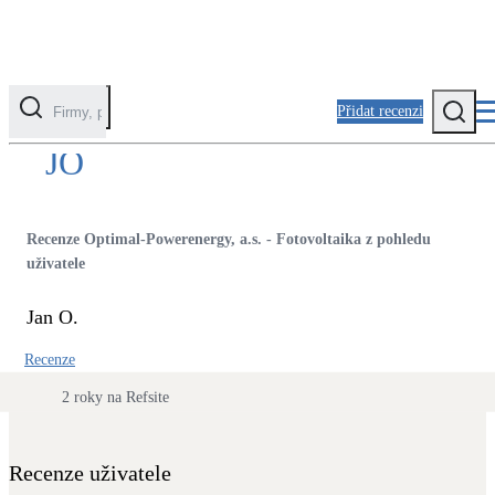
Přidat recenzi
Kontaktovat uživatele
JO
Kategorie
Fotovoltaika
Recenze Optimal-Powerenergy, a.s. - Fotovoltaika z pohledu
Solární ohřev vody
uživatele
Jan O.
Tepelná čerpadla
Klimatizace pro vytápění
Recenze
2 roky na Refsite
Zateplení
Obálka budovy
Recenze uživatele