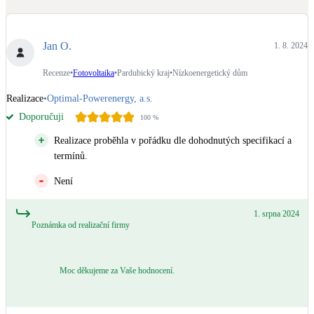
Dotační, energetické služby
Jan O.
1. 8. 2024
Solární termický systém
Na přípravu teplé vody i přitápění
Recenze
•
Fotovoltaika
•
Pardubický kraj
•
Nízkoenergetický dům
Realizace
•
Optimal-Powerenergy, a.s.
Klimatizace
Doporučuji
100
%
Tepelná čerpadla na chlazení
Realizace proběhla v pořádku dle dohodnutých specifikací a
termínů.
Větrání s rekuperací
Teplovzdušné vytápění
Není
1. srpna 2024
Okna / dveře
Poznámka od realizační firmy
Balkonové sestavy
Moc děkujeme za Vaše hodnocení.
Rekonstrukce