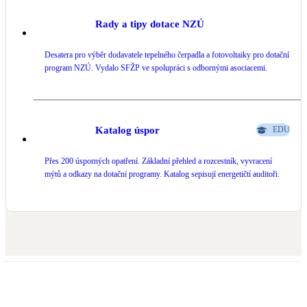
Rady a tipy dotace NZÚ
Desatera pro výběr dodavatele tepelného čerpadla a fotovoltaiky pro dotační
program NZÚ. Vydalo SFŽP ve spolupráci s odbornými asociacemi.
Katalog úspor
EDU
Přes 200 úsporných opatření. Základní přehled a rozcestník, vyvracení
mýtů a odkazy na dotační programy. Katalog sepisují energetičtí auditoři.