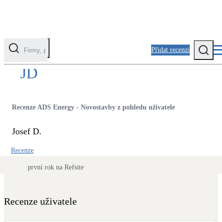
Přidat recenzi
JD
Kategorie
Fotovoltaika
Recenze ADS Energy - Novostavby z pohledu uživatele
Solární ohřev vody
Josef D.
Tepelná čerpadla
Recenze
Klimatizace pro vytápění
první rok na Refsite
Zateplení
Obálka budovy
Recenze uživatele