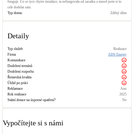
funguje. Co se tyce chytre instalace, ta nefungovala od zacatku a musel jsem si to
cele dodelat sam.
Typ domu:
Zděný dům
Detaily
Typ služeb
Realizace
Firma
ADS Energy
Komunikace
Dodržení termínů
Dodržení rozpočtu
Řemeslná kvalita
Úklid po práci
Reklamace
Ano
Rok realizace
2025
Státní dotace na úsporné opatření?
Ne
Vypočítejte si s námi