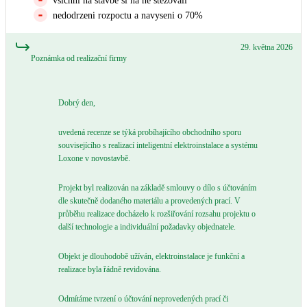
vsichni na stavbe si na ne stezovali
Kotle
nedodrzeni rozpoctu a navyseni o 70%
Hlavní zdroje vytápění
29. května 2026
Poznámka od realizační firmy
Bateriové úložiště
Pouze velké BESS
Dobrý den,
Novostavby
uvedená recenze se týká probíhajícího obchodního sporu
souvisejícího s realizací inteligentní elektroinstalace a systému
Loxone v novostavbě.
Stínicí technika
Žaluzie, markýzy, pergoly
Projekt byl realizován na základě smlouvy o dílo s účtováním
dle skutečně dodaného materiálu a provedených prací. V
průběhu realizace docházelo k rozšiřování rozsahu projektu o
Rekuperace tepla odpadní vody
další technologie a individuální požadavky objednatele.
Šedá i černá odpadní voda
Objekt je dlouhodobě užíván, elektroinstalace je funkční a
realizace byla řádně revidována.
Kamna / krby
Doplňkové zdroje vytápění
Odmítáme tvrzení o účtování neprovedených prací či