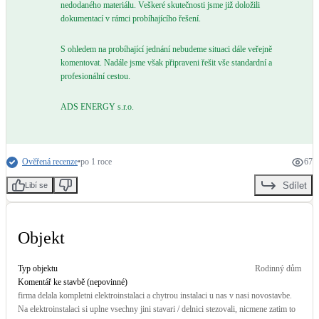
nedodaného materiálu. Veškeré skutečnosti jsme již doložili
dokumentací v rámci probíhajícího řešení.
LED osvětlení
Vnitřní i venkovní
S ohledem na probíhající jednání nebudeme situaci dále veřejně
komentovat. Nadále jsme však připraveni řešit vše standardní a
profesionální cestou.
Retence deštové vody
Akumulace dešťovky
ADS ENERGY s.r.o.
NEW
Zelená střecha
Vegetační střechy
Ověřená recenze
•
po 1 roce
67
Sdílet
Libí se
NEW
Větrné elektrárny
Malé i velké turbíny
Objekt
Typ objektu
Rodinný dům
Komentář ke stavbě (nepovinné)
firma delala kompletni elektroinstalaci a chytrou instalaci u nas v nasi novostavbe.
Na elektroinstalaci si uplne vsechny jini stavari / delnici stezovali, nicmene zatim to