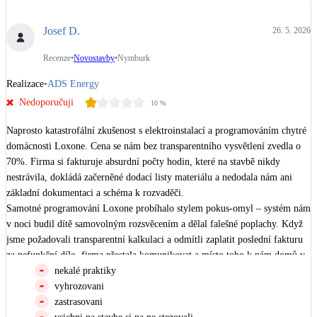
Dotační, energetické služby
Josef D.
26. 5. 2026
Solární termický systém
Recenze
•
Novostavby
•
Nymburk
Na přípravu teplé vody i přitápění
Realizace
•
ADS Energy
Nedoporučuji
10
%
Klimatizace
Tepelná čerpadla na chlazení
Naprosto katastrofální zkušenost s elektroinstalací a programováním chytré 
domácnosti Loxone. Cena se nám bez transparentního vysvětlení zvedla o 
Větrání s rekuperací
70%. Firma si fakturuje absurdní počty hodin, které na stavbě nikdy 
Teplovzdušné vytápění
nestrávila, dokládá začerněné dodací listy materiálu a nedodala nám ani 
základní dokumentaci a schéma k rozvaděči.

Samotné programování Loxone probíhalo stylem pokus-omyl – systém nám 
Okna / dveře
v noci budil dítě samovolným rozsvěcením a dělal falešné poplachy. Když 
Balkonové sestavy
jsme požadovali transparentní kalkulaci a odmítli zaplatit poslední fakturu 
za nefunkční dílo, firma přestala komunikovat a místo toho k nám domů v 
noci poslala pochybného „vymahače“. Celou věc jsme museli předat 
nekalé praktiky
Rekonstrukce
právníkovi. Důrazně nedoporučuji!
vyhrozovani
zastrasovani