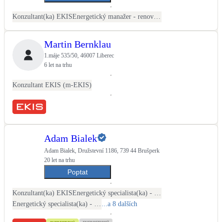
Konzultant(ka) EKIS
Energetický manažer - renovační pasy
LED osvětlení
Vnitřní i venkovní
Martin Bernklau
1.máje 535/50, 46007 Liberec
Retence deštové vody
6 let na trhu
Akumulace dešťovky
Konzultant EKIS (m-EKIS)
NEW
Zelená střecha
Vegetační střechy
NEW
Větrné elektrárny
Adam Bialek
Malé i velké turbíny
Adam Bialek, Družstevní 1186, 739 44 Brušperk
20 let na trhu
Poptat
Konzultant(ka) EKIS
Energetický specialista(ka) - PENB
Energetický specialista(ka) - energetické audity / posudky
...a 8 dalších