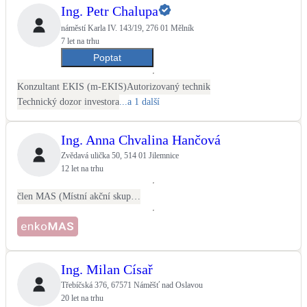
Ing. Petr Chalupa
náměstí Karla IV. 143/19, 276 01 Mělník
7 let na trhu
Poptat
Konzultant EKIS (m-EKIS)
Autorizovaný technik
Technický dozor investora
...a 1 další
Ing. Anna Chvalina Hančová
Zvědavá ulička 50, 514 01 Jilemnice
12 let na trhu
člen MAS (Místní akční skupina)
Ing. Milan Císař
Třebíčská 376, 67571 Náměšť nad Oslavou
20 let na trhu