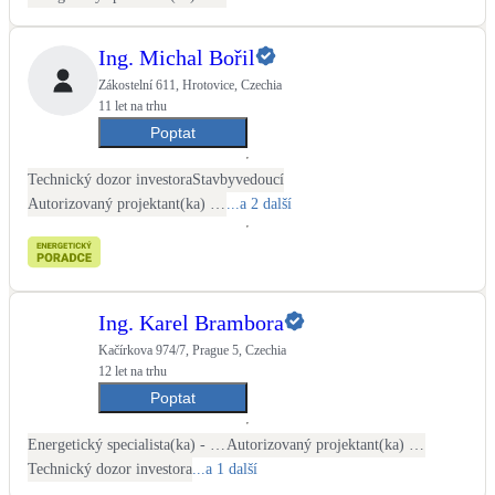
Ing. Michal Bořil
Zákostelní 611, Hrotovice, Czechia
11 let na trhu
Poptat
Technický dozor investora
Stavbyvedoucí
Autorizovaný projektant(ka) ČKAIT
...a 2 další
Ing. Karel Brambora
Kačírkova 974/7, Prague 5, Czechia
12 let na trhu
Poptat
Energetický specialista(ka) - PENB
Autorizovaný projektant(ka) ČKAIT - stavební
Technický dozor investora
...a 1 další