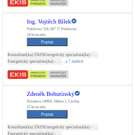
Ing. Vojtěch Bílek
Polešovice 526, 687 37 Polešovice
24 let na trhu
Poptat
Konzultant(ka) EKIS
Energetický specialista(ka) - PENB
Energetický specialista(ka) - energetické audity / posudky
...a 7 dalších
Zdeněk Bohutínský
Nerudova 1498/8, Jihlava 1, Czechia
25 let na trhu
Poptat
Konzultant(ka) EKIS
Energetický specialista(ka) - PENB
Energetický specialista(ka) - energetické audity / posudky