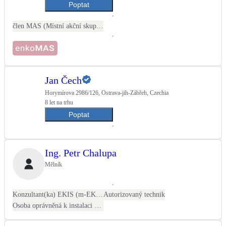
Poptat
člen MAS (Místní akční skupina)
Jan Čech
Horymírova 2986/126, Ostrava-jih-Zábřeh, Czechia
8 let na trhu
Poptat
Ing. Petr Chalupa
Mělník
Konzultant(ka) EKIS (m-EKIS)
Autorizovaný technik
Osoba oprávněná k instalaci OZE