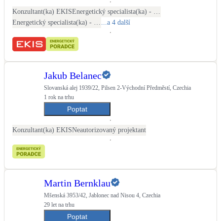
Kotle
Konzultant(ka) EKIS
Energetický specialista(ka) - PENB
Hlavní zdroje vytápění
Energetický specialista(ka) - energetické audity / posudky
...a 4 další
Bateriové úložiště
Pouze velké BESS
Jakub Belanec
Slovanská alej 1939/22, Pilsen 2-Východní Předměstí, Czechia
Novostavby
1 rok na trhu
Poptat
Stínicí technika
Konzultant(ka) EKIS
Neautorizovaný projektant
Žaluzie, markýzy, pergoly
Rekuperace tepla odpadní vody
Šedá i černá odpadní voda
Martin Bernklau
Mšenská 3953/42, Jablonec nad Nisou 4, Czechia
Kamna / krby
29 let na trhu
Doplňkové zdroje vytápění
Poptat