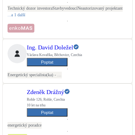
Technický dozor investora
Stavbyvedoucí
Neautorizovaný projektant
...a 1 další
Ing. David Doležel
Václava Kovaříka, Běchovice, Czechia
Poptat
Energetický specialista(ka) - PENB
Zdeněk Drážný
Rohle 126, Rohle, Czechia
10 let na trhu
Poptat
energetický poradce