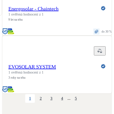
Energosolar - Chaintech
1 ověřená hodnocení z 1
9 let na trhu
do 30 %
EVOSOLAR SYSTEM
1 ověřená hodnocení z 1
3 roky na trhu
1
2
3
4
...
5