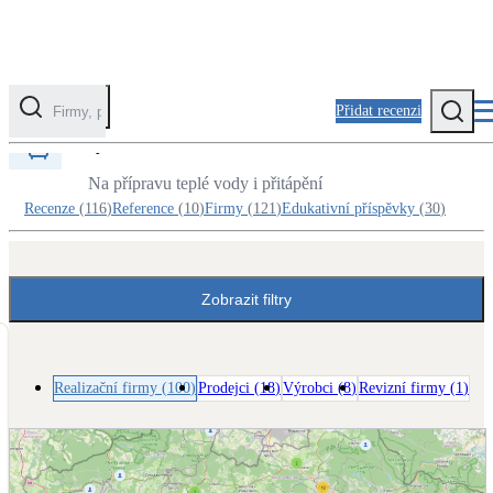
Přidat recenzi
Realizační firmy v kategorii Solární termický
systém
Kategorie
Na přípravu teplé vody i přitápění
Recenze
(
116
)
Reference
(
10
)
Firmy
(
121
)
Edukativní příspěvky
(
30
)
Fotovoltaika
Solární ohřev vody
Zobrazit filtry
Tepelná čerpadla
Klimatizace pro vytápění
Realizační firmy
(
100
)
Prodejci
(
18
)
Výrobci
(
8
)
Revizní firmy
(
1
)
Zateplení
Obálka budovy