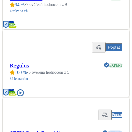
94
%
•
7 ověřená hodnocení z 9
LED osvětlení
4 roky na trhu
Vnitřní i venkovní
Retence deštové vody
Akumulace dešťovky
Poptat
NEW
Zelená střecha
Vegetační střechy
Regulus
EXPERT
100
%
•
5 ověřená hodnocení z 5
34 let na trhu
NEW
Větrné elektrárny
Malé i velké turbíny
Poptat