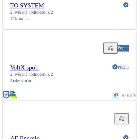
TO SYSTEM
2 ověřená hodnocení z 2
17 let na trhu
Poptat
VoltX spol.
PROFI
2 ověřená hodnocení z 2
2 roky na trhu
do 100 %
AE Energie