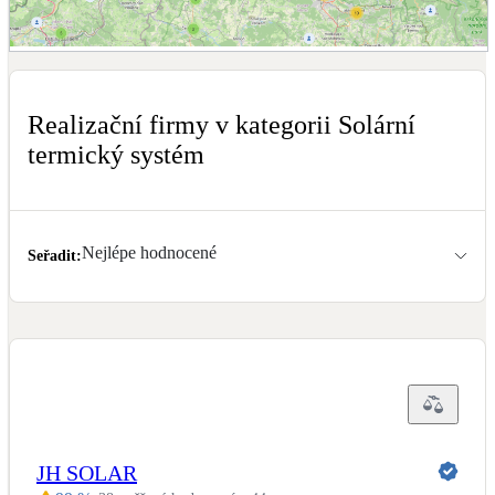
Dotační, energetické služby
Zobrazit mapu realizačních firem
Solární termický systém
Na přípravu teplé vody i přitápění
Realizační firmy v kategorii Solární
termický systém
Klimatizace
Tepelná čerpadla na chlazení
Nejlépe hodnocené
Větrání s rekuperací
Seřadit
:
Teplovzdušné vytápění
Okna / dveře
Balkonové sestavy
Rekonstrukce
JH SOLAR