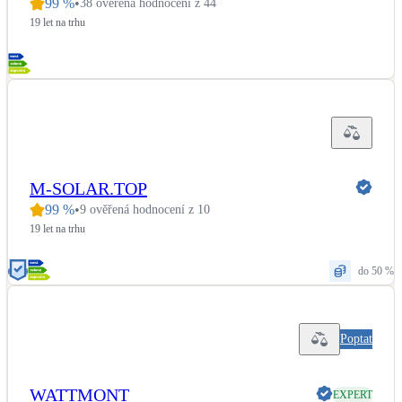
99
%
•
38 ověřená hodnocení z 44
Kotle
19 let na trhu
Hlavní zdroje vytápění
Bateriové úložiště
Pouze velké BESS
Novostavby
M-SOLAR.TOP
99
%
•
9 ověřená hodnocení z 10
Stínicí technika
19 let na trhu
Žaluzie, markýzy, pergoly
do 50 %
Rekuperace tepla odpadní vody
Šedá i černá odpadní voda
Poptat
Kamna / krby
Doplňkové zdroje vytápění
WATTMONT
EXPERT