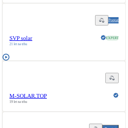
Kotle
Hlavní zdroje vytápění
Poptat
Bateriové úložiště
Pouze velké BESS
SVP solar
EXPERT
21 let na trhu
Novostavby
Stínicí technika
Žaluzie, markýzy, pergoly
Rekuperace tepla odpadní vody
M-SOLAR.TOP
Šedá i černá odpadní voda
19 let na trhu
Kamna / krby
Doplňkové zdroje vytápění