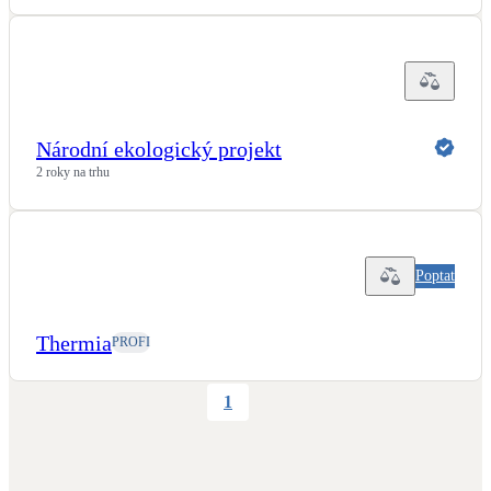
Národní ekologický projekt
2 roky na trhu
Poptat
Thermia
PROFI
1