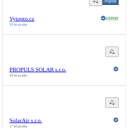
Poptat
LED osvětlení
Vnitřní i venkovní
Vytopto.cz
EXPERT
19 let na trhu
Retence deštové vody
Akumulace dešťovky
NEW
Zelená střecha
Vegetační střechy
PROPULS SOLAR s.r.o.
18 let na trhu
NEW
Větrné elektrárny
Malé i velké turbíny
SolarAir s.r.o.
17 let na trhu