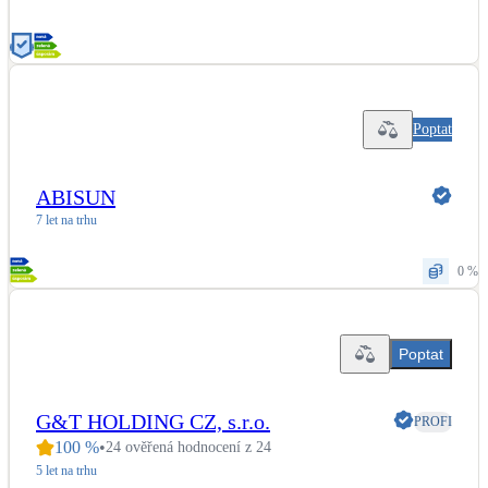
Poptat
ABISUN
7 let na trhu
0 %
Poptat
G&T HOLDING CZ, s.r.o.
PROFI
100
%
•
24 ověřená hodnocení z 24
5 let na trhu