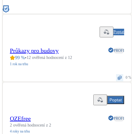
Poptat
Průkazy pro budovy
PROFI
99
%
•
12 ověřená hodnocení z 12
1 rok na trhu
0 %
Poptat
OZEfree
PROFI
2 ověřená hodnocení z 2
4 roky na trhu