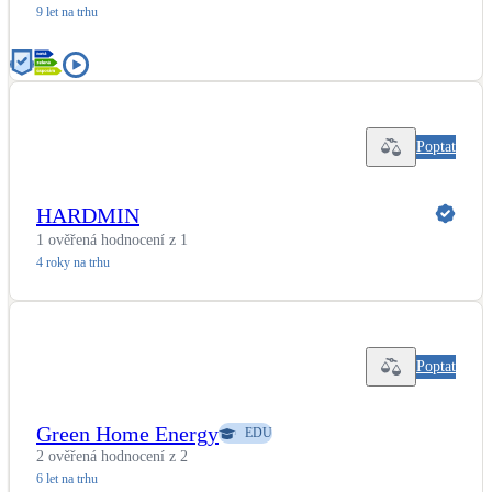
9 let na trhu
LED osvětlení
Vnitřní i venkovní
Retence deštové vody
Akumulace dešťovky
Poptat
NEW
Zelená střecha
HARDMIN
Vegetační střechy
1 ověřená hodnocení z 1
4 roky na trhu
NEW
Větrné elektrárny
Malé i velké turbíny
Poptat
Green Home Energy
EDU
2 ověřená hodnocení z 2
6 let na trhu