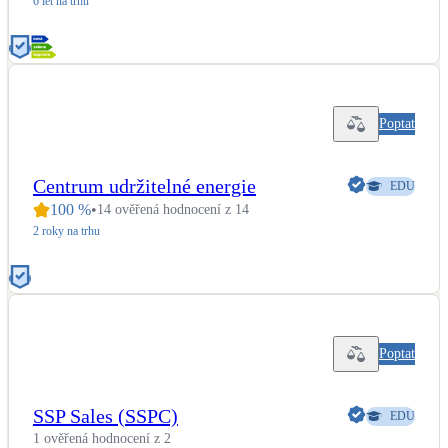
6 let na trhu
Kotle
Hlavní zdroje vytápění
Bateriové úložiště
Pouze velké BESS
Poptat
Novostavby
Centrum udržitelné energie
EDU
100
%
•
14 ověřená hodnocení z 14
2 roky na trhu
Stínicí technika
Žaluzie, markýzy, pergoly
Rekuperace tepla odpadní vody
Šedá i černá odpadní voda
Poptat
Kamna / krby
SSP Sales (SSPC)
EDU
Doplňkové zdroje vytápění
1 ověřená hodnocení z 2