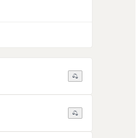
Novostavby
Kamna / krby
Doplňkové zdroje vytápění
NEW
Zelená střecha
Vegetační střechy