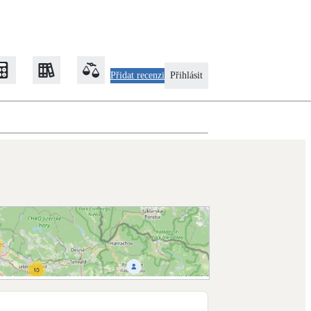
Přidat recenzi
Přihlásit
Zateplení
Obálka budovy
Klimatizace
Tepelná čerpadla na chlazení
Rekonstrukce