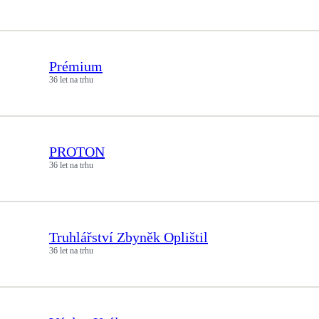
Prémium
36 let na trhu
PROTON
36 let na trhu
Truhlářství Zbyněk Oplištil
36 let na trhu