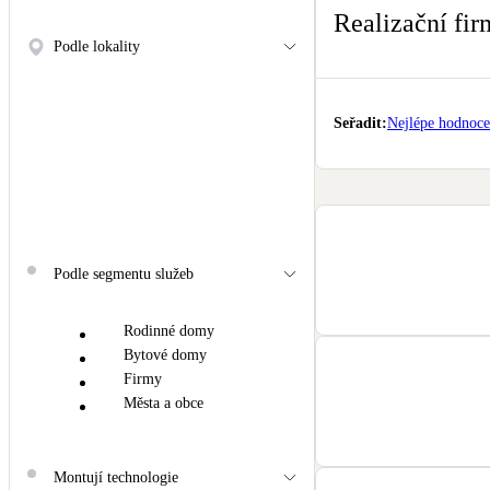
Kotle
Realizační fir
Hlavní zdroje vytápění
Podle lokality
Stínicí technika
Žaluzie, markýzy, pergoly
Seřadit
:
Nejlépe hodnoc
LED osvětlení
Vnitřní i venkovní
NEW
Větrné elektrárny
Podle segmentu služeb
Malé i velké turbíny
Rodinné domy
Bytové domy
Firmy
Města a obce
Montují technologie