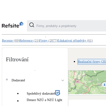
Realizační firmy v kategorii Okna / d
Balkonové sestavy
Kategorie
Recenze
(
69
)
Reference
(
21
)
Firmy
(
2077
)
Edukativní příspěvky
(
61
)
Fotovoltaika
Solární ohřev vody
Filtrování
Realizační firmy
(
20
Dotační, energetické služby
Dodavatel
Větrání s rekuperací
Spolehlivý dodavatel
Teplovzdušné vytápění
Zobrazit mapu realizační
Dotace NZÚ a NZÚ Light