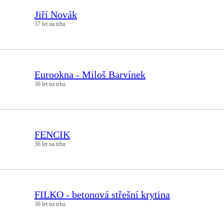
Jiří Novák
37 let na trhu
Eurookna - Miloš Barvínek
36 let na trhu
FENCIK
36 let na trhu
FILKO - betonová střešní krytina
36 let na trhu