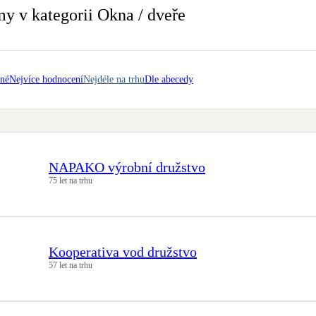
Bateriové úložiště
my v kategorii Okna / dveře
Pouze velké BESS
Rekuperace tepla odpadní vody
Šedá i černá odpadní voda
ené
Nejvíce hodnocení
Nejdéle na trhu
Dle abecedy
Retence deštové vody
Akumulace dešťovky
NAPAKO výrobní družstvo
75 let na trhu
Kooperativa vod družstvo
57 let na trhu