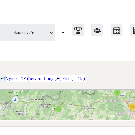
veře
Okna / dveře
Tepelná čerpadla
Klimatizace pro vytápění
29
)
Výrobci
(
84
)
Servisní firmy
(
37
)
Prodejci
(
13
)
Solární termický systém
Na přípravu teplé vody i přitápění
Okna / dveře
Balkonové sestavy
ch firem