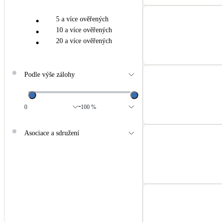
5 a více ověřených
10 a více ověřených
20 a více ověřených
Podle výše zálohy
-
0
100 %
Asociace a sdružení