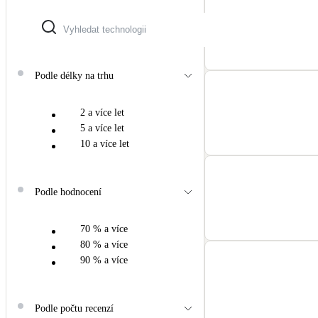
Podle délky na trhu
2 a více let
5 a více let
10 a více let
Podle hodnocení
70 % a více
80 % a více
90 % a více
Podle počtu recenzí