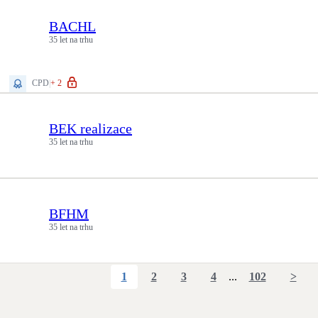
BACHL
35 let na trhu
CPD
|
+
2
BEK realizace
35 let na trhu
BFHM
35 let na trhu
1
2
3
4
...
102
>