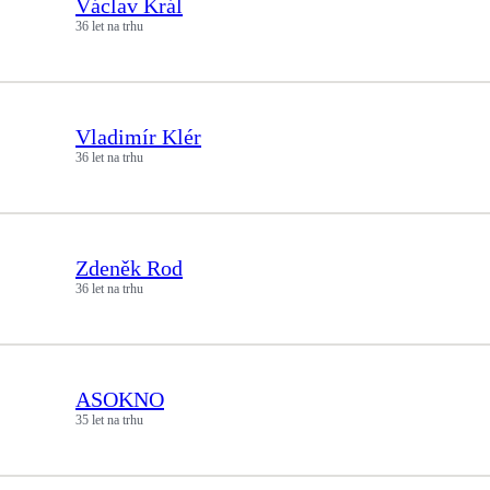
Václav Král
36 let na trhu
Vladimír Klér
36 let na trhu
Zdeněk Rod
36 let na trhu
ASOKNO
35 let na trhu