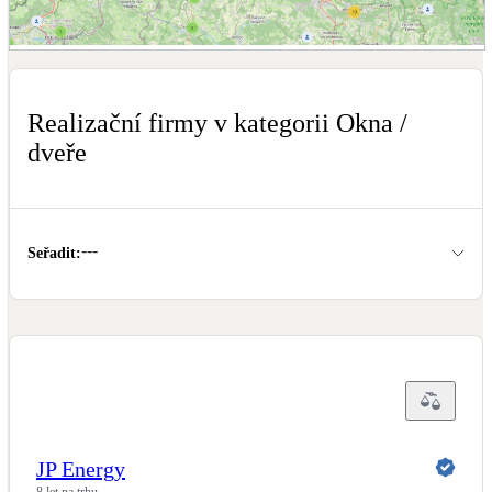
Dotační, energetické služby
Zobrazit mapu realizačních firem
Solární termický systém
Na přípravu teplé vody i přitápění
Realizační firmy v kategorii Okna /
dveře
Klimatizace
Tepelná čerpadla na chlazení
---
Větrání s rekuperací
Seřadit
:
Teplovzdušné vytápění
Okna / dveře
Balkonové sestavy
Rekonstrukce
JP Energy
8 let na trhu