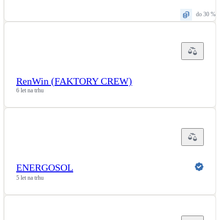
do 30 %
RenWin (FAKTORY CREW)
6 let na trhu
ENERGOSOL
5 let na trhu