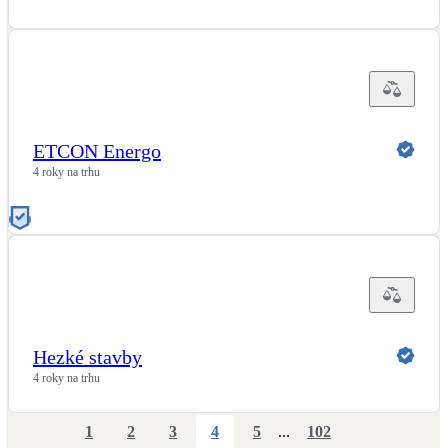
ETCON Energo
4 roky na trhu
Hezké stavby
4 roky na trhu
1
2
3
4
5
...
102