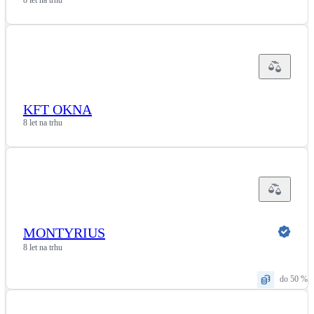
Kotle
Hlavní zdroje vytápění
Bateriové úložiště
Pouze velké BESS
KFT OKNA
8 let na trhu
Novostavby
Stínicí technika
Žaluzie, markýzy, pergoly
Rekuperace tepla odpadní vody
MONTYRIUS
Šedá i černá odpadní voda
8 let na trhu
do 50 %
Kamna / krby
Doplňkové zdroje vytápění