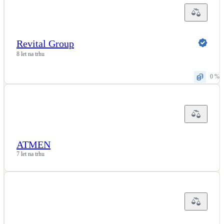
LED osvětlení
Vnitřní i venkovní
Revital Group
8 let na trhu
Retence deštové vody
Akumulace dešťovky
0 %
NEW
Zelená střecha
Vegetační střechy
NEW
Větrné elektrárny
ATMEN
Malé i velké turbíny
7 let na trhu