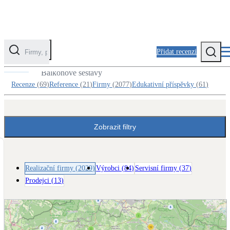
Přidat recenzi
Realizační firmy v kategorii Okna / dveře
Balkonové sestavy
Kategorie
Recenze
(
69
)
Reference
(
21
)
Firmy
(
2077
)
Edukativní příspěvky
(
61
)
Fotovoltaika
Solární ohřev vody
Zobrazit filtry
Tepelná čerpadla
Klimatizace pro vytápění
Realizační firmy
(
2029
)
Výrobci
(
84
)
Servisní firmy
(
37
)
Prodejci
(
13
)
Zateplení
Obálka budovy