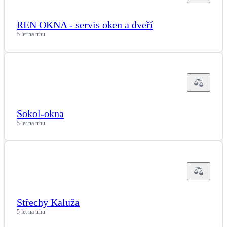
REN OKNA - servis oken a dveří
5 let na trhu
Sokol-okna
5 let na trhu
Střechy Kaluža
5 let na trhu