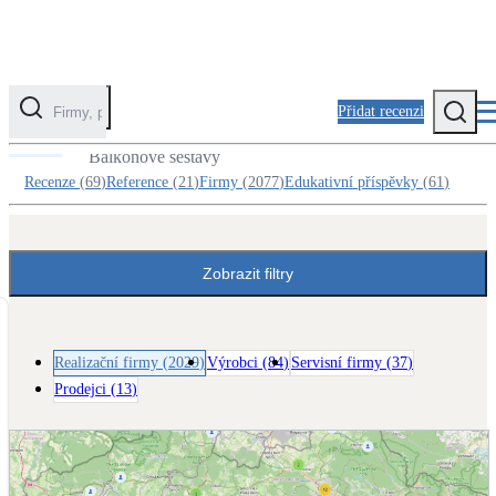
Přidat recenzi
Realizační firmy v kategorii Okna / dveře
Balkonové sestavy
Kategorie
Recenze
(
69
)
Reference
(
21
)
Firmy
(
2077
)
Edukativní příspěvky
(
61
)
Fotovoltaika
Solární ohřev vody
Zobrazit filtry
Tepelná čerpadla
Klimatizace pro vytápění
Realizační firmy
(
2029
)
Výrobci
(
84
)
Servisní firmy
(
37
)
Prodejci
(
13
)
Zateplení
Obálka budovy