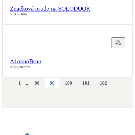
Značková prodejna SOLODOOR
5 let na trhu
A1oknoBrno
4 roky na trhu
1
...
98
99
100
101
102