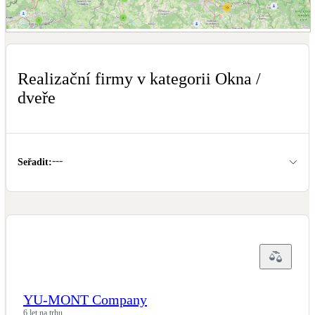
Dotační, energetické služby
Zobrazit mapu realizačních firem
Solární termický systém
Na přípravu teplé vody i přitápění
Realizační firmy v kategorii Okna /
dveře
Klimatizace
Tepelná čerpadla na chlazení
---
Větrání s rekuperací
Seřadit
:
Teplovzdušné vytápění
Okna / dveře
Balkonové sestavy
Rekonstrukce
YU-MONT Company
6 let na trhu