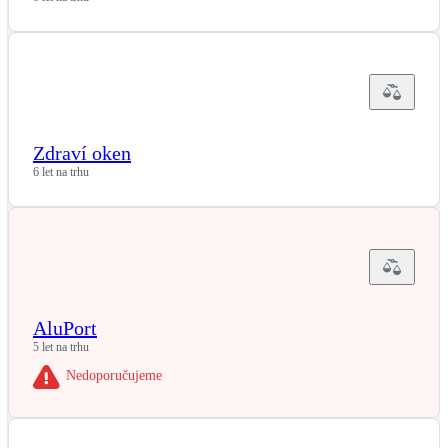
Kotle
Hlavní zdroje vytápění
Bateriové úložiště
Pouze velké BESS
Zdraví oken
6 let na trhu
Novostavby
Stínicí technika
Žaluzie, markýzy, pergoly
AluPort
Rekuperace tepla odpadní vody
Šedá i černá odpadní voda
5 let na trhu
Nedoporučujeme
Kamna / krby
Doplňkové zdroje vytápění