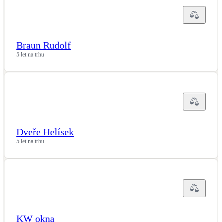
LED osvětlení
Vnitřní i venkovní
Braun Rudolf
5 let na trhu
Retence deštové vody
Akumulace dešťovky
NEW
Zelená střecha
Vegetační střechy
Dveře Helísek
NEW
Větrné elektrárny
5 let na trhu
Malé i velké turbíny
KW okna