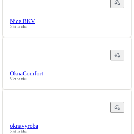
Nice BKV
5 let na trhu
OknaComfort
5 let na trhu
oknavyroba
5 let na trhu