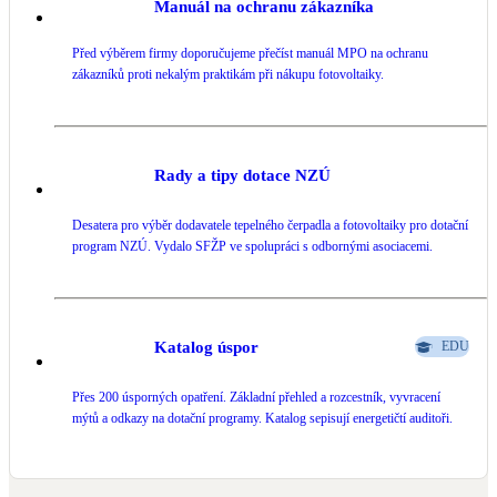
Manuál na ochranu zákazníka
LED osvětlení
Před výběrem firmy doporučujeme přečíst manuál MPO na ochranu
Vnitřní i venkovní
zákazníků proti nekalým praktikám při nákupu fotovoltaiky.
Retence deštové vody
Akumulace dešťovky
Rady a tipy dotace NZÚ
NEW
Zelená střecha
Desatera pro výběr dodavatele tepelného čerpadla a fotovoltaiky pro dotační
Vegetační střechy
program NZÚ. Vydalo SFŽP ve spolupráci s odbornými asociacemi.
NEW
Větrné elektrárny
Malé i velké turbíny
Katalog úspor
EDU
Přes 200 úsporných opatření. Základní přehled a rozcestník, vyvracení
mýtů a odkazy na dotační programy. Katalog sepisují energetičtí auditoři.