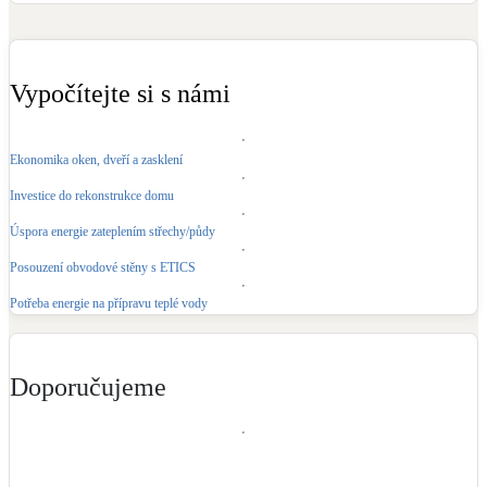
Kotle
Hlavní zdroje vytápění
Vypočítejte si s námi
Bateriové úložiště
Pouze velké BESS
Ekonomika oken, dveří a zasklení
Investice do rekonstrukce domu
Novostavby
Úspora energie zateplením střechy/půdy
Posouzení obvodové stěny s ETICS
Stínicí technika
Žaluzie, markýzy, pergoly
Potřeba energie na přípravu teplé vody
Rekuperace tepla odpadní vody
Šedá i černá odpadní voda
Doporučujeme
Kamna / krby
Doplňkové zdroje vytápění