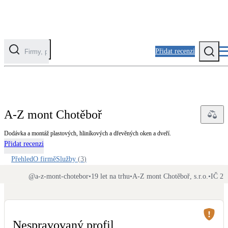
Přidat recenzi
Kategorie
Fotovoltaika
A-Z mont Chotěboř
Solární ohřev vody
Dodávka a montáž plastových, hliníkových a dřevěných oken a dveří.
Přidat recenzi
Tepelná čerpadla
Klimatizace pro vytápění
Přehled
O firmě
Služby
(
3
)
@
a-z-mont-chotebor
•
19 let na trhu
•
A-Z mont Chotěboř, s.r.o.
•
IČ 27
Zateplení
Obálka budovy
Nespravovaný profil