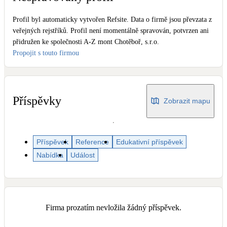
Dotační, energetické služby
Profil byl automaticky vytvořen Refsite. Data o firmě jsou převzata z
veřejných rejstříků. Profil není momentálně spravován, potvrzen ani
Solární termický systém
přidružen ke společnosti A-Z mont Chotěboř, s.r.o.
Na přípravu teplé vody i přitápění
Propojit s touto firmou
Klimatizace
Tepelná čerpadla na chlazení
Příspěvky
Zobrazit mapu
Větrání s rekuperací
Teplovzdušné vytápění
Příspěvek
Reference
Edukativní příspěvek
Nabídka
Událost
Okna / dveře
Balkonové sestavy
Rekonstrukce
Firma prozatím nevložila žádný příspěvek.