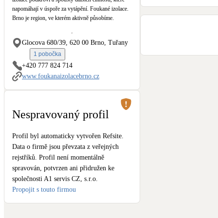
Kotle
napomáhají v úspoře za vytápění. Foukané izolace.
Hlavní zdroje vytápění
Brno je region, ve kterém aktivně působíme.
Glocova 680/39, 620 00 Brno, Tuřany
Stínicí technika
Žaluzie, markýzy, pergoly
1 pobočka
+420 777 824 714
www.foukanaizolacebrno.cz
LED osvětlení
Vnitřní i venkovní
Nespravovaný profil
NEW
Větrné elektrárny
Malé i velké turbíny
Profil byl automaticky vytvořen Refsite.
Data o firmě jsou převzata z veřejných
rejstříků. Profil není momentálně
spravován, potvrzen ani přidružen ke
společnosti A1 servis CZ, s.r.o.
Propojit s touto firmou