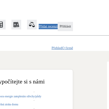
Přidat recenzi
Přihlásit
Přehled
O firmě
Zateplení
Obálka budovy
Klimatizace
Tepelná čerpadla na chlazení
ypočítejte si s námi
Rekonstrukce
ora energie zateplením střechy/půdy
elná ztráta domu