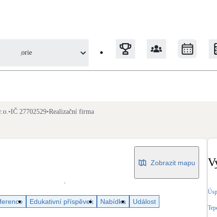
Kategorie
Tepelná čerpadla
r.o.
•
IČ 27702529
•
Realizační firma
Klimatizace pro vytápění
Solární termický systém
Na přípravu teplé vody i přitápění
V
Zobrazit mapu
Okna / dveře
Úsp
Balkonové sestavy
ference
Edukativní příspěvek
Nabídka
Událost
Tep