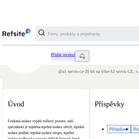
A1 servis CZ
Kategorie
Přidat recenzi
Fotovoltaika
@
a1-servis-cz
•
20 let na trhu
•
A1 servis CZ, s.
Solární ohřev vody
Dotační, energetické služby
Úvod
Příspěvky
Větrání s rekuperací
Foukaná izolace vyplní veškerý prostor, naší
Teplovzdušné vytápění
specializací je zejména tepelná izolace střech, tepelná
Příspěvek
Re
izolace podlah, tepelná izolace stropu, tepelná
izolace podkroví a spousty dalších činností, které