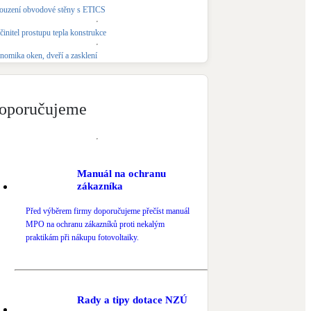
ouzení obvodové stěny s ETICS
Novostavby
činitel prostupu tepla konstrukce
nomika oken, dveří a zasklení
Kamna / krby
Doplňkové zdroje vytápění
oporučujeme
NEW
Zelená střecha
Vegetační střechy
Manuál na ochranu
zákazníka
Před výběrem firmy doporučujeme přečíst manuál
MPO na ochranu zákazníků proti nekalým
praktikám při nákupu fotovoltaiky.
Rady a tipy dotace NZÚ