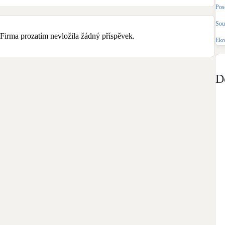
Bateriové úložiště
Pos
Pouze velké BESS
Sou
Firma prozatím nevložila žádný příspěvek.
Eko
Rekuperace tepla odpadní vody
Šedá i černá odpadní voda
D
Retence deštové vody
Akumulace dešťovky