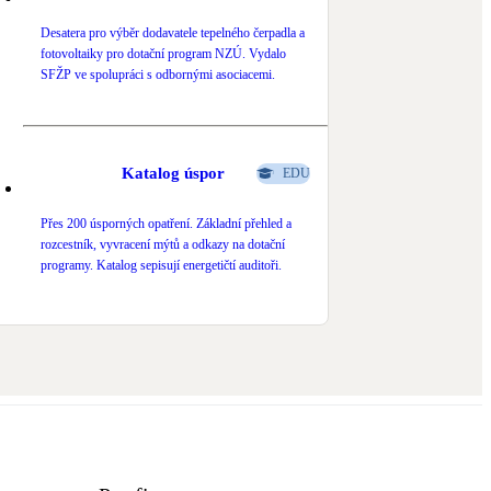
Desatera pro výběr dodavatele tepelného čerpadla a
fotovoltaiky pro dotační program NZÚ. Vydalo
SFŽP ve spolupráci s odbornými asociacemi.
Katalog úspor
EDU
Přes 200 úsporných opatření. Základní přehled a
rozcestník, vyvracení mýtů a odkazy na dotační
programy. Katalog sepisují energetičtí auditoři.