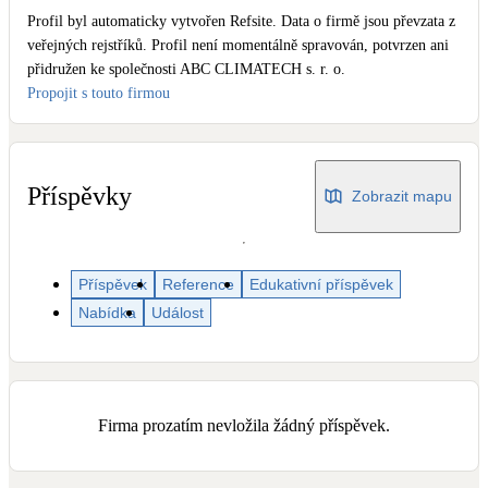
Dotační, energetické služby
Profil byl automaticky vytvořen Refsite. Data o firmě jsou převzata z
veřejných rejstříků. Profil není momentálně spravován, potvrzen ani
přidružen ke společnosti ABC CLIMATECH s. r. o.
Solární termický systém
Propojit s touto firmou
Na přípravu teplé vody i přitápění
Klimatizace
Tepelná čerpadla na chlazení
Příspěvky
Zobrazit mapu
Větrání s rekuperací
Teplovzdušné vytápění
Příspěvek
Reference
Edukativní příspěvek
Nabídka
Událost
Okna / dveře
Balkonové sestavy
Firma prozatím nevložila žádný příspěvek.
Rekonstrukce