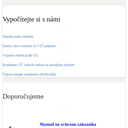
Kotle
Hlavní zdroje vytápění
Vypočítejte si s námi
Bateriové úložiště
Pouze velké BESS
Tepelná ztráta větráním
Změny stavu vzduchu ve VZT jednotce
Novostavby
Výpočet větrání podle CO₂
Kombinace TČ vzduch-vzduch se stávajícím zdrojem
Stínicí technika
Úspora energie zateplením střechy/půdy
Žaluzie, markýzy, pergoly
Rekuperace tepla odpadní vody
Doporučujeme
Šedá i černá odpadní voda
Kamna / krby
Doplňkové zdroje vytápění
Manuál na ochranu zákazníka