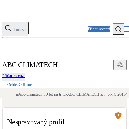
Přidat recenzi
Kategorie
Fotovoltaika
ABC CLIMATECH
Solární ohřev vody
Přidat recenzi
Tepelná čerpadla
Přehled
O firmě
Klimatizace pro vytápění
@
abc-climatech
•
19 let na trhu
•
ABC CLIMATECH s. r. o.
•
IČ 28164
Zateplení
Obálka budovy
Nespravovaný profil