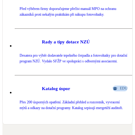
Před výběrem firmy doporučujeme přečíst manuál MPO na ochranu
LED osvětlení
zákazníků proti nekalým praktikám při nákupu fotovoltaiky.
Vnitřní i venkovní
Retence deštové vody
Akumulace dešťovky
Rady a tipy dotace NZÚ
Desatera pro výběr dodavatele tepelného čerpadla a fotovoltaiky pro dotační
NEW
Zelená střecha
program NZÚ. Vydalo SFŽP ve spolupráci s odbornými asociacemi.
Vegetační střechy
NEW
Větrné elektrárny
Malé i velké turbíny
Katalog úspor
EDU
Přes 200 úsporných opatření. Základní přehled a rozcestník, vyvracení
mýtů a odkazy na dotační programy. Katalog sepisují energetičtí auditoři.