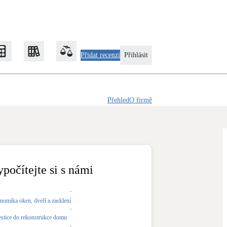
Přidat recenzi
Přihlásit
Přehled
O firmě
Zateplení
Obálka budovy
Klimatizace
Tepelná čerpadla na chlazení
ypočítejte si s námi
Rekonstrukce
nomika oken, dveří a zasklení
estice do rekonstrukce domu