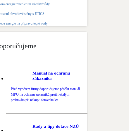
ora energie zateplením střechy/půdy
Novostavby
ouzení obvodové stěny s ETICS
řeba energie na přípravu teplé vody
Kamna / krby
Doplňkové zdroje vytápění
oporučujeme
NEW
Zelená střecha
Vegetační střechy
Manuál na ochranu
zákazníka
Před výběrem firmy doporučujeme přečíst manuál
MPO na ochranu zákazníků proti nekalým
praktikám při nákupu fotovoltaiky.
Rady a tipy dotace NZÚ