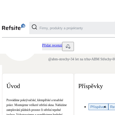
ABM Střechy
Kategorie
Přidat recenzi
Fotovoltaika
@
abm-strechy
•
34 let na trhu
•
ABM Střechy
•
I
Solární ohřev vody
Dotační, energetické služby
Úvod
Příspěvky
Větrání s rekuperací
Provádíme pokrývačské, klempířské a tesařské
Teplovzdušné vytápění
práce. Montujeme veškeré střešní okna. Nabízíme
Příspěvek
Re
zateplování půdních prostor či střešní tepelné
izolace. Vyhotovujeme a vyměňujeme bednění.