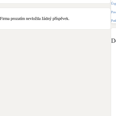
Bateriové úložiště
Úsp
Pouze velké BESS
Pos
Firma prozatím nevložila žádný příspěvek.
Pot
Rekuperace tepla odpadní vody
Šedá i černá odpadní voda
D
Retence deštové vody
Akumulace dešťovky