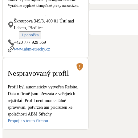
Kotle
Vyrábíme atypické klempířské prvky na zakázku.
Hlavní zdroje vytápění
Škroupova 349/3, 400 01 Ústí nad
Stínicí technika
Labem, Předlice
Žaluzie, markýzy, pergoly
1 pobočka
+420 777 929 569
www.abm-strechy.cz
LED osvětlení
Vnitřní i venkovní
Nespravovaný profil
NEW
Větrné elektrárny
Malé i velké turbíny
Profil byl automaticky vytvořen Refsite.
Data o firmě jsou převzata z veřejných
rejstříků. Profil není momentálně
spravován, potvrzen ani přidružen ke
společnosti ABM Střechy
Propojit s touto firmou