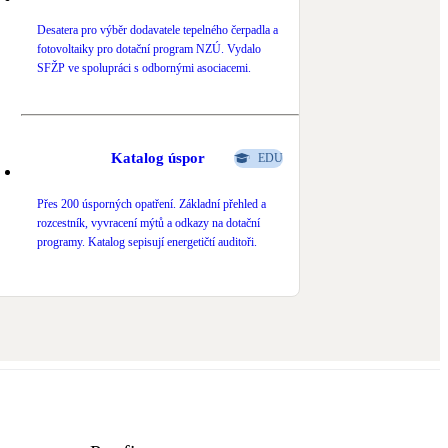
Desatera pro výběr dodavatele tepelného čerpadla a
fotovoltaiky pro dotační program NZÚ. Vydalo
SFŽP ve spolupráci s odbornými asociacemi.
Katalog úspor
EDU
Přes 200 úsporných opatření. Základní přehled a
rozcestník, vyvracení mýtů a odkazy na dotační
programy. Katalog sepisují energetičtí auditoři.