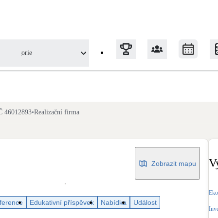
Kategorie
Tepelná čerpadla
Č 46012893
•
Realizační firma
Klimatizace pro vytápění
Solární termický systém
Na přípravu teplé vody i přitápění
V
Zobrazit mapu
Okna / dveře
Eko
Balkonové sestavy
ference
Edukativní příspěvek
Nabídka
Událost
Inv