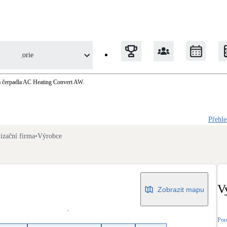
Kategorie
á čerpadla AC Heating Convert AW.
Tepelná čerpadla
Přehle
Klimatizace pro vytápění
izační firma
•
Výrobce
Solární termický systém
Na přípravu teplé vody i přitápění
V
Zobrazit mapu
Okna / dveře
Balkonové sestavy
Por