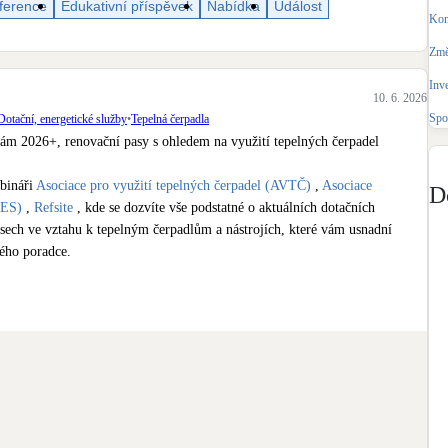
ference
Edukativní příspěvek
Nabídka
Událost
Bateriové úložiště
Kom
Pouze velké BESS
Změ
Inv
Rekuperace tepla odpadní vody
10. 6. 2026
Šedá i černá odpadní voda
Spo
Dotační, energetické služby
•
Tepelná čerpadla
ám 2026+, renovační pasy s ohledem na využití tepelných čerpadel

Retence deštové vody
bináři 
Asociace pro využití tepelných čerpadel (AVTČ)
 , 
Asociace 
Akumulace dešťovky
D
AES)
 , 
Refsite
 , kde se dozvíte vše podstatné o aktuálních dotačních 
ech ve vztahu k tepelným čerpadlům a nástrojích, které vám usnadní 
ého poradce. 

á zelená úsporám 2026+

– kdo může žádat a na co si dát pozor

ních realizací renovačních pasů

Ú 2026+ a další pomůcky portálu Refsite

energetické poradce, projektanty a specialisty
