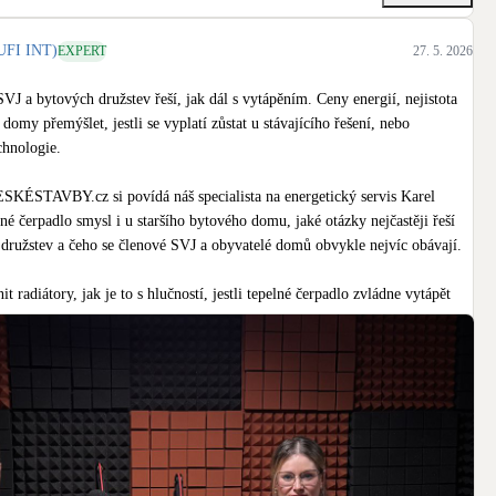
FI INT)
EXPERT
27. 5. 2026
J a bytových družstev řeší, jak dál s vytápěním. Ceny energií, nejistota 
 domy přemýšlet, jestli se vyplatí zůstat u stávajícího řešení, nebo 
hnologie.

SKÉSTAVBY.cz si povídá náš specialista na energetický servis Karel 
é čerpadlo smysl i u staršího bytového domu, jaké otázky nejčastěji řeší 
ružstev a čeho se členové SVJ a obyvatelé domů obvykle nejvíc obávají.

t radiátory, jak je to s hlučností, jestli tepelné čerpadlo zvládne vytápět 
jaké úspory lze čekat bez marketingových slibů. Řeč bude také o dotacích, 
 modelu dodávky tepla, kdy dům technologii nevlastní, ale pouze odebírá 
líte o změně vytápění, tahle epizoda vám pomůže lépe pochopit 
eré je dobré řešit ještě před rozhodnutím.

/podcast/tepelne-cerpadlo-pro-bytovy-dum-uspora-nebo-zbytecny-risk-105.h