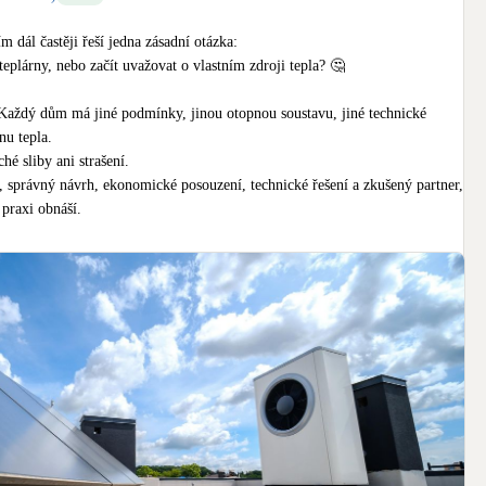
dál častěji řeší jedna zásadní otázka:

teplárny, nebo začít uvažovat o vlastním zdroji tepla? 🤔 

Každý dům má jiné podmínky, jinou otopnou soustavu, jiné technické 
u tepla.

é sliby ani strašení.

, správný návrh, ekonomické posouzení, technické řešení a zkušený partner, 
praxi obnáší.

i domy potkáváme dlouhodobě. Umíme navrhnout řešení vytápění tak, aby 
nomicky i provozně. A zároveň víme, že jednou z největších překážek 
gie, ale také mýty, obavy a neúplné informace, které kolem tepelných 
le kolují.

čné řešení pro každý dům.

řípravě a provozu může být pro řadu bytových domů cestou k výrazně 
ole nad cenou tepla a dlouhodobé stabilitě.

ek, kde se řeší vlastní kotelny, tepelná čerpadla, fotovoltaika, odpojení 