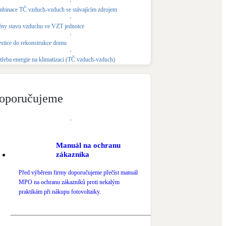
binace TČ vzduch-vzduch se stávajícím zdrojem
Novostavby
ny stavu vzduchu ve VZT jednotce
estice do rekonstrukce domu
Kamna / krby
Doplňkové zdroje vytápění
třeba energie na klimatizaci (TČ vzduch-vzduch)
NEW
Zelená střecha
Vegetační střechy
oporučujeme
Manuál na ochranu
zákazníka
Před výběrem firmy doporučujeme přečíst manuál
MPO na ochranu zákazníků proti nekalým
praktikám při nákupu fotovoltaiky.