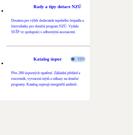
Rady a tipy dotace NZÚ
Desatera pro výběr dodavatele tepelného čerpadla a
fotovoltaiky pro dotační program NZÚ. Vydalo
SFŽP ve spolupráci s odbornými asociacemi.
Katalog úspor
EDU
Přes 200 úsporných opatření. Základní přehled a
rozcestník, vyvracení mýtů a odkazy na dotační
programy. Katalog sepisují energetičtí auditoři.