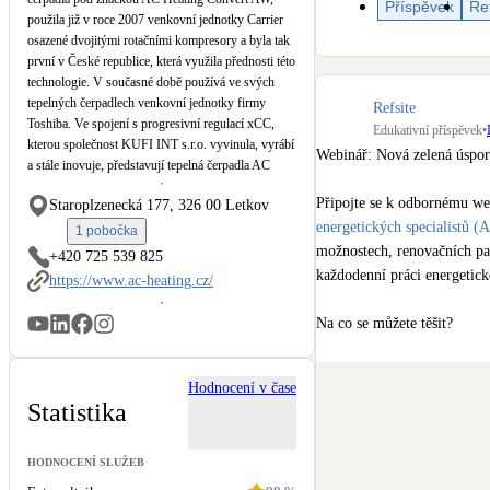
Příspěvek
Re
Kotle
použila již v roce 2007 venkovní jednotky Carrier
Hlavní zdroje vytápění
osazené dvojitými rotačními kompresory a byla tak
první v České republice, která využila přednosti této
technologie. V současné době používá ve svých
Stínicí technika
tepelných čerpadlech venkovní jednotky firmy
Refsite
Žaluzie, markýzy, pergoly
Toshiba. Ve spojení s progresivní regulací xCC,
Edukativní příspěvek
•
kterou společnost KUFI INT s.r.o. vyvinula, vyrábí
Webinář: Nová zelená úspor
a stále inovuje, představují tepelná čerpadla AC
LED osvětlení
Heating Convert AW špičku mezi tepelnými
Připojte se k odbornému we
Vnitřní i venkovní
Staroplzenecká 177, 326 00 Letkov
čerpadly vzduch-voda.
energetických specialistů (
1 pobočka
možnostech, renovačních pas
+420 725 539 825
NEW
Větrné elektrárny
každodenní práci energetick
https://www.ac-heating.cz/
Malé i velké turbíny
Na co se můžete těšit?

✅ Novinky v programu Nov
Hodnocení v čase
✅ Dotace na renovační pasy 
Statistika
✅ Praktické zkušenosti z prv
✅ Výpočetní nástroj pro NZ
HODNOCENÍ SLUŽEB
✅ Dopady dotačních změn na 