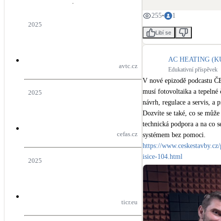
255
•
1
2025
Registrace

Libí se
https://www.asociacees.cz/ev
AC HEATING (KU
avtc.cz
Edukativní příspěvek
Nenechte si ujít příležitost
V nové epizodě podcastu ČE
budou v roce 2026 rozhodova
musí fotovoltaika a tepelné 
2025
návrh, regulace a servis, a 
#AES
#AVTČ
#Refsite
#N
Dozvíte se také, co se může 
technická podpora a na co s
cefas.cz
https://www.ceskestavby.cz/
isice-104.html
2025
ticr.eu