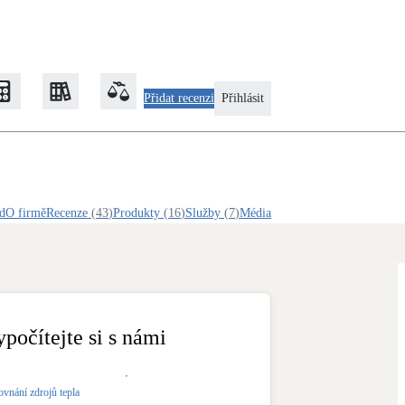
Přidat recenzi
Přihlásit
EXPERT
Zateplení
d
O firmě
Recenze
(
43
)
Produkty
(
16
)
Služby
(
7
)
Média
Obálka budovy
Klimatizace
Tepelná čerpadla na chlazení
ypočítejte si s námi
Rekonstrukce
ovnání zdrojů tepla