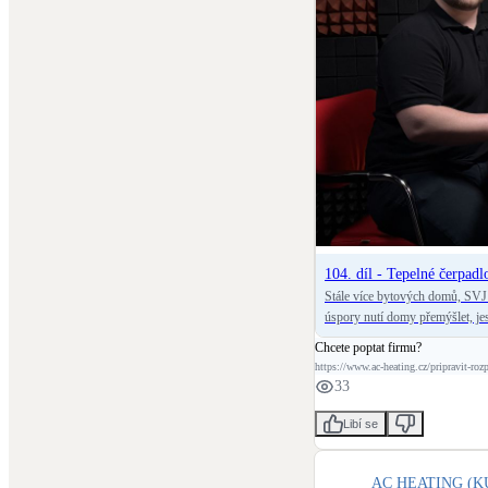
tml
104. díl - Tepelné čerpad
Stále více bytových domů, SVJ a 
úspory nutí domy přemýšlet, jest
nové epizodě podcastu ČESKÉS
Chcete poptat firmu?
tepelné čerpadlo smysl i u star
https://www.ac-heating.cz/pripravit-roz
čeho se členové SVJ a obyvatelé domů obvykle nejvíc obáva
33
hlučností, jestli tepelné čerpa
slibů. Řeč bude také o dotacích
Libí se
pouze odebírá teplo jako službu. Pokud ve vašem domě přemýšlíte o změně vytápění, tahle epizoda vám pomůže 
pochopit možnosti, rizika i otáz
AC HEATING (KU