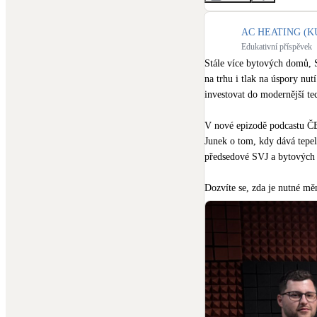
AC HEATING (KU
Edukativní příspěvek
Stále více bytových domů, SV
na trhu i tlak na úspory nutí
investovat do modernější tec
V nové epizodě podcastu ČE
Junek o tom, kdy dává tepeln
předsedové SVJ a bytových d
Dozvíte se, zda je nutné měni
dům i ve větších mrazech a 
délce přípravy projektu a o
teplo jako službu.

Pokud ve vašem domě přemýš
možnosti, rizika i otázky, kt
https://www.ceskestavby.cz