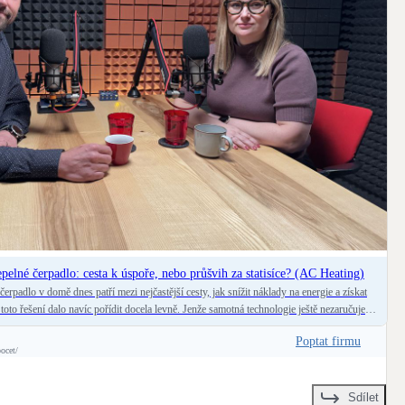
tepelné čerpadlo: cesta k úspoře, nebo průšvih za statisíce? (AC Heating)
 čerpadlo v domě dnes patří mezi nejčastější cesty, jak snížit náklady na energie a získat
 toto řešení dalo navíc pořídit docela levně. Jenže samotná technologie ještě nezaručuje
ÉSTAVBY.cz si povídáme s Jirkou
Poptat firmu
tom, proč musí fotovoltaika a tepelné čerpadlo fungovat jako jeden sladěný systém,
pocet/
ulace a servis, a proč by zákazník neměl vybírat jen podle nejnižší ceny. Dozvíte se
vatel po instalaci zmizí, proč je důležitá dlouhodobá technická podpora a na co se ptát
abyste později nezůstali s nefunkčním systémem bez pomoci.&nbsp;
Sdílet