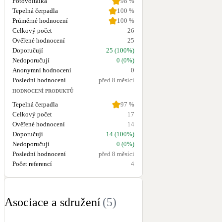
Fotovoltaika
98
%
✅ Prostor pro dotazy a disku
Tepelná čerpadla
100
%
Průměrné hodnocení
100
%
Pro koho je webinář určen?

Celkový počet
26
◾ Energetické specialisty

Ověřené hodnocení
25
◾ Energetické poradce

Doporučují
25 (100%)
◾ Projektanty a projektové 
Nedoporučují
0 (0%)
◾ Dodavatele úsporných opat
Anonymní hodnocení
0
◾ Zástupce obcí a veřejné sp
Poslední hodnocení
před 8 měsíci
◾ Všechny, kteří chtějí mít
HODNOCENÍ PRODUKTŮ
Tepelná čerpadla
97
%
Lektoři

Celkový počet
17
Webinářem vás provedou zkuše
Ověřené hodnocení
14
praktickém využití renovačn
Doporučují
14 (100%)
◾ Michal Čejka z 
Centrum 
Nedoporučují
0 (0%)
◾ Eva Neudertová z 
Asociac
Poslední hodnocení
před 8 měsíci
Počet referencí
4
◾ Petr Kotek 

◾ Miroslav Páv z 
alpha inno
◾ Vladimír Macháček z 
Dai
◾ Jiří Polívka z 
AC HEATIN
Asociace a sdružení
(
5
)
◾ David Liška z 
Master Th
◾  Pavel Cihelka z 
Geosan