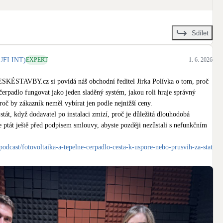
Sdílet
ents/detail/101
FI INT)
EXPERT
1. 6. 2026
 získat aktuální informace, praktické návody a odpovědi na otázky, které 
SKÉSTAVBY.cz si povídá náš obchodní ředitel Jirka Polívka o tom, proč 
t o úspěchu vašich projektů. 🚀

čerpadlo fungovat jako jeden sladěný systém, jakou roli hraje správný 
proč by zákazník neměl vybírat jen podle nejnižší ceny.

ZÚ
#dotace
#NovaZelenaUsporam
#renovacnipasy
stát, když dodavatel po instalaci zmizí, proč je důležitá dlouhodobá 
e ptát ještě před podpisem smlouvy, abyste později nezůstali s nefunkčním 
podcast/fotovoltaika-a-tepelne-cerpadlo-cesta-k-uspore-nebo-prusvih-za-stat