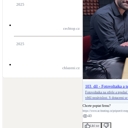
2025
cechtop.cz
2025
chlazeni.cz
103. díl - Fotovoltaika a 
Fotovoltaika na střeše a tepelné
větší nezávislost. S dotacemi se
úsporu v budoucnu ani bezstarostný provoz. V nové epizodě podcastu ČESK
Chcete poptat firmu?
Polívkou z firmy AC Heating o 
https://www.ac-heating.cz/pripravit-roz
jakou roli hraje správný návrh, reg
40
také, co se může stát, když doda
ještě před podpisem smlouvy, 
Libí se