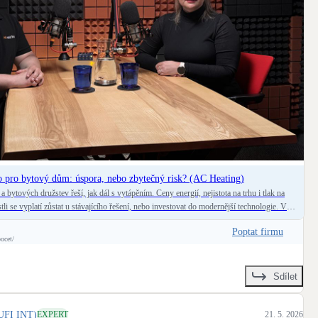
lo pro bytový dům: úspora, nebo zbytečný risk? (AC Heating)
bytových družstev řeší, jak dál s vytápěním. Ceny energií, nejistota na trhu i tlak na
li se vyplatí zůstat u stávajícího řešení, nebo investovat do modernější technologie. V
TAVBY.cz si povídáme s Karlem Junkem ze společnosti AC Heating o tom, kdy dává
Poptat firmu
šího bytového domu, jaké otázky nejčastěji řeší předsedové SVJ a bytových družstev a
pocet/
jí. Dozvíte se, zda je nutné měnit radiátory, jak je to s
dlo zvládne vytápět dům i ve větších mrazech a jaké úspory lze čekat bez marketingových
, délce přípravy projektu a o modelu dodávky tepla, kdy dům technologii nevlastní, ale
Sdílet
lépe
ky, které je dobré řešit ještě před rozhodnutím.&nbsp;
FI INT)
EXPERT
21. 5. 2026