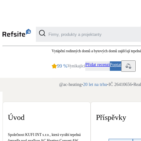
AC HEATING (KUFI INT)
Vytápění rodinných domů a bytových domů zajišťují tepeln
Kategorie
Přidat recenzi
Poptat
99
%
Vynikající
Fotovoltaika
Solární ohřev vody
@
ac-heating
•
20 let na trhu
•
IČ 26410656
•
Real
Dotační, energetické služby
Úvod
Příspěvky
Větrání s rekuperací
Teplovzdušné vytápění
Společnost KUFI INT s.r.o., která vyrábí tepelná
čerpadla pod značkou AC Heating Convert AW,