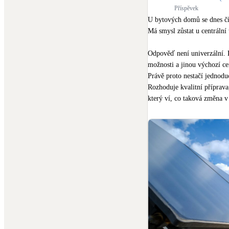
Příspěvek
U bytových domů se dnes čím 
Má smysl zůstat u centrální 
Odpověď není univerzální. 
možnosti a jinou výchozí cen
Právě proto nestačí jednoduch
Rozhoduje kvalitní příprava
který ví, co taková změna v 
V AC Heating se s bytovým
dávalo smysl technicky, eko
nejsou jen samotné technolo
čerpadel pro bytové domy stá
Tepelné čerpadlo není zázra
Ale při správném návrhu, p
nižším nákladům, větší kontr
Téma dobře shrnuje nový člán