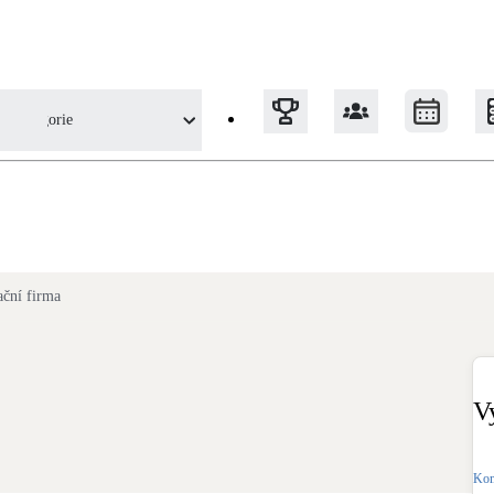
Kategorie
Tepelná čerpadla
Klimatizace pro vytápění
ační firma
Solární termický systém
Na přípravu teplé vody i přitápění
V
Okna / dveře
Balkonové sestavy
Kom