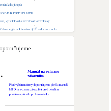
ovnání zdrojů tepla
Novostavby
estice do rekonstrukce domu
oba, využitelnost a návratnost fotovoltaiky
Kamna / krby
Doplňkové zdroje vytápění
třeba energie na klimatizaci (TČ vzduch-vzduch)
NEW
Zelená střecha
Vegetační střechy
oporučujeme
Manuál na ochranu
zákazníka
Před výběrem firmy doporučujeme přečíst manuál
MPO na ochranu zákazníků proti nekalým
praktikám při nákupu fotovoltaiky.