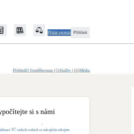
Přidat recenzi
Přihlásit
Zateplení
Přehled
O firmě
Recenze
(
5
)
Služby
(
16
)
Média
Obálka budovy
Klimatizace
Tepelná čerpadla na chlazení
ypočítejte si s námi
Rekonstrukce
binace TČ vzduch-vzduch se stávajícím zdrojem