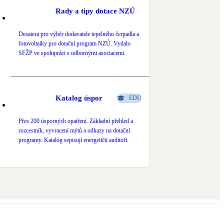
Rady a tipy dotace NZÚ
Desatera pro výběr dodavatele tepelného čerpadla a
fotovoltaiky pro dotační program NZÚ. Vydalo
SFŽP ve spolupráci s odbornými asociacemi.
Katalog úspor
EDU
Přes 200 úsporných opatření. Základní přehled a
rozcestník, vyvracení mýtů a odkazy na dotační
programy. Katalog sepisují energetičtí auditoři.