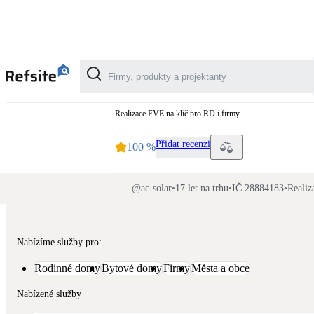
AC SOLAR
Realizace FVE na klíč pro RD i firmy.
Kategorie
Přidat recenzi
100
%
Fotovoltaika
Solární ohřev vody
@
ac-solar
•
17 let na trhu
•
IČ 28884183
•
Realiz
Dotační, energetické služby
Nabízíme služby pro:
Větrání s rekuperací
Rodinné domy
Bytové domy
Firmy
Města a obce
Teplovzdušné vytápění
Nabízené služby