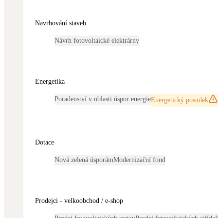
Kotle
Hlavní zdroje vytápění
Navrhování staveb
Návrh fotovoltaické elektrárny
Stínicí technika
Žaluzie, markýzy, pergoly
LED osvětlení
Energetika
Vnitřní i venkovní
Poradenství v oblasti úspor energie
Energetický posudek
NEW
Větrné elektrárny
Malé i velké turbíny
Dotace
Nová zelená úsporám
Modernizační fond
Prodejci - velkoobchod / e-shop