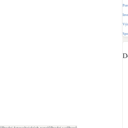
Bateriové úložiště
Por
Pouze velké BESS
Inv
Výr
Rekuperace tepla odpadní vody
Šedá i černá odpadní voda
Spo
Retence deštové vody
Akumulace dešťovky
D