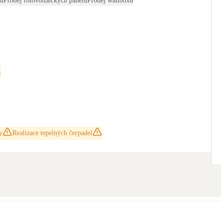
čů
Prodej fotovoltaických panelů
Prodej wallboxů
y
Realizace tepelných čerpadel