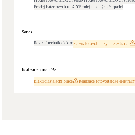
Prodej fotovoltaických sestav
Prodej fotovoltaických střída
Prodej bateriových uložišť
Prodej tepelných čerpadel
Servis
Revizní technik elektro
Servis fotovoltaických elektráren
Realizace a montáže
Elektroinstalační práce
Realizace fotovoltaické elektrárn