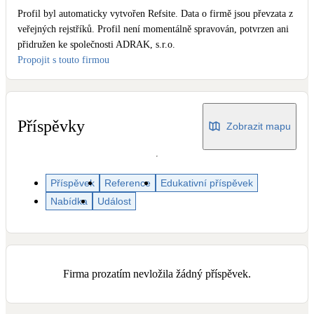
Dotační, energetické služby
Profil byl automaticky vytvořen Refsite. Data o firmě jsou převzata z
veřejných rejstříků. Profil není momentálně spravován, potvrzen ani
přidružen ke společnosti ADRAK, s.r.o.
Solární termický systém
Propojit s touto firmou
Na přípravu teplé vody i přitápění
Klimatizace
Tepelná čerpadla na chlazení
Příspěvky
Zobrazit mapu
Větrání s rekuperací
Teplovzdušné vytápění
Příspěvek
Reference
Edukativní příspěvek
Nabídka
Událost
Okna / dveře
Balkonové sestavy
Firma prozatím nevložila žádný příspěvek.
Rekonstrukce