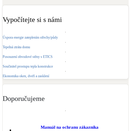
Kotle
Hlavní zdroje vytápění
Vypočítejte si s námi
Bateriové úložiště
Pouze velké BESS
Úspora energie zateplením střechy/půdy
Tepelná ztráta domu
Novostavby
Posouzení obvodové stěny s ETICS
Součinitel prostupu tepla konstrukce
Stínicí technika
Ekonomika oken, dveří a zasklení
Žaluzie, markýzy, pergoly
Rekuperace tepla odpadní vody
Doporučujeme
Šedá i černá odpadní voda
Kamna / krby
Doplňkové zdroje vytápění
Manuál na ochranu zákazníka