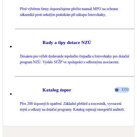
Před výběrem firmy doporučujeme přečíst manuál MPO na ochranu
LED osvětlení
zákazníků proti nekalým praktikám při nákupu fotovoltaiky.
Vnitřní i venkovní
Retence deštové vody
Akumulace dešťovky
Rady a tipy dotace NZÚ
Desatera pro výběr dodavatele tepelného čerpadla a fotovoltaiky pro dotační
NEW
Zelená střecha
program NZÚ. Vydalo SFŽP ve spolupráci s odbornými asociacemi.
Vegetační střechy
NEW
Větrné elektrárny
Malé i velké turbíny
Katalog úspor
EDU
Přes 200 úsporných opatření. Základní přehled a rozcestník, vyvracení
mýtů a odkazy na dotační programy. Katalog sepisují energetičtí auditoři.