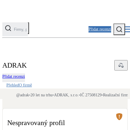
Přidat recenzi
Kategorie
Fotovoltaika
ADRAK
Solární ohřev vody
Přidat recenzi
Tepelná čerpadla
Přehled
O firmě
Klimatizace pro vytápění
@
adrak
•
20 let na trhu
•
ADRAK, s.r.o.
•
IČ 27508129
•
Realizační firma
Zateplení
Obálka budovy
Nespravovaný profil