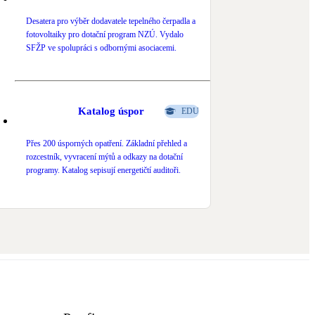
Desatera pro výběr dodavatele tepelného čerpadla a
fotovoltaiky pro dotační program NZÚ. Vydalo
SFŽP ve spolupráci s odbornými asociacemi.
Katalog úspor
EDU
Přes 200 úsporných opatření. Základní přehled a
rozcestník, vyvracení mýtů a odkazy na dotační
programy. Katalog sepisují energetičtí auditoři.