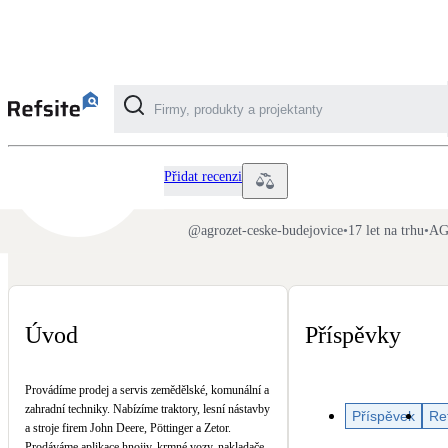
AGROZET České Budějovic
Kategorie
Přidat recenzi
Fotovoltaika
@
agrozet-ceske-budejovice
•
17 let na trhu
•
AG
Solární ohřev vody
Dotační, energetické služby
Úvod
Příspěvky
Větrání s rekuperací
Provádíme prodej a servis zemědělské, komunální a
Teplovzdušné vytápění
zahradní techniky. Nabízíme traktory, lesní nástavby
Příspěvek
Re
a stroje firem John Deere, Pöttinger a Zetor.
Prodáváme aplikace hnojiv, krmné vozy, nakladače,