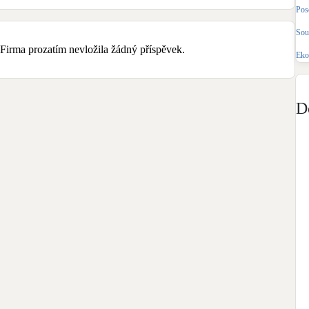
Bateriové úložiště
Pos
Pouze velké BESS
Sou
Firma prozatím nevložila žádný příspěvek.
Eko
Rekuperace tepla odpadní vody
Šedá i černá odpadní voda
D
Retence deštové vody
Akumulace dešťovky