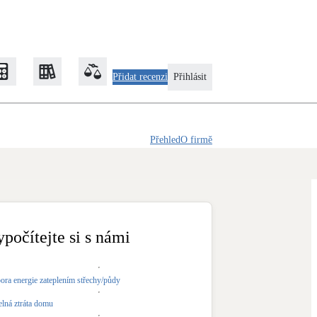
Přidat recenzi
Přihlásit
Přehled
O firmě
Zateplení
Obálka budovy
Klimatizace
Tepelná čerpadla na chlazení
ypočítejte si s námi
Rekonstrukce
ora energie zateplením střechy/půdy
elná ztráta domu