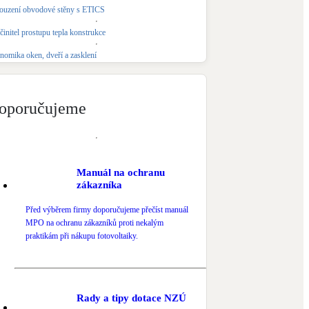
ouzení obvodové stěny s ETICS
Novostavby
činitel prostupu tepla konstrukce
nomika oken, dveří a zasklení
Kamna / krby
Doplňkové zdroje vytápění
oporučujeme
NEW
Zelená střecha
Vegetační střechy
Manuál na ochranu
zákazníka
Před výběrem firmy doporučujeme přečíst manuál
MPO na ochranu zákazníků proti nekalým
praktikám při nákupu fotovoltaiky.
Rady a tipy dotace NZÚ