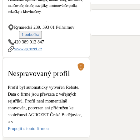
Kotle
mulčovače, drtiče, navijáky, motorová čerpadla,
Hlavní zdroje vytápění
sekačky a křovinořezy.
Rynárecká 239, 393 01 Pelhřimov
Stínicí technika
Žaluzie, markýzy, pergoly
1 pobočka
420 389 012 847
www.agrozet.cz
LED osvětlení
Vnitřní i venkovní
Nespravovaný profil
NEW
Větrné elektrárny
Malé i velké turbíny
Profil byl automaticky vytvořen Refsite.
Data o firmě jsou převzata z veřejných
rejstříků. Profil není momentálně
spravován, potvrzen ani přidružen ke
společnosti AGROZET České Budějovice,
a.s.
Propojit s touto firmou