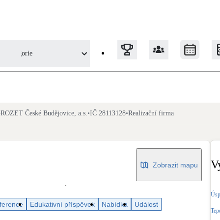
Kategorie
e
Tepelná čerpadla
ROZET České Budějovice, a.s.
•
IČ 28113128
•
Realizační firma
Klimatizace pro vytápění
Solární termický systém
Na přípravu teplé vody i přitápění
V
Zobrazit mapu
Okna / dveře
Úsp
Balkonové sestavy
ference
Edukativní příspěvek
Nabídka
Událost
Tep