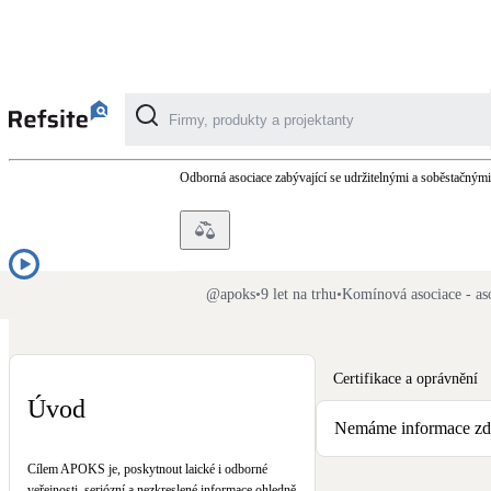
Komínová asociace - asociac
Odborná asociace zabývající se udržitelnými a soběstačným
Kategorie
Fotovoltaika
Solární ohřev vody
@
apoks
•
9 let na trhu
•
Komínová asociace - aso
Dotační, energetické služby
Certifikace a oprávnění
Úvod
Větrání s rekuperací
Nemáme informace zda-
Teplovzdušné vytápění
Cílem APOKS je, poskytnout laické i odborné
veřejnosti, seriózní a nezkreslené informace ohledně