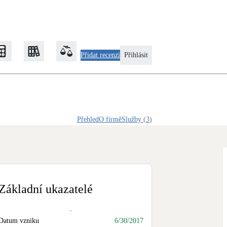
Přidat recenzi
Přihlásit
KS)
Zateplení
Přehled
O firmě
Služby
(
3
)
Obálka budovy
Klimatizace
Tepelná čerpadla na chlazení
Základní ukazatelé
Rekonstrukce
Datum vzniku
6/30/2017