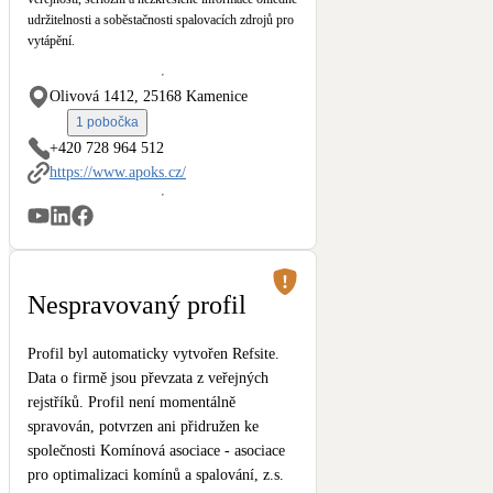
Kotle
udržitelnosti a soběstačnosti spalovacích zdrojů pro
Hlavní zdroje vytápění
vytápění.
Olivová 1412, 25168 Kamenice
Stínicí technika
Žaluzie, markýzy, pergoly
1 pobočka
+420 728 964 512
https://www.apoks.cz/
LED osvětlení
Vnitřní i venkovní
NEW
Větrné elektrárny
Malé i velké turbíny
Nespravovaný profil
Profil byl automaticky vytvořen Refsite.
Data o firmě jsou převzata z veřejných
rejstříků. Profil není momentálně
spravován, potvrzen ani přidružen ke
společnosti Komínová asociace - asociace
pro optimalizaci komínů a spalování, z.s.