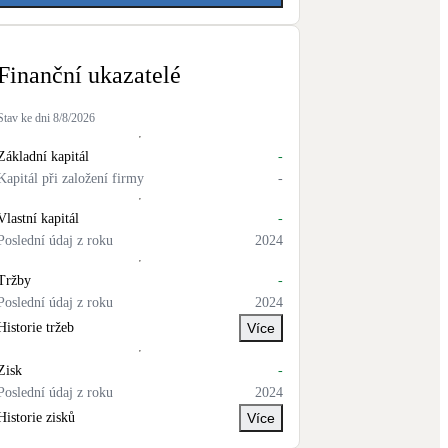
Finanční ukazatelé
Stav ke dni
8/8/2026
Základní kapitál
-
Kapitál při založení firmy
-
Vlastní kapitál
-
Poslední údaj z roku
2024
Tržby
-
Poslední údaj z roku
2024
Historie tržeb
Více
Zisk
-
Poslední údaj z roku
2024
Historie zisků
Více