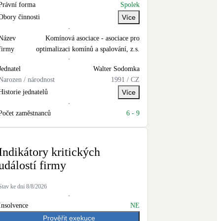
Právní forma
Spolek
Novostavby
Obory činnosti
Více
Název
Komínová asociace - asociace pro
Kamna / krby
firmy
optimalizaci komínů a spalování, z.s.
Doplňkové zdroje vytápění
Jednatel
Walter
Sodomka
Narozen / národnost
1991
/
CZ
NEW
Zelená střecha
Historie jednatelů
Více
Vegetační střechy
Počet zaměstnanců
6
-
9
Indikátory kritických
událostí firmy
Stav ke dni
8/8/2026
Insolvence
NE
Prověřit exekuce