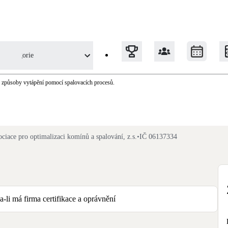
Kategorie
e pro optimalizaci komínů a spalování (APO
i způsoby vytápění pomocí spalovacích procesů.
Tepelná čerpadla
Klimatizace pro vytápění
ciace pro optimalizaci komínů a spalování, z.s.
•
IČ 06137334
Solární termický systém
Na přípravu teplé vody i přitápění
Okna / dveře
li má firma certifikace a oprávnění
Balkonové sestavy