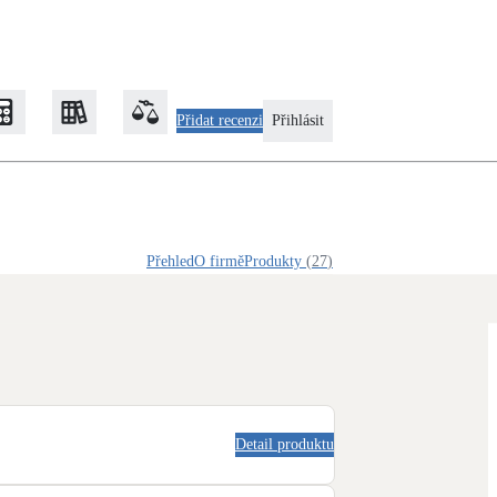
Přidat recenzi
Přihlásit
Zateplení
Přehled
O firmě
Produkty
(
27
)
Obálka budovy
Klimatizace
Tepelná čerpadla na chlazení
Rekonstrukce
Detail produktu