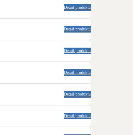
Novostavby
Detail produktu
Kamna / krby
Detail produktu
Doplňkové zdroje vytápění
NEW
Zelená střecha
Detail produktu
Vegetační střechy
Detail produktu
Detail produktu
Detail produktu