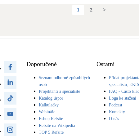
1
2
>
Doporučené
Ostatní
Seznam odborně způsobilých
Přidat projektant
osob
specialistu, EKI
Projektanti a specialisté
FAQ - Často kla
Katalog úspor
Loga ke stažení
Kalkulačky
Podcast
Webináře
Kontakty
Eshop Refsite
O nás
Refsite na Wikipedia
TOP 5 Refsite