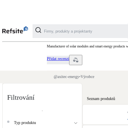
AXITEC
Manufacturer of solar modules and smart energy products wi
Kategorie
Přidat recenzi
Fotovoltaika
Solární ohřev vody
@
axitec-energy
•
Výrobce
Dotační, energetické služby
Filtrování
Seznam produktů
Větrání s rekuperací
Teplovzdušné vytápění
Typ produktu