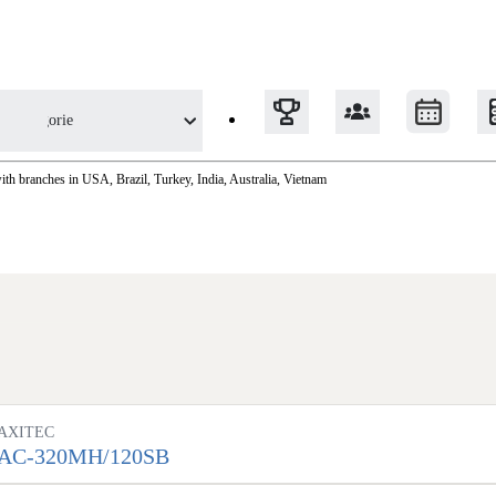
Kategorie
th branches in USA, Brazil, Turkey, India, Australia, Vietnam
Tepelná čerpadla
Klimatizace pro vytápění
Solární termický systém
Na přípravu teplé vody i přitápění
Okna / dveře
AXITEC
Balkonové sestavy
AC-320MH/120SB