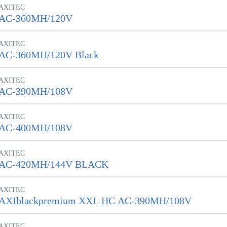
Bateriové úložiště
AXITEC
Pouze velké BESS
AC-360MH/120V
AXITEC
Rekuperace tepla odpadní vody
AC-360MH/120V Black
Šedá i černá odpadní voda
AXITEC
Retence deštové vody
AC-390MH/108V
Akumulace dešťovky
AXITEC
AC-400MH/108V
AXITEC
AC-420MH/144V BLACK
AXITEC
AXIblackpremium XXL HC AC-390MH/108V
AXITEC