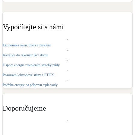
Kotle
Hlavní zdroje vytápění
Vypočítejte si s námi
Bateriové úložiště
Pouze velké BESS
Ekonomika oken, dveří a zasklení
Novostavby
Investice do rekonstrukce domu
Úspora energie zateplením střechy/půdy
Stínicí technika
Posouzení obvodové stěny s ETICS
Žaluzie, markýzy, pergoly
Potřeba energie na přípravu teplé vody
Rekuperace tepla odpadní vody
Šedá i černá odpadní voda
Doporučujeme
Kamna / krby
Doplňkové zdroje vytápění