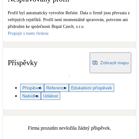
Dotační, energetické služby
Profil byl automaticky vytvořen Refsite. Data o firmě jsou převzata z
veřejných rejstříků. Profil není momentálně spravován, potvrzen ani
Solární termický systém
přidružen ke společnosti Bopal Czech, s.r.o.
Na přípravu teplé vody i přitápění
Propojit s touto firmou
Klimatizace
Tepelná čerpadla na chlazení
Příspěvky
Zobrazit mapu
Větrání s rekuperací
Teplovzdušné vytápění
Příspěvek
Reference
Edukativní příspěvek
Okna / dveře
Nabídka
Událost
Balkonové sestavy
Rekonstrukce
Firma prozatím nevložila žádný příspěvek.