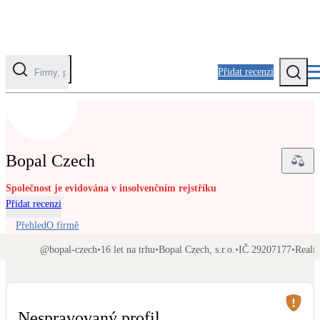
Přidat recenzi
Kategorie
Fotovoltaika
Bopal Czech
Solární ohřev vody
Společnost je evidována v insolvenčním rejstříku
Přidat recenzi
Tepelná čerpadla
Klimatizace pro vytápění
Přehled
O firmě
@
bopal-czech
•
16 let na trhu
•
Bopal Czech, s.r.o.
•
IČ 29207177
•
Realiz
Zateplení
Obálka budovy
Nespravovaný profil