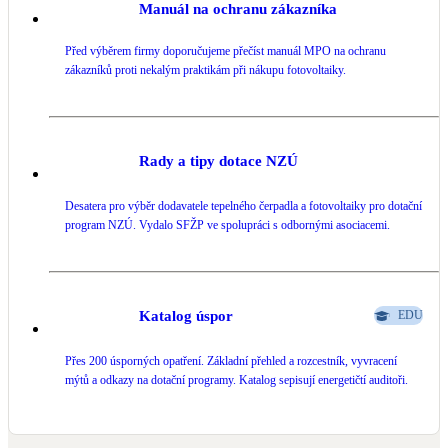
Manuál na ochranu zákazníka
LED osvětlení
Před výběrem firmy doporučujeme přečíst manuál MPO na ochranu
Vnitřní i venkovní
zákazníků proti nekalým praktikám při nákupu fotovoltaiky.
Retence deštové vody
Akumulace dešťovky
Rady a tipy dotace NZÚ
NEW
Zelená střecha
Desatera pro výběr dodavatele tepelného čerpadla a fotovoltaiky pro dotační
Vegetační střechy
program NZÚ. Vydalo SFŽP ve spolupráci s odbornými asociacemi.
NEW
Větrné elektrárny
Malé i velké turbíny
Katalog úspor
EDU
Přes 200 úsporných opatření. Základní přehled a rozcestník, vyvracení
mýtů a odkazy na dotační programy. Katalog sepisují energetičtí auditoři.