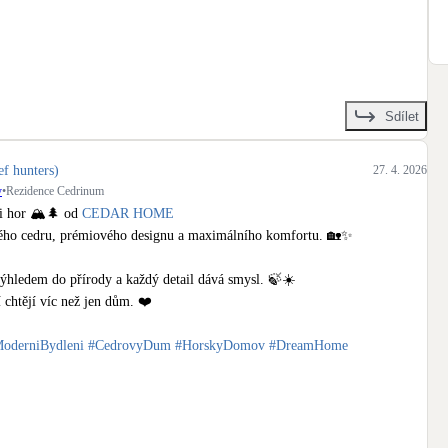
+
4
Sdílet
ef hunters)
27. 4. 2026
y
•
Rezidence Cedrinum
 hor 🏔️🌲 od 
CEDAR HOME
ého cedru, prémiového designu a maximálního komfortu. 🏡✨

výhledem do přírody a každý detail dává smysl. 🍃☀️

 chtějí víc než jen dům. ❤️

oderniBydleni
#CedrovyDum
#HorskyDomov
#DreamHome