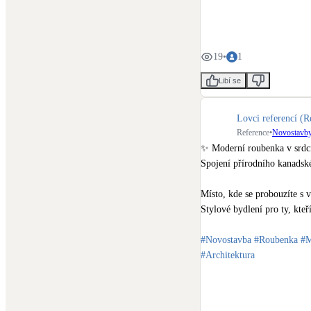
19
•
1
Libí se
Lovci referencí (R
Reference
•
Novostavb
✨ Moderní roubenka v srdci
Spojení přírodního kanadsk
Místo, kde se probouzíte s 
Stylové bydlení pro ty, kteří
#Novostavba
#Roubenka
#M
#Architektura