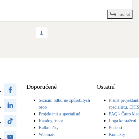
ce: 
Loxone
Sdílet
eni.cz/clanek/novy-horsky-resort-v-krkonosich-nabidne-luxusni-bydleni-po-
ek/?fbclid=IwY2xjawHpwwpleHRuA2FlbQIxMAABHfbOR0sVae0-YawHD0um
OrdQGrfZe1V_3ti3TA_aem_4_ixSMZie8QCoO7FJcmk3Q
1
aroku.cz/printDetail.do?Dispatch=ShowDetail&siid=2629
ube.com/watch?v=TbzWZKELAgU
vostavba
#KRNAP
#modernidomy
#hotel
Doporučené
Ostatní
Seznam odborně způsobilých
Přidat projektant
osob
specialistu, EKI
Projektanti a specialisté
FAQ - Často kla
Katalog úspor
Loga ke stažení
Kalkulačky
Podcast
Webináře
Kontakty