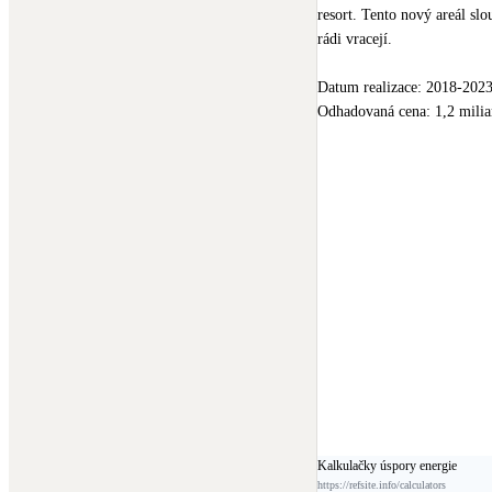
resort. Tento nový areál slo
rádi vracejí.

Datum realizace: 2018-2023
Odhadovaná cena: 1,2 milia
Autor: 
@Aleš
 Žalský

Investor: 
@Crecson
Projektový manažer: 
@Ada
Dodavatel: 
VCES Divize 
Zahradní architekt: 
@Micha
Fotovoltaická elektrárna, el
Vytápění: 
HEATFLOW CZ
Okna, rolety, žaluzie: 
OKN
Dveře, vrata: 
SAPELI Gro
Obklady, dlažby, sanita: 
@p
Podlahy a stěny: 
@quick-st
Osvětlení: 
@eglo
Dřevěné prvky: 
CEDAR H
Stavební materiál: 
HELUZ
Kalkulačky úspory energie
Bazén, sauny: 
@Albixon
@
https://refsite.info/calculators