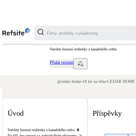
CEDAR HOME
Stavíme luxusní roubenky z kanadského cedru.
Kategorie
Přidat recenzi
Fotovoltaika
Solární ohřev vody
@
cedar-home
•
18 let na trhu
•
CEDAR HOME s.
Dotační, energetické služby
Úvod
Příspěvky
Větrání s rekuperací
Teplovzdušné vytápění
Stavíme luxusní roubenky z kanadského cedru. 🌲
Na klíč, bez starostí a s individuálním přístupem. 🤝