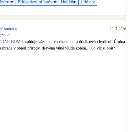
ference
Edukativní příspěvek
Nabídka
Událost
Bateriové úložiště
Pouze velké BESS
Rekuperace tepla odpadní vody
ef hunters)
20. 5. 2026
Šedá i černá odpadní voda
y
•
Votice
EDAR HOME
  splňuje všechno, co chcete od pohádkového bydlení. Útulná 
zahrada v objetí přírody, dřevěná vůně všude kolem... Co víc si přát?

Retence deštové vody
Akumulace dešťovky