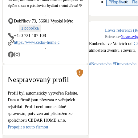
Příspěvek
Re
Kotle
Splňte si sen o prémiovém bydlení s vůní dřeva! 💚
Hlavní zdroje vytápění
Dobříkov 73, 56601 Vysoké Mýto
Stínicí technika
1 pobočka
Lovci referencí (R
Žaluzie, markýzy, pergoly
+420 721 107 108
Reference
•
Novostavb
https://www.cedar-home.c
Roubenka ve Voticích od 
C
atmosféra zvenku i zevnitř, 
LED osvětlení
Vnitřní i venkovní
#Novostavba
#Drevostavba
NEW
Větrné elektrárny
Nespravovaný profil
Malé i velké turbíny
Profil byl automaticky vytvořen Refsite.
Data o firmě jsou převzata z veřejných
rejstříků. Profil není momentálně
spravován, potvrzen ani přidružen ke
společnosti CEDAR HOME s.r.o.
Propojit s touto firmou