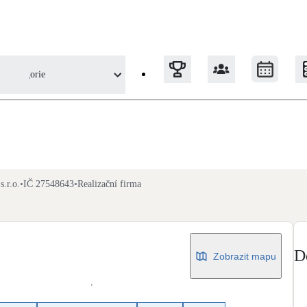
Kategorie
Tepelná čerpadla
Klimatizace pro vytápění
r.o.
•
IČ 27548643
•
Realizační firma
Solární termický systém
Na přípravu teplé vody i přitápění
D
Zobrazit mapu
Okna / dveře
Balkonové sestavy