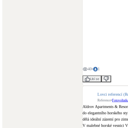
40
•
1
Libí se
Lovci referencí (R
Reference
•
Fotovoltaik
Aldrov Apartments & Resort
do elegantního horského sty
dělá ideální zázemí pro zimn
V malebné horské vesnici Ví