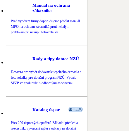
Manuál na ochranu
Novostavby
zákazníka
Před výběrem firmy doporučujeme přečíst manuál
Kamna / krby
MPO na ochranu zákazníků proti nekalým
Doplňkové zdroje vytápění
praktikám při nákupu fotovoltaiky.
NEW
Zelená střecha
Vegetační střechy
Rady a tipy dotace NZÚ
Desatera pro výběr dodavatele tepelného čerpadla a
fotovoltaiky pro dotační program NZÚ. Vydalo
SFŽP ve spolupráci s odbornými asociacemi.
Katalog úspor
EDU
Přes 200 úsporných opatření. Základní přehled a
rozcestník, vyvracení mýtů a odkazy na dotační