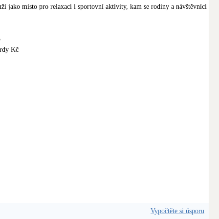
uží jako místo pro relaxaci i sportovní aktivity, kam se rodiny a návštěvníci 


rdy Kč

m
 kořený

PREFA
l
 Kuřík

ektromobilita: 
S-Power Energies
 , 
PREsolidsun, s.r.o.
@Krel
 Central

ECH REPUBLIC
Karma
 , 
INFRA HEAT
A.EU
 , 
SOMFY
 , 
ISOTRA PRO
@neva
@plas
up
  , 
LOMAX & Co s.r.o.
roceram
@rako
@sanesi
ep
@florim
OME
NEMA
@pofix
Foukaná izolace - IZOPOL
saunujeme
@pooltechnika
Vypočtěte si úsporu