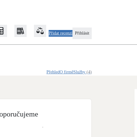
Přidat recenzi
Přihlásit
Zateplení
Přehled
O firmě
Služby
(
4
)
Obálka budovy
Klimatizace
Tepelná čerpadla na chlazení
oporučujeme
Rekonstrukce