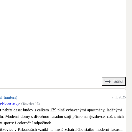
+
10
Sdílet
ef hunters)
7. 1. 2025
a
•
Novostavby
•
Vítkovice 445
 nabízí deset budov s celkem 139 plně vybavenými apartmány, laděnými 
lu. Moderní domy s dřevěnou fasádou stojí přímo na sjezdovce, což z nich 
í sporty i celoroční odpočinek.

tkovice v Krkonoších vznikl na místě zchátralého statku moderní luxusní 