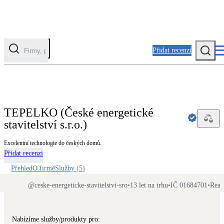
Přidat recenzi
Kategorie
Fotovoltaika
TEPELKO (České energetické
Solární ohřev vody
stavitelství s.r.o.)
Tepelná čerpadla
Excelentní technologie do českých domů.
Klimatizace pro vytápění
Přidat recenzi
Přehled
O firmě
Služby
(
5
)
Zateplení
@
ceske-energeticke-stavitelstvi-sro
•
13 let na trhu
•
IČ 01684701
•
Real
Obálka budovy
Nabízíme služby/produkty pro: