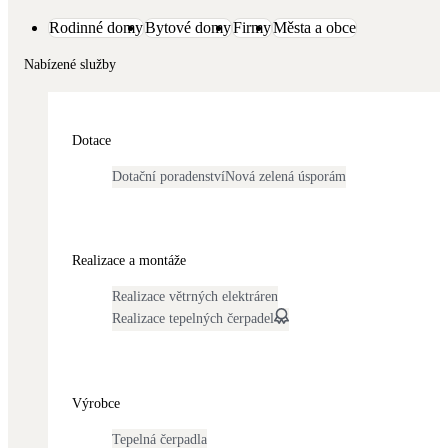
Dotační, energetické služby
Rodinné domy
Bytové domy
Firmy
Města a obce
Nabízené služby
Solární termický systém
Na přípravu teplé vody i přitápění
Dotace
Klimatizace
Tepelná čerpadla na chlazení
Dotační poradenství
Nová zelená úsporám
Větrání s rekuperací
Teplovzdušné vytápění
Realizace a montáže
Realizace větrných elektráren
Okna / dveře
Realizace tepelných čerpadel
Balkonové sestavy
Rekonstrukce
Výrobce
Tepelná čerpadla