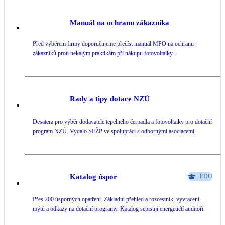
LED osvětlení
Manuál na ochranu zákazníka
Vnitřní i venkovní
Před výběrem firmy doporučujeme přečíst manuál MPO na ochranu
zákazníků proti nekalým praktikám při nákupu fotovoltaiky.
Retence deštové vody
Akumulace dešťovky
NEW
Zelená střecha
Rady a tipy dotace NZÚ
Vegetační střechy
Desatera pro výběr dodavatele tepelného čerpadla a fotovoltaiky pro dotační
program NZÚ. Vydalo SFŽP ve spolupráci s odbornými asociacemi.
NEW
Větrné elektrárny
Malé i velké turbíny
Katalog úspor
EDU
Přes 200 úsporných opatření. Základní přehled a rozcestník, vyvracení
mýtů a odkazy na dotační programy. Katalog sepisují energetičtí auditoři.