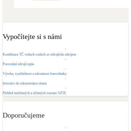
Kotle
Hlavní zdroje vytápění
Bateriové úložiště
Pouze velké BESS
Vypočítejte si s námi
Novostavby
Kombinace TČ vzduch-vzduch se stávajícím zdrojem
Porovnání zdrojů tepla
Stínicí technika
Výroba, využitelnost a návratnost fotovoltaiky
Žaluzie, markýzy, pergoly
Investice do rekonstrukce domu
Přehled neúčinných a účinných soustav SZTE
Rekuperace tepla odpadní vody
Šedá i černá odpadní voda
Doporučujeme
Kamna / krby
Doplňkové zdroje vytápění