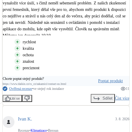
vynaložit více úsilí, s čímž neměl sebemenší problém. Z našich zkušeností 
první řemeslník, který dělal vše pro to, abychom měli produkt k dispozici 
co nejdříve a strávil u nás celý den až do večera, aby práci dodělal, což se 
jen tak nevidí. Následně nás seznámil s ovládáním i pomohl s instalací 
aplikace do mobilu, kde opět vše vysvětlil. Člověk na správném místě. 
Můžeme jen doporučit 10/10.
rychlost
kvalita
ochota
znalost
preciznost
Chcete poptat stejný produkt?
Poptat produkt
https://www.daikin.cz/cs_cz/zakaznici/contact-us.html
Ověřená recenze
•
ve stejný rok instalace
11
Číst více
Sdílet
Libí se
Ivan K.
3. 8. 2026
Recenze
•
Klimatizace
•
Beroun