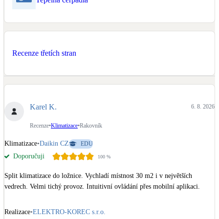
Kotle
Hlavní zdroje vytápění
Bateriové úložiště
Recenze třetích stran
Pouze velké BESS
Novostavby
Karel K.
6. 8. 2026
Stínicí technika
Recenze
•
Klimatizace
•
Rakovník
Žaluzie, markýzy, pergoly
Klimatizace
•
Daikin CZ
EDU
Doporučuji
100
%
Rekuperace tepla odpadní vody
Šedá i černá odpadní voda
Split klimatizace do ložnice. Vychladí místnost 30 m2 i v největších 
vedrech. Velmi tichý provoz. Intuitivní ovládání přes mobilní aplikaci.
Kamna / krby
Doplňkové zdroje vytápění
Realizace
•
ELEKTRO-KOREC s.r.o.