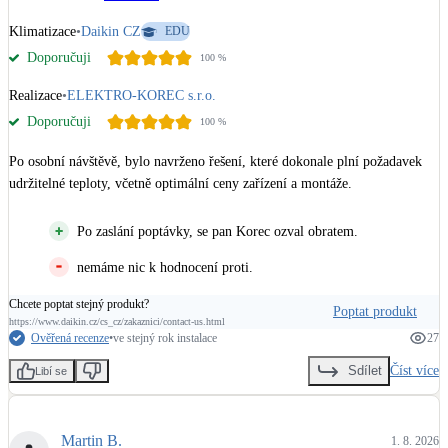
Klimatizace
•
Daikin CZ
EDU
Doporučuji
100
%
Realizace
•
ELEKTRO-KOREC s.r.o.
Doporučuji
100
%
Po osobní návštěvě, bylo navrženo řešení, které dokonale plní požadavek 
udržitelné teploty, včetně optimální ceny zařízení a montáže.
Po zaslání poptávky, se pan Korec ozval obratem.
nemáme nic k hodnocení proti.
Chcete poptat stejný produkt?
Poptat produkt
https://www.daikin.cz/cs_cz/zakaznici/contact-us.html
Ověřená recenze
•
ve stejný rok instalace
27
Číst více
Sdílet
Libí se
Martin B.
1. 8. 2026