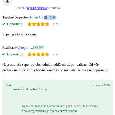
Recenze
•
Tepelná čerpadla
•
Pelhřimov
Tepelné čerpadlo
•
Daikin CZ
EDU
Doporučuji
100
%
Super jak kvalita i cena
Realizace
•
Vytopto.cz
EXPERT
Doporučuji
100
%
Naprosto vše super od obchodního oddělení až po realizaci.Od vše 
profesionální přístup a hlavně každý ví co má dělat za mě vše doporučuji
2. srpna 2026
Poznámka od realizační firmy
Děkujeme za kladné hodnocení naší práce. Moc si toho vážíme.
Spokojený zákazník je pro nás hlavní prioritou.