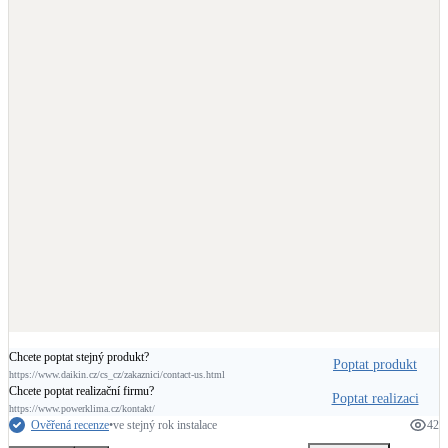
Chcete poptat stejný produkt?
Poptat produkt
https://www.daikin.cz/cs_cz/zakaznici/contact-us.html
Chcete poptat realizační firmu?
Poptat realizaci
https://www.powerklima.cz/kontakt/
Ověřená recenze
•
ve stejný rok instalace
42