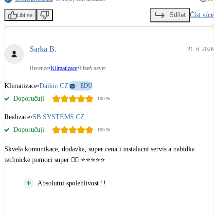
Číst více
Sdílet
Libí se
Sarka B.
21. 6. 2026
Recenze
•
Klimatizace
•
Plzeň-sever
Klimatizace
•
Daikin CZ
EDU
Doporučuji
100
%
Realizace
•
SB SYSTEMS CZ
Doporučuji
100
%
Skvela komunikace, dodavka, super cena i instalacni servis a nabidka 
technicke pomoci super 👍🏼 ⭐️⭐️⭐️⭐️⭐️
Absolutni spolehlivost !!