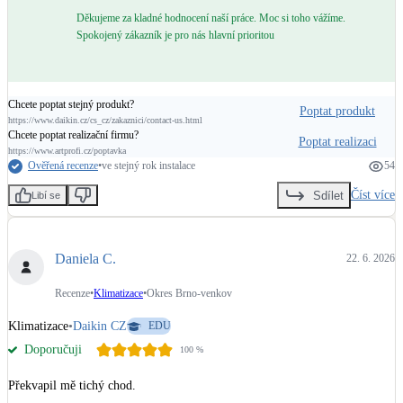
Děkujeme za kladné hodnocení naší práce. Moc si toho vážíme.
Spokojený zákazník je pro nás hlavní prioritou
Chcete poptat stejný produkt?
Poptat produkt
https://www.daikin.cz/cs_cz/zakaznici/contact-us.html
Chcete poptat realizační firmu?
Poptat realizaci
https://www.artprofi.cz/poptavka
Ověřená recenze
•
ve stejný rok instalace
54
Číst více
Sdílet
Libí se
Daniela C.
22. 6. 2026
Recenze
•
Klimatizace
•
Okres Brno-venkov
Klimatizace
•
Daikin CZ
EDU
Doporučuji
100
%
Překvapil mě tichý chod.