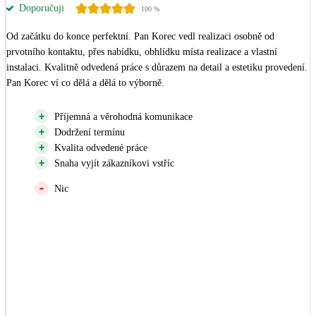
Doporučuji
100
%
LED osvětlení
Od začátku do konce perfektní. Pan Korec vedl realizaci osobně od 
Vnitřní i venkovní
prvotního kontaktu, přes nabídku, obhlídku místa realizace a vlastní 
instalaci. Kvalitně odvedená práce s důrazem na detail a estetiku provedení. 
Retence deštové vody
Pan Korec ví co dělá a dělá to výborně.
Akumulace dešťovky
Příjemná a věrohodná komunikace
Dodržení termínu
NEW
Zelená střecha
Kvalita odvedené práce
Vegetační střechy
Snaha vyjít zákazníkovi vstříc
Nic
NEW
Větrné elektrárny
Malé i velké turbíny