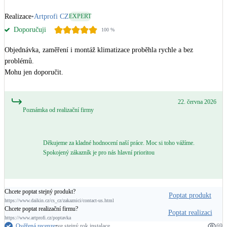
Realizace
•
Artprofi CZ
EXPERT
Doporučuji
100
%
Objednávka, zaměření i montáž klimatizace proběhla rychle a bez 
problémů. 

Mohu jen doporučit.
22. června 2026
Poznámka od realizační firmy
Děkujeme za kladné hodnocení naší práce. Moc si toho vážíme.
Spokojený zákazník je pro nás hlavní prioritou
Chcete poptat stejný produkt?
Poptat produkt
https://www.daikin.cz/cs_cz/zakaznici/contact-us.html
Chcete poptat realizační firmu?
Poptat realizaci
https://www.artprofi.cz/poptavka
Ověřená recenze
•
ve stejný rok instalace
69