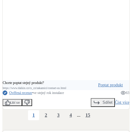
Chcete poptat stejný produkt?
Poptat produkt
https://www.daikin.cz/cs_cz/zakaznici/contact-us.html
Ověřená recenze
•
ve stejný rok instalace
63
Číst více
Sdílet
Libí se
1
2
3
4
...
15