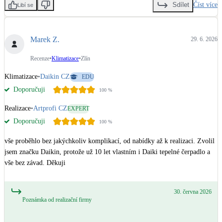
Číst více
Sdílet
Libí se
Marek Z.
29. 6. 2026
Recenze
•
Klimatizace
•
Zlín
Klimatizace
•
Daikin CZ
EDU
Doporučuji
100
%
Realizace
•
Artprofi CZ
EXPERT
Doporučuji
100
%
vše proběhlo bez jakýchkoliv komplikací, od nabídky až k realizaci. Zvolil 
jsem značku Daikin, protože už 10 let vlastním i Daiki tepelné čerpadlo a 
vše bez závad. Děkuji
30. června 2026
Poznámka od realizační firmy