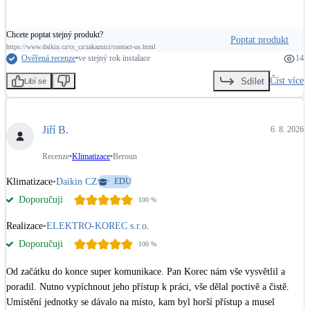
Chcete poptat stejný produkt?
Poptat produkt
https://www.daikin.cz/cs_cz/zakaznici/contact-us.html
Ověřená recenze
•
ve stejný rok instalace
14
Číst více
Sdílet
Libí se
Jiří B.
6. 8. 2026
Recenze
•
Klimatizace
•
Beroun
Klimatizace
•
Daikin CZ
EDU
Doporučuji
100
%
Realizace
•
ELEKTRO-KOREC s.r.o.
Doporučuji
100
%
Od začátku do konce super komunikace. Pan Korec nám vše vysvětlil a 
poradil. Nutno vypíchnout jeho přístup k práci, vše dělal poctivě a čistě. 
Umístění jednotky se dávalo na místo, kam byl horší přístup a musel 