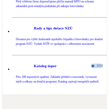
Před výběrem firmy doporučujeme přečíst manuál MPO na ochranu
zákazníků proti nekalým praktikám při nákupu fotovoltaiky.
Rady a tipy dotace NZÚ
Desatera pro výběr dodavatele tepelného čerpadla a fotovoltaiky pro dotační
program NZÚ. Vydalo SFŽP ve spolupráci s odbornými asociacemi.
Katalog úspor
EDU
Přes 200 úsporných opatření. Základní přehled a rozcestník, vyvracení
mýtů a odkazy na dotační programy. Katalog sepisují energetičtí auditoři.