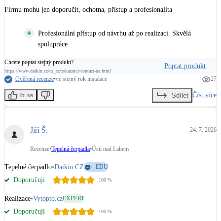
Firmu mohu jen doporučit, ochotna, přístup a profesionalita
Profesionální přístup od návrhu až po realizaci. Skvělá
spolupráce
Chcete poptat stejný produkt?
Poptat produkt
https://www.daikin.cz/cs_cz/zakaznici/contact-us.html
Ověřená recenze
•
ve stejný rok instalace
27
Číst více
Sdílet
Libí se
Jiří Š.
24. 7. 2026
Recenze
•
Tepelná čerpadla
•
Ústí nad Labem
Tepelné čerpadlo
•
Daikin CZ
EDU
Doporučuji
100
%
Realizace
•
Vytopto.cz
EXPERT
Doporučuji
100
%