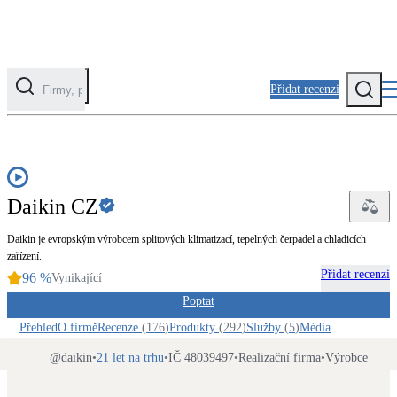
Přidat recenzi
EDU
Kategorie
Fotovoltaika
Daikin CZ
Solární ohřev vody
Daikin je evropským výrobcem splitových klimatizací, tepelných čerpadel a chladicích
Tepelná čerpadla
zařízení.
Klimatizace pro vytápění
Přidat recenzi
96
%
Vynikající
Poptat
Zateplení
Přehled
O firmě
Recenze
(
176
)
Produkty
(
292
)
Služby
(
5
)
Média
Obálka budovy
@
daikin
•
21 let na trhu
•
IČ 48039497
•
Realizační firma
•
Výrobce