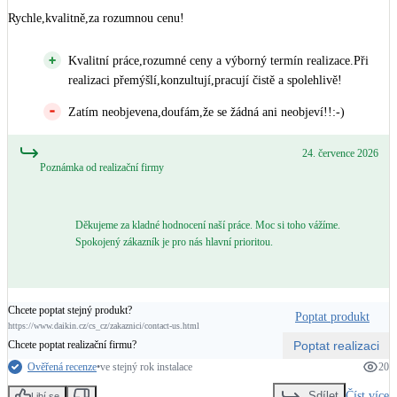
Rychle,kvalitně,za rozumnou cenu!
Kvalitní práce,rozumné ceny a výborný termín realizace.Při
realizaci přemýšlí,konzultují,pracují čistě a spolehlivě!
Zatím neobjevena,doufám,že se žádná ani neobjeví!!:-)
24. července 2026
Poznámka od realizační firmy
Děkujeme za kladné hodnocení naší práce. Moc si toho vážíme.
Spokojený zákazník je pro nás hlavní prioritou.
Chcete poptat stejný produkt?
Poptat produkt
https://www.daikin.cz/cs_cz/zakaznici/contact-us.html
Poptat realizaci
Chcete poptat realizační firmu?
Ověřená recenze
•
ve stejný rok instalace
20
Číst více
Sdílet
Libí se