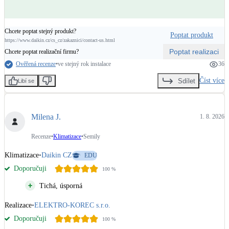
Chcete poptat stejný produkt?
Poptat produkt
https://www.daikin.cz/cs_cz/zakaznici/contact-us.html
Poptat realizaci
Chcete poptat realizační firmu?
Ověřená recenze
•
ve stejný rok instalace
36
Číst více
Sdílet
Libí se
Milena J.
1. 8. 2026
Recenze
•
Klimatizace
•
Semily
Klimatizace
•
Daikin CZ
EDU
Doporučuji
100
%
Tichá, úsporná
Realizace
•
ELEKTRO-KOREC s.r.o.
Doporučuji
100
%