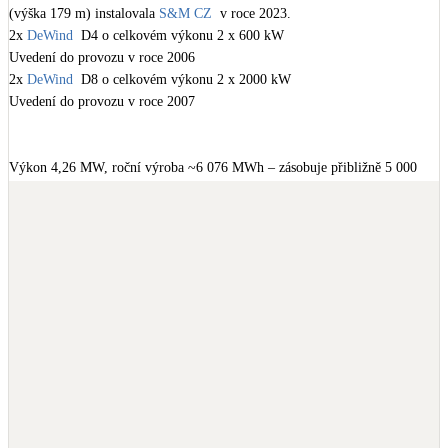
(výška 179 m) instalovala 
S&M CZ
  v roce 2023. 

Kotle
Hlavní zdroje vytápění
2x 
DeWind
  D4 o celkovém výkonu 2 x 600 kW

Uvedení do provozu v roce 2006

2x 
DeWind
  D8 o celkovém výkonu 2 x 2000 kW

Bateriové úložiště
Uvedení do provozu v roce 2007

Pouze velké BESS
Výkon 4,26 MW, roční výroba ~6 076 MWh – zásobuje přibližně 5 000 
Novostavby
domácností. Investice 180 mil. Kč.

Stínicí technika
https://refsite.info/calculators/wind-calculator
Žaluzie, markýzy, pergoly
Rekuperace tepla odpadní vody
Šedá i černá odpadní voda
Kamna / krby
Doplňkové zdroje vytápění