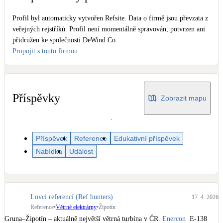
Dotační, energetické služby
Profil byl automaticky vytvořen Refsite. Data o firmě jsou převzata z
veřejných rejstříků. Profil není momentálně spravován, potvrzen ani
Solární termický systém
přidružen ke společnosti DeWind Co.
Na přípravu teplé vody i přitápění
Propojit s touto firmou
Klimatizace
Tepelná čerpadla na chlazení
Příspěvky
Zobrazit mapu
Větrání s rekuperací
Teplovzdušné vytápění
Příspěvek
Reference
Edukativní příspěvek
Nabídka
Událost
Okna / dveře
Balkonové sestavy
Rekonstrukce
Lovci referencí (Ref hunters)
17. 4. 2026
Reference
•
Větrné elektrárny
•
Žipotín
Gruna–Žipotín – aktuálně největší větrná turbína v ČR. 
Enercon
  E-138 