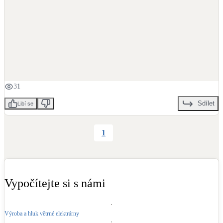
LED osvětlení
Vnitřní i venkovní
Retence deštové vody
Akumulace dešťovky
31
NEW
Zelená střecha
Sdílet
Libí se
Vegetační střechy
1
NEW
Větrné elektrárny
Malé i velké turbíny
Vypočítejte si s námi
Výroba a hluk větrné elektrárny