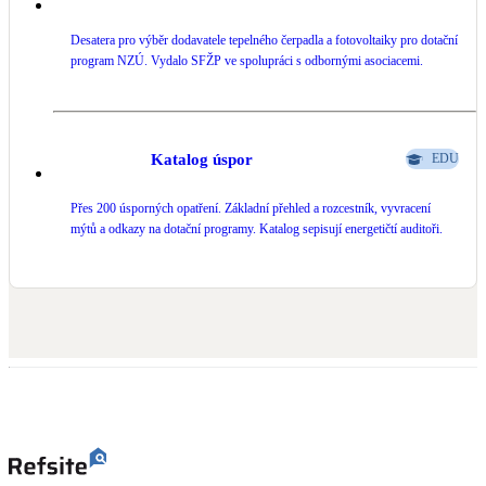
Desatera pro výběr dodavatele tepelného čerpadla a fotovoltaiky pro dotační
program NZÚ. Vydalo SFŽP ve spolupráci s odbornými asociacemi.
Katalog úspor
EDU
Přes 200 úsporných opatření. Základní přehled a rozcestník, vyvracení
mýtů a odkazy na dotační programy. Katalog sepisují energetičtí auditoři.