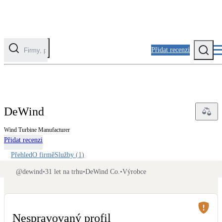
Přidat recenzi
Kategorie
Fotovoltaika
DeWind
Solární ohřev vody
Wind Turbine Manufacturer
Přidat recenzi
Tepelná čerpadla
Klimatizace pro vytápění
Přehled
O firmě
Služby
(
1
)
@
dewind
•
31 let na trhu
•
DeWind Co.
•
Výrobce
Zateplení
Obálka budovy
Nespravovaný profil