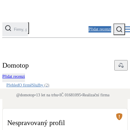
Přidat recenzi
Kategorie
Fotovoltaika
Domotop
Solární ohřev vody
Přidat recenzi
Tepelná čerpadla
Přehled
O firmě
Služby
(
2
)
Klimatizace pro vytápění
@
domotop
•
13 let na trhu
•
IČ 01681095
•
Realizační firma
Zateplení
Obálka budovy
Nespravovaný profil