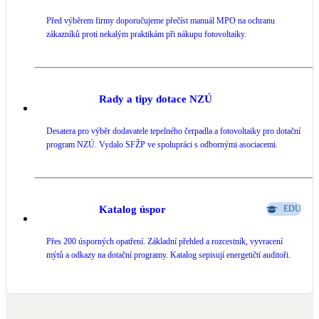
Před výběrem firmy doporučujeme přečíst manuál MPO na ochranu
LED osvětlení
zákazníků proti nekalým praktikám při nákupu fotovoltaiky.
Vnitřní i venkovní
Retence deštové vody
Akumulace dešťovky
Rady a tipy dotace NZÚ
Desatera pro výběr dodavatele tepelného čerpadla a fotovoltaiky pro dotační
NEW
Zelená střecha
program NZÚ. Vydalo SFŽP ve spolupráci s odbornými asociacemi.
Vegetační střechy
NEW
Větrné elektrárny
Malé i velké turbíny
Katalog úspor
EDU
Přes 200 úsporných opatření. Základní přehled a rozcestník, vyvracení
mýtů a odkazy na dotační programy. Katalog sepisují energetičtí auditoři.