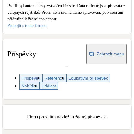
Dotační, energetické služby
Profil byl automaticky vytvořen Refsite. Data o firmě jsou převzata z
veřejných rejstříků. Profil není momentálně spravován, potvrzen ani
přidružen k žádné společnosti
Solární termický systém
Propojit s touto firmou
Na přípravu teplé vody i přitápění
Klimatizace
Tepelná čerpadla na chlazení
Příspěvky
Zobrazit mapu
Větrání s rekuperací
Teplovzdušné vytápění
Příspěvek
Reference
Edukativní příspěvek
Nabídka
Událost
Okna / dveře
Balkonové sestavy
Firma prozatím nevložila žádný příspěvek.
Rekonstrukce