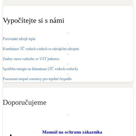
Kotle
Hlavní zdroje vytápění
Vypočítejte si s námi
Bateriové úložiště
Pouze velké BESS
Porovnání zdrojů tepla
Kombinace TČ vzduch-vzduch se stávajícím zdrojem
Novostavby
Změny stavu vzduchu ve VZT jednotce
Spotřeba energie na klimatizaci (TČ vzduch-vzduch)
Stínicí technika
Posouzení otopné soustavy pro tepelné čerpadlo
Žaluzie, markýzy, pergoly
Rekuperace tepla odpadní vody
Doporučujeme
Šedá i černá odpadní voda
Kamna / krby
Doplňkové zdroje vytápění
Manuál na ochranu zákazníka