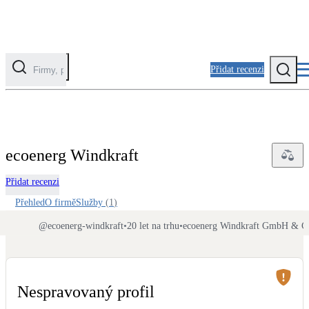
Přidat recenzi
Kategorie
Fotovoltaika
ecoenerg Windkraft
Solární ohřev vody
Přidat recenzi
Tepelná čerpadla
Přehled
O firmě
Služby
(
1
)
Klimatizace pro vytápění
@
ecoenerg-windkraft
•
20 let na trhu
•
ecoenerg Windkraft GmbH & C
Zateplení
Obálka budovy
Nespravovaný profil