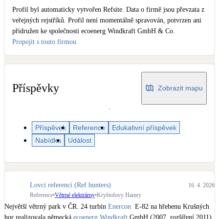
Dotační, energetické služby
Profil byl automaticky vytvořen Refsite. Data o firmě jsou převzata z
veřejných rejstříků. Profil není momentálně spravován, potvrzen ani
přidružen ke společnosti ecoenerg Windkraft GmbH & Co.
Solární termický systém
Propojit s touto firmou
Na přípravu teplé vody i přitápění
Klimatizace
Tepelná čerpadla na chlazení
Příspěvky
Zobrazit mapu
Větrání s rekuperací
Teplovzdušné vytápění
Příspěvek
Reference
Edukativní příspěvek
Nabídka
Událost
Okna / dveře
Balkonové sestavy
Lovci referencí (Ref hunters)
16. 4. 2026
Rekonstrukce
Reference
•
Větrné elektrárny
•
Kryštofovy Hamry
Největší větrný park v ČR. 24 turbín 
Enercon
  E-82 na hřebenu Krušných 
hor realizovala německá 
ecoenerg Windkraft
 GmbH (2007, rozšíření 2011). 