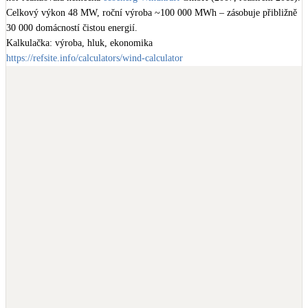
Kotle
Celkový výkon 48 MW, roční výroba ~100 000 MWh – zásobuje přibližně 
Hlavní zdroje vytápění
30 000 domácností čistou energií.

https://refsite.info/calculators/wind-calculator
Bateriové úložiště
Pouze velké BESS
Novostavby
Stínicí technika
Žaluzie, markýzy, pergoly
Rekuperace tepla odpadní vody
Šedá i černá odpadní voda
Kamna / krby
Doplňkové zdroje vytápění