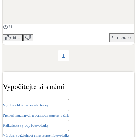
LED osvětlení
Vnitřní i venkovní
21
Retence deštové vody
Sdílet
Libí se
Akumulace dešťovky
1
NEW
Zelená střecha
Vegetační střechy
NEW
Větrné elektrárny
Vypočítejte si s námi
Malé i velké turbíny
Výroba a hluk větrné elektrárny
Přehled neúčinných a účinných soustav SZTE
Kalkulačka výroby fotovoltaiky
Výroba, využitelnost a návratnost fotovoltaiky