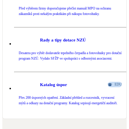
Před výběrem firmy doporučujeme přečíst manuál MPO na ochranu
LED osvětlení
zákazníků proti nekalým praktikám při nákupu fotovoltaiky.
Vnitřní i venkovní
Retence deštové vody
Akumulace dešťovky
Rady a tipy dotace NZÚ
Desatera pro výběr dodavatele tepelného čerpadla a fotovoltaiky pro dotační
NEW
Zelená střecha
program NZÚ. Vydalo SFŽP ve spolupráci s odbornými asociacemi.
Vegetační střechy
NEW
Větrné elektrárny
Malé i velké turbíny
Katalog úspor
EDU
Přes 200 úsporných opatření. Základní přehled a rozcestník, vyvracení
mýtů a odkazy na dotační programy. Katalog sepisují energetičtí auditoři.