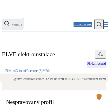
Přidat recenzi
Kategorie
Fotovoltaika
ELVE elektroinstalace
Solární ohřev vody
Přidat recenzi
Tepelná čerpadla
Přehled
O firmě
Recenze
(
3
)
Média
Klimatizace pro vytápění
@
elve-elektroinstalace
•
12 let na trhu
•
IČ 03607267
•
Realizační firma
Zateplení
Obálka budovy
Nespravovaný profil