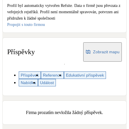
Dotační, energetické služby
Profil byl automaticky vytvořen Refsite. Data o firmě jsou převzata z
veřejných rejstříků. Profil není momentálně spravován, potvrzen ani
přidružen k žádné společnosti
Solární termický systém
Propojit s touto firmou
Na přípravu teplé vody i přitápění
Klimatizace
Tepelná čerpadla na chlazení
Příspěvky
Zobrazit mapu
Větrání s rekuperací
Teplovzdušné vytápění
Příspěvek
Reference
Edukativní příspěvek
Nabídka
Událost
Okna / dveře
Balkonové sestavy
Firma prozatím nevložila žádný příspěvek.
Rekonstrukce