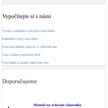
Kotle
Hlavní zdroje vytápění
Vypočítejte si s námi
Bateriové úložiště
Pouze velké BESS
Výroba, využitelnost a návratnost fotovoltaiky
Kalkulačka výroby fotovoltaiky
Novostavby
Porovnání nákladů: spalovací vs. elektrické auto
Cena a zatížení vegetačních střech
Stínicí technika
Fotovoltaika na fasádu, balkon nebo plot
Žaluzie, markýzy, pergoly
Rekuperace tepla odpadní vody
Doporučujeme
Šedá i černá odpadní voda
Kamna / krby
Doplňkové zdroje vytápění
Manuál na ochranu zákazníka