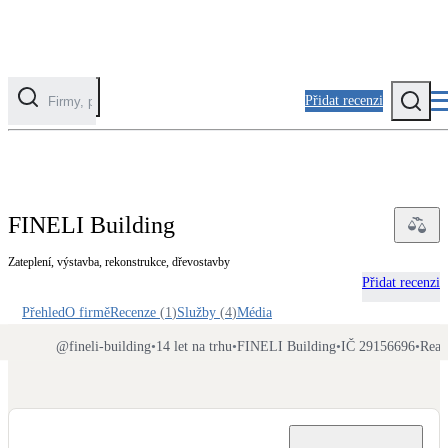
Přidat recenzi
Kategorie
Fotovoltaika
FINELI Building
Solární ohřev vody
Zateplení, výstavba, rekonstrukce, dřevostavby
Přidat recenzi
Tepelná čerpadla
Klimatizace pro vytápění
Přehled
O firmě
Recenze
(
1
)
Služby
(
4
)
Média
@
fineli-building
•
14 let na trhu
•
FINELI Building
•
IČ 29156696
•
Real
Zateplení
Obálka budovy