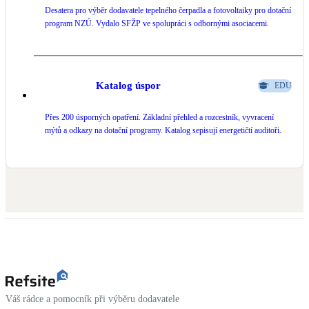
Desatera pro výběr dodavatele tepelného čerpadla a fotovoltaiky pro dotační
program NZÚ. Vydalo SFŽP ve spolupráci s odbornými asociacemi.
LED osvětlení
Vnitřní i venkovní
Retence deštové vody
Katalog úspor
EDU
Akumulace dešťovky
Přes 200 úsporných opatření. Základní přehled a rozcestník, vyvracení
mýtů a odkazy na dotační programy. Katalog sepisují energetičtí auditoři.
NEW
Zelená střecha
Vegetační střechy
NEW
Větrné elektrárny
Malé i velké turbíny
Váš rádce a pomocník při výběru dodavatele