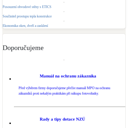
Kotle
Posouzení obvodové stěny s ETICS
Hlavní zdroje vytápění
Součinitel prostupu tepla konstrukce
Ekonomika oken, dveří a zasklení
Bateriové úložiště
Pouze velké BESS
Doporučujeme
Novostavby
Stínicí technika
Manuál na ochranu zákazníka
Žaluzie, markýzy, pergoly
Před výběrem firmy doporučujeme přečíst manuál MPO na ochranu
Rekuperace tepla odpadní vody
zákazníků proti nekalým praktikám při nákupu fotovoltaiky.
Šedá i černá odpadní voda
Kamna / krby
Rady a tipy dotace NZÚ
Doplňkové zdroje vytápění