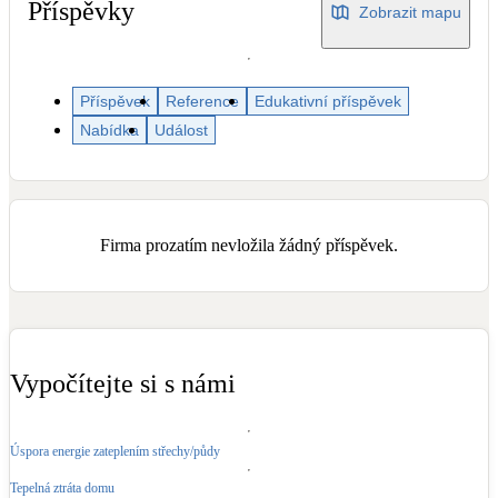
Dotační, energetické služby
Příspěvky
Zobrazit mapu
Solární termický systém
Příspěvek
Reference
Edukativní příspěvek
Na přípravu teplé vody i přitápění
Nabídka
Událost
Klimatizace
Tepelná čerpadla na chlazení
Firma prozatím nevložila žádný příspěvek.
Větrání s rekuperací
Teplovzdušné vytápění
Okna / dveře
Balkonové sestavy
Vypočítejte si s námi
Rekonstrukce
Úspora energie zateplením střechy/půdy
Tepelná ztráta domu