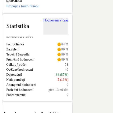
společnosti
Propojit s touto firmou
Hodnocení v čase
Statistika
HODNOCENÍ SLUŽEB
Fotovoltaika
84
%
Zateplení
90
%
Tepelná čerpadla
99
%
Průměrné hodnocení
89
%
Celkový počet
51
Ověřené hodnocení
40
Doporučují
34 (87%)
Nedoporučují
5 (13%)
Anonymní hodnocení
0
Poslední hodnocení
před 13 měsíci
Počet referencí
0