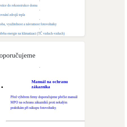
estice do rekonstrukce domu
Novostavby
ovnání zdrojů tepla
oba, využitelnost a návratnost fotovoltaiky
Kamna / krby
Doplňkové zdroje vytápění
třeba energie na klimatizaci (TČ vzduch-vzduch)
NEW
Zelená střecha
Vegetační střechy
oporučujeme
Manuál na ochranu
zákazníka
Před výběrem firmy doporučujeme přečíst manuál
MPO na ochranu zákazníků proti nekalým
praktikám při nákupu fotovoltaiky.