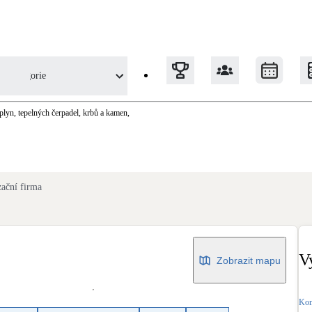
Kategorie
solárů)
 plyn, tepelných čerpadel, krbů a kamen,
Tepelná čerpadla
Klimatizace pro vytápění
zační firma
Solární termický systém
Na přípravu teplé vody i přitápění
V
Zobrazit mapu
Okna / dveře
Balkonové sestavy
Kom