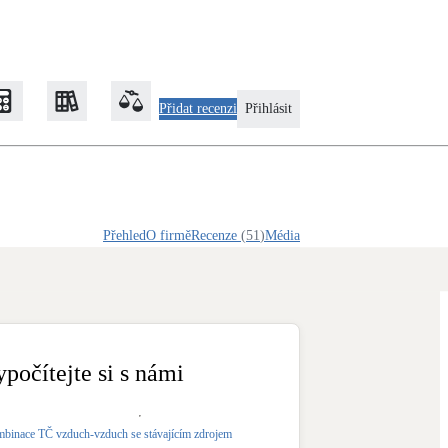
Přidat recenzi
Přihlásit
Zateplení
Přehled
O firmě
Recenze
(
51
)
Média
Obálka budovy
Klimatizace
Tepelná čerpadla na chlazení
ypočítejte si s námi
Rekonstrukce
binace TČ vzduch-vzduch se stávajícím zdrojem