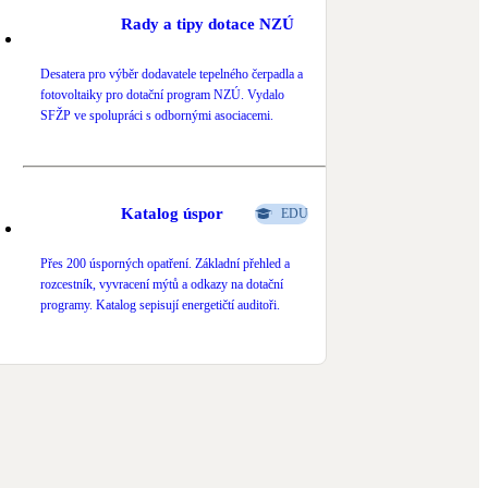
Rady a tipy dotace NZÚ
Desatera pro výběr dodavatele tepelného čerpadla a
fotovoltaiky pro dotační program NZÚ. Vydalo
SFŽP ve spolupráci s odbornými asociacemi.
Katalog úspor
EDU
Přes 200 úsporných opatření. Základní přehled a
rozcestník, vyvracení mýtů a odkazy na dotační
programy. Katalog sepisují energetičtí auditoři.