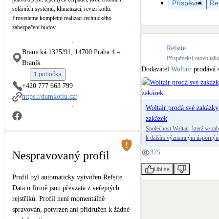
Příspěvek
Re
Kotle
solárních systémů, klimatizací, revizi kotlů.
Hlavní zdroje vytápění
Provedeme kompletní realizaci technického
zabezpečení budov.
Stínicí technika
Refsite
Branická 1325/91, 14700 Praha 4 –
Žaluzie, markýzy, pergoly
Příspěvek
•
Fotovoltaik
Braník
Dodavatel 
Woltair
 prodává 
1 pobočka
LED osvětlení
+420 777 663 799
Vnitřní i venkovní
https://dumkotlu.cz/
Woltair prodá své zakázky
zakázek
NEW
Větrné elektrárny
Společnost Woltair, která se zab
Malé i velké turbíny
k dalším významným úsporným 
kotlů, převádí veškeré své rozp
375
Nespravovaný profil
zaměstnanců, což je zhruba des
a polského trhu.
Libí se
Profil byl automaticky vytvořen Refsite.
Data o firmě jsou převzata z veřejných
rejstříků. Profil není momentálně
spravován, potvrzen ani přidružen k žádné