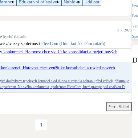
ference
Edukativní příspěvek
Nabídka
Událost
Bateriové úložiště
Inv
Pouze velké BESS
Por
Výr
Rekuperace tepla odpadní vody
6. 7. 2025
Šedá i černá odpadní voda
Spo
a
•
Tepelná čerpadla
své závazky společnosti 
FleetCom (Dům kotlů / Dům solárů)
Retence deštové vody
Akumulace dešťovky
D
 konkurenci. Hotovost chce využít ke konsolidaci a rozjetí nových
ývá dodávkami tepelných čerpadel a od dubna si zajistila ochranu před věřiteli, přistupuje
opatřením. Na svého konkurenta, společnost FleetCom, která pracuje pod značkou Dům
racované zakázky pro domácnosti. Ve firmě podle e15 po létě zůstane jen kolem třiceti
etina oproti období největšího růstu. V dubnu už společnost ohlásila odchod z německého
Sdílet
1