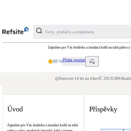
FleetCom (Dům kotlů / Dům 
Zajistíme pro Vás dodávku a instalaci kotlů na tuhá paliva a
Kategorie
Přidat recenzi
89
%
Fotovoltaika
Solární ohřev vody
@
fleetcom
•
14 let na trhu
•
IČ 29135389
•
Reali
Dotační, energetické služby
Úvod
Příspěvky
Větrání s rekuperací
Teplovzdušné vytápění
Zajistíme pro Vás dodávku a instalaci kotlů na tuhá
paliva a plyn, tepelných čerpadel, krbů a kamen,