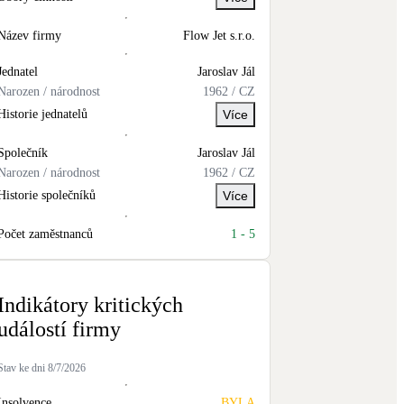
Novostavby
Název firmy
Flow Jet s.r.o.
Jednatel
Jaroslav
Jál
Kamna / krby
Narozen / národnost
1962
/
CZ
Doplňkové zdroje vytápění
Historie jednatelů
Více
NEW
Zelená střecha
Společník
Jaroslav
Jál
Vegetační střechy
Narozen / národnost
1962
/
CZ
Historie společníků
Více
Počet zaměstnanců
1
-
5
Indikátory kritických
událostí firmy
Stav ke dni
8/7/2026
Insolvence
BYLA