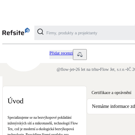
Flow Jet
Kategorie
Přidat recenzi
Fotovoltaika
@
flow-jet
•
26 let na trhu
•
Flow Jet, s.r.o.
•
IČ 2
Solární ohřev vody
Certifikace a oprávnění
Dotační, energetické služby
Úvod
Nemáme informace zda-
Větrání s rekuperací
Specializujeme se na bezvýkopové pokládání
Teplovzdušné vytápění
inženýrských sítí a mikrotunelů, technologií Flow
Tex, což je moderní a ekologická bezvýkopová
technologie. Provádíme řízené protlaky pro