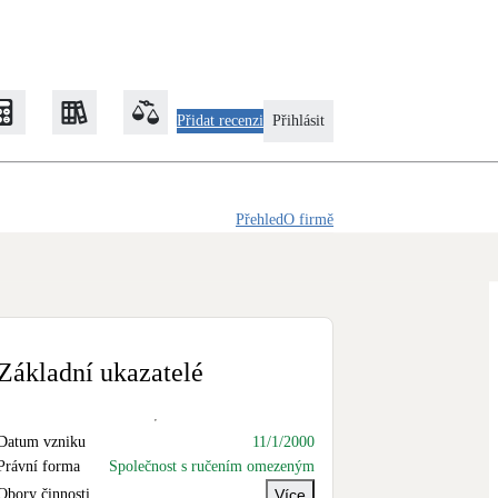
Přidat recenzi
Přihlásit
Přehled
O firmě
Zateplení
Obálka budovy
Klimatizace
Tepelná čerpadla na chlazení
Základní ukazatelé
Rekonstrukce
Datum vzniku
11/1/2000
Právní forma
Společnost s ručením omezeným
Obory činnosti
Více