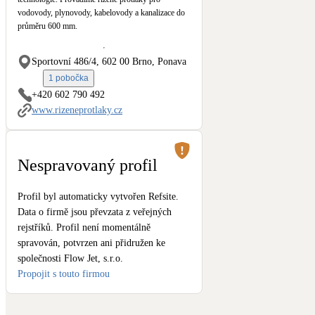
Kotle
vodovody, plynovody, kabelovody a kanalizace do
Hlavní zdroje vytápění
průměru 600 mm.
Sportovní 486/4, 602 00 Brno, Ponava
Stínicí technika
Žaluzie, markýzy, pergoly
1 pobočka
+420 602 790 492
www.rizeneprotlaky.cz
LED osvětlení
Vnitřní i venkovní
Nespravovaný profil
NEW
Větrné elektrárny
Malé i velké turbíny
Profil byl automaticky vytvořen Refsite.
Data o firmě jsou převzata z veřejných
rejstříků. Profil není momentálně
spravován, potvrzen ani přidružen ke
společnosti Flow Jet, s.r.o.
Propojit s touto firmou