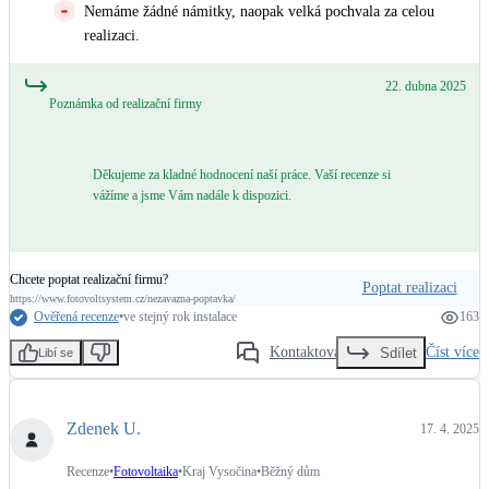
Nemáme žádné námitky, naopak velká pochvala za celou
realizaci.
22. dubna 2025
Poznámka od realizační firmy
Děkujeme za kladné hodnocení naší práce. Vaší recenze si
vážíme a jsme Vám nadále k dispozici.
Chcete poptat realizační firmu?
Poptat realizaci
https://www.fotovoltsystem.cz/nezavazna-poptavka/
Ověřená recenze
•
ve stejný rok instalace
163
Kontaktovat
Číst více
Sdílet
Libí se
Zdenek U.
17. 4. 2025
Recenze
•
Fotovoltaika
•
Kraj Vysočina
•
Běžný dům