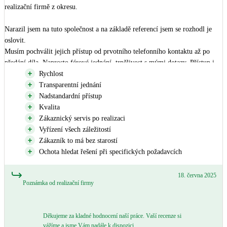
realizační firmě z okresu. 

Narazil jsem na tuto společnost a na základě referencí jsem se rozhodl je 
oslovit. 

Musím pochválit jejich přístup od prvotního telefonního kontaktu až po 
předání díla. Naprosto férové jednání, trpělivost s mými dotazy. Přístup i 
po instalaci, kdy jsem měl nadstandardní požadavky a hledali jsme cestu jak 
Rychlost
to vyřešit. Podařilo se. 

Transparentní jednání
Nadstandardní přístup
Po instalaci, která je kvalitně provedena se vyskytly komplikace ze strany 
Kvalita
ČEZu, díky kterému se připojení k distribuční soustavě protáhlo, protože si 
Zákaznický servis po realizaci
ČEZ nově vymyslel, že potřebuje českou certifikaci střídače a muselo se 
Vyřízení všech záležitostí
čekat na českou zkušebnu, než certifikaci vydá, nebylo to zavinění 
Zákazník to má bez starostí
společnosti, i tak se k tomu postavili čelem a i přes to, že jsem to 
Ochota hledat řešení při specifických požadavcích
nevyžadoval, tak jako kompenzaci jsem dostal ještě bonus. 

18. června 2025
Poznámka od realizační firmy
Instalace od první schůzky proběhla do dvou měsíců, velký obdiv chlapům, 
kteří instalovali v prosinci v mrazech, to jsem nečekal. Nebýt komplikace 
ČEZu, věřím, že by jsem byl připojen již do tří měsíců od první schůzky. 

Děkujeme za kladné hodnocení naší práce. Vaší recenze si
vážíme a jsme Vám nadále k dispozici.