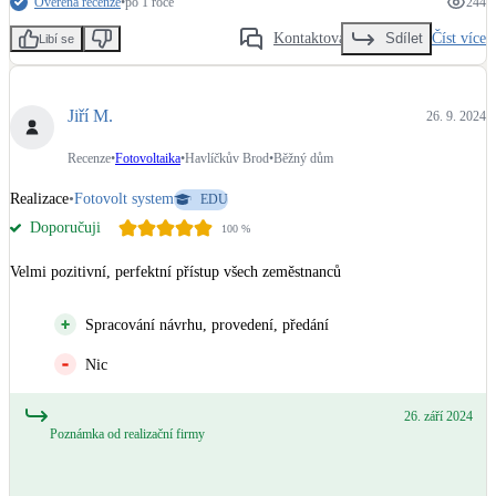
Ověřená recenze
•
po 1 roce
244
Kontaktovat
Číst více
Sdílet
Libí se
Jiří M.
26. 9. 2024
Recenze
•
Fotovoltaika
•
Havlíčkův Brod
•
Běžný dům
Realizace
•
Fotovolt system
EDU
Doporučuji
100
%
Velmi pozitivní, perfektní přístup všech zeměstnanců
Spracování návrhu, provedení, předání
Nic
26. září 2024
Poznámka od realizační firmy