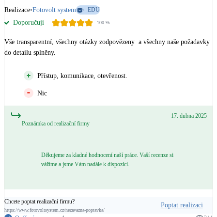
Realizace
•
Fotovolt system
EDU
Doporučuji
100
%
Vše transparentní, všechny otázky zodpovězeny  a všechny naše požadavky 
do detailu splněny.
Přístup, komunikace, otevřenost.
Nic
17. dubna 2025
Poznámka od realizační firmy
Děkujeme za kladné hodnocení naší práce. Vaší recenze si
vážíme a jsme Vám nadále k dispozici.
Chcete poptat realizační firmu?
Poptat realizaci
https://www.fotovoltsystem.cz/nezavazna-poptavka/