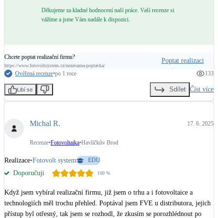
Děkujeme za kladné hodnocení naší práce. Vaší recenze si
vážíme a jsme Vám nadále k dispozici.
Chcete poptat realizační firmu?
Poptat realizaci
https://www.fotovoltsystem.cz/nezavazna-poptavka/
Ověřená recenze
•
po 1 roce
133
Číst více
Sdílet
Libí se
Michal R.
17. 6. 2025
Recenze
•
Fotovoltaika
•
Havlíčkův Brod
Realizace
•
Fotovolt system
EDU
Doporučuji
100
%
Když jsem vybíral realizační firmu, již jsem o trhu a i fotovoltaice a 
technologiích měl trochu přehled. Poptával jsem FVE u distributora, jejich 
přístup byl otřesný, tak jsem se rozhodl, že zkusím se porozhlédnout po 