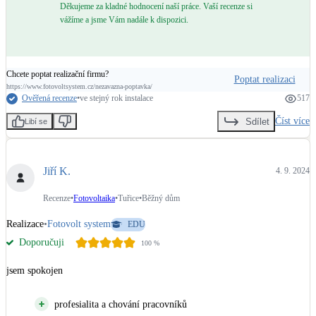
Děkujeme za kladné hodnocení naší práce. Vaší recenze si
vážíme a jsme Vám nadále k dispozici.
Chcete poptat realizační firmu?
Poptat realizaci
https://www.fotovoltsystem.cz/nezavazna-poptavka/
Ověřená recenze
•
ve stejný rok instalace
517
Číst více
Sdílet
Libí se
Jiří K.
4. 9. 2024
Recenze
•
Fotovoltaika
•
Tuřice
•
Běžný dům
Realizace
•
Fotovolt system
EDU
Doporučuji
100
%
jsem spokojen
profesialita a chování pracovníků