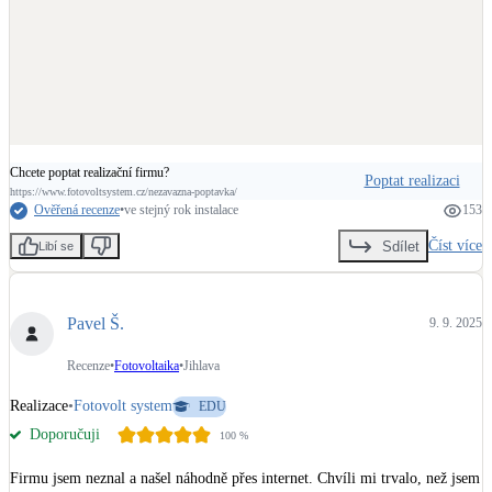
Chcete poptat realizační firmu?
Poptat realizaci
https://www.fotovoltsystem.cz/nezavazna-poptavka/
Ověřená recenze
•
ve stejný rok instalace
153
Číst více
Sdílet
Libí se
Pavel Š.
9. 9. 2025
Recenze
•
Fotovoltaika
•
Jihlava
Realizace
•
Fotovolt system
EDU
Doporučuji
100
%
Firmu jsem neznal a našel náhodně přes internet. Chvíli mi trvalo, než jsem 