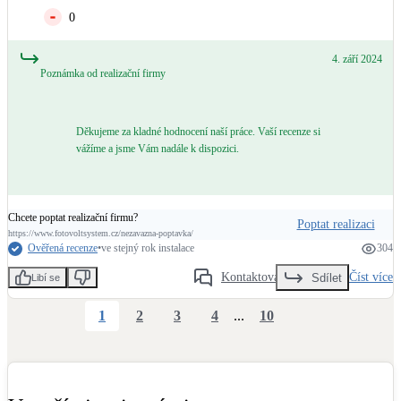
0
4. září 2024
Poznámka od realizační firmy
Děkujeme za kladné hodnocení naší práce. Vaší recenze si
vážíme a jsme Vám nadále k dispozici.
Chcete poptat realizační firmu?
Poptat realizaci
https://www.fotovoltsystem.cz/nezavazna-poptavka/
Ověřená recenze
•
ve stejný rok instalace
304
Kontaktovat
Číst více
Sdílet
Libí se
1
2
3
4
...
10