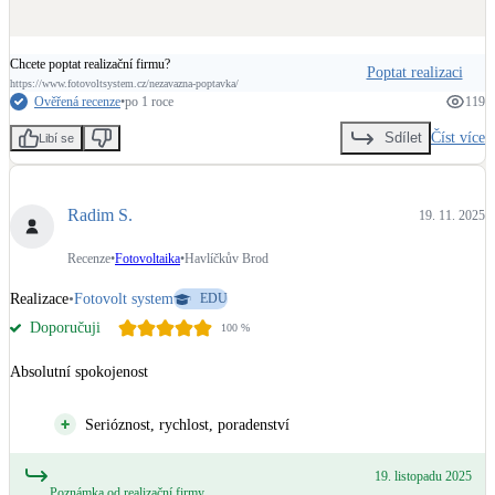
Chcete poptat realizační firmu?
Poptat realizaci
https://www.fotovoltsystem.cz/nezavazna-poptavka/
Ověřená recenze
•
po 1 roce
119
Číst více
Sdílet
Libí se
Radim S.
19. 11. 2025
Recenze
•
Fotovoltaika
•
Havlíčkův Brod
Realizace
•
Fotovolt system
EDU
Doporučuji
100
%
Absolutní spokojenost
Serióznost, rychlost, poradenství
19. listopadu 2025
Poznámka od realizační firmy