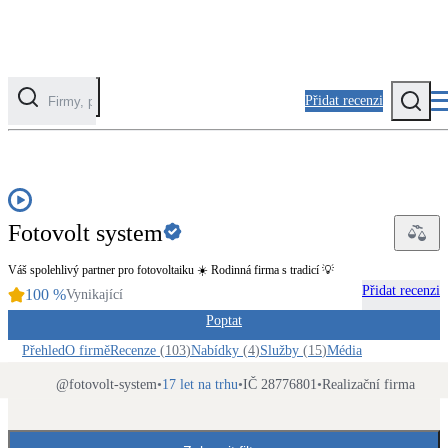
Přidat recenzi
EDU
Kategorie
Fotovoltaika
Fotovolt system
Solární ohřev vody
Váš spolehlivý partner pro fotovoltaiku ☀️ Rodinná firma s tradicí 💡
Tepelná čerpadla
Přidat recenzi
100
%
Vynikající
Klimatizace pro vytápění
Poptat
Přehled
O firmě
Recenze
(
103
)
Nabídky
(
4
)
Služby
(
15
)
Média
Zateplení
Obálka budovy
@
fotovolt-system
•
17 let na trhu
•
IČ 28776801
•
Realizační firma