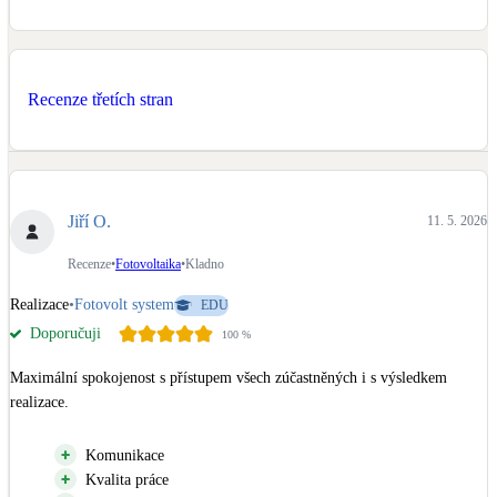
Kotle
Hlavní zdroje vytápění
Recenze třetích stran
Bateriové úložiště
Pouze velké BESS
Novostavby
Jiří O.
11. 5. 2026
Recenze
•
Fotovoltaika
•
Kladno
Stínicí technika
Žaluzie, markýzy, pergoly
Realizace
•
Fotovolt system
EDU
Doporučuji
100
%
Rekuperace tepla odpadní vody
Maximální spokojenost s přístupem všech zúčastněných i s výsledkem 
Šedá i černá odpadní voda
realizace.
Kamna / krby
Komunikace
Doplňkové zdroje vytápění
Kvalita práce