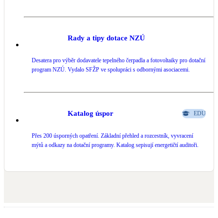
Rady a tipy dotace NZÚ
Desatera pro výběr dodavatele tepelného čerpadla a fotovoltaiky pro dotační
program NZÚ. Vydalo SFŽP ve spolupráci s odbornými asociacemi.
Katalog úspor
EDU
Přes 200 úsporných opatření. Základní přehled a rozcestník, vyvracení
mýtů a odkazy na dotační programy. Katalog sepisují energetičtí auditoři.