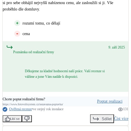
si pro sebe obhájil nejvyšší nabízenou cenu, ale zasloužili si ji. Vše 
proběhlo dle domluvy.
rozumí tomu, co dělají
cena
9. září 2025
Poznámka od realizační firmy
Děkujeme za kladné hodnocení naší práce. Vaší recenze si
vážíme a jsme Vám nadále k dispozici.
Chcete poptat realizační firmu?
Poptat realizaci
https://www.fotovoltsystem.cz/nezavazna-poptavka/
Ověřená recenze
•
ve stejný rok instalace
131
Číst více
Sdílet
Libí se