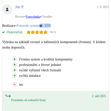
Jan P.
2. 9. 2025
Recenze
•
Fotovoltaika
•
Chrudim
Realizace
•
Fotovolt system
EDU
Doporučuji
100
%
Vybrána na základě recenzí a nabízených komponentů (fronius). S klidem 
mohu doporučit.
Fronius system a kvalitní komponenty
profesionální a férové jednání
rychlé vyřízení všech formalit
rychlá instalace
nic
2. září 2025
Poznámka od realizační firmy