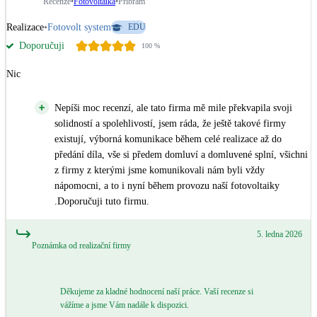
Recenze
•
Fotovoltaika
•
Příbram
Realizace
•
Fotovolt system
EDU
Doporučuji
100
%
Nic
Nepíši moc recenzí, ale tato firma mě mile překvapila svoji
solidností a spolehlivostí, jsem ráda, že ještě takové firmy
existují, výborná komunikace během celé realizace až do
předání díla, vše si předem domluví a domluvené splní, všichni
z firmy z kterými jsme komunikovali nám byli vždy
nápomocni, a to i nyní během provozu naší fotovoltaiky
.Doporučuji tuto firmu.
5. ledna 2026
Poznámka od realizační firmy
Děkujeme za kladné hodnocení naší práce. Vaší recenze si
vážíme a jsme Vám nadále k dispozici.