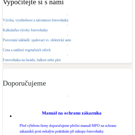
Vypočítejte si s námi
Výroba, využitelnost a návratnost fotovoltaiky
Kalkulačka výroby fotovoltaiky
Porovnání nákladů: spalovací vs. elektrické auto
Cena a zatížení vegetačních střech
Fotovoltaika na fasádu, balkon nebo plot
Doporučujeme
Manuál na ochranu zákazníka
Před výběrem firmy doporučujeme přečíst manuál MPO na ochranu
zákazníků proti nekalým praktikám při nákupu fotovoltaiky.