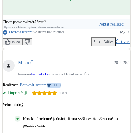
Společnost zařídila smlouvu o připojení, dotaci a vše co kolem bylo 
potřeba, včetně osazení nového elektrorozvaděče. Nemusel jsem se vůbec o 
nic starat. 

Chcete poptat realizační firmu?
Poptat realizaci
Chtěl bych takto firmě poděkovat ještě jednou. Nejsem typ, který by psal 
https://www.fotovoltsystem.cz/nezavazna-poptavka/
Ověřená recenze
•
ve stejný rok instalace
199
recenze, ať už špatné, nebo dobré, ale Fotovoltsystem si to zaslouží. 

Číst více
Sdílet
Libí se
Přeji spoustu dalších spokojených zákazníků, jako jsem i já. 

Michal Růžička
Milan Č.
20. 4. 2025
Recenze
•
Fotovoltaika
•
Kamenná Lhota
•
Běžný dům
Realizace
•
Fotovolt system
EDU
Doporučuji
100
%
Velmi dobrý
Korektní ochotné jednání, firma vyšla vstříc všem našim
požadavkům.