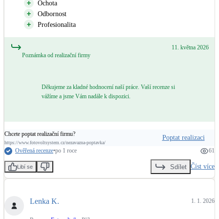
Ochota
Odbornost
LED osvětlení
Profesionalita
Vnitřní i venkovní
11. května 2026
Retence deštové vody
Poznámka od realizační firmy
Akumulace dešťovky
Děkujeme za kladné hodnocení naší práce. Vaší recenze si
NEW
Zelená střecha
vážíme a jsme Vám nadále k dispozici.
Vegetační střechy
NEW
Větrné elektrárny
Chcete poptat realizační firmu?
Poptat realizaci
Malé i velké turbíny
https://www.fotovoltsystem.cz/nezavazna-poptavka/
Ověřená recenze
•
po 1 roce
61
Číst více
Sdílet
Libí se
Lenka K.
1. 1. 2026