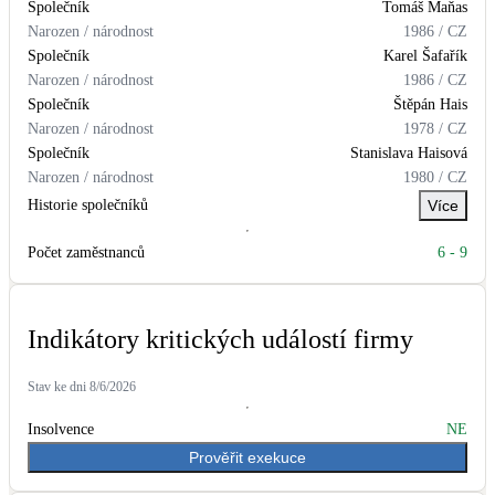
Společník
Tomáš
Maňas
Narozen / národnost
1986
/
CZ
LED osvětlení
Společník
Karel
Šafařík
Vnitřní i venkovní
Narozen / národnost
1986
/
CZ
Společník
Štěpán
Hais
Retence deštové vody
Narozen / národnost
1978
/
CZ
Akumulace dešťovky
Společník
Stanislava
Haisová
Narozen / národnost
1980
/
CZ
Historie společníků
Více
NEW
Zelená střecha
Vegetační střechy
Počet zaměstnanců
6
-
9
NEW
Větrné elektrárny
Malé i velké turbíny
Indikátory kritických událostí firmy
Stav ke dni
8/6/2026
Insolvence
NE
Prověřit exekuce