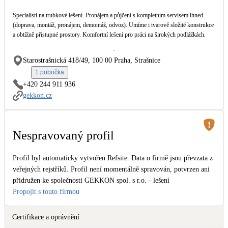
Dotační, energetické služby
Specialisti na trubkové lešení. Pronájem a půjčení s kompletním servisem ihned
(doprava, montáž, pronájem, demontáž, odvoz). Umíme i tvarově složité konstrukce
a obtížně přistupné prostory. Komfortní lešení pro práci na širokých podlážkách.
Solární termický systém
Na přípravu teplé vody i přitápění
Starostrašnická 418/49, 100 00 Praha, Strašnice
1 pobočka
Klimatizace
+420 244 911 936
Tepelná čerpadla na chlazení
gekkon.cz
Větrání s rekuperací
Teplovzdušné vytápění
Nespravovaný profil
Okna / dveře
Profil byl automaticky vytvořen Refsite. Data o firmě jsou převzata z
Balkonové sestavy
veřejných rejstříků. Profil není momentálně spravován, potvrzen ani
přidružen ke společnosti GEKKON spol. s r.o. - lešení
Propojit s touto firmou
Rekonstrukce
Certifikace a oprávnění