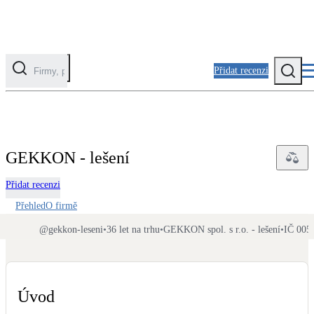
Přidat recenzi
Kategorie
Fotovoltaika
GEKKON - lešení
Solární ohřev vody
Přidat recenzi
Tepelná čerpadla
Přehled
O firmě
Klimatizace pro vytápění
@
gekkon-leseni
•
36 let na trhu
•
GEKKON spol. s r.o. - lešení
•
IČ 005
Zateplení
Obálka budovy
Úvod