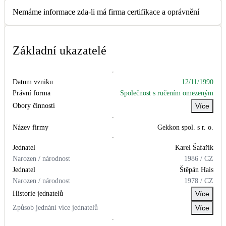
Kotle
Nemáme informace zda-li má firma certifikace a oprávnění
Hlavní zdroje vytápění
Bateriové úložiště
Základní ukazatelé
Pouze velké BESS
Datum vzniku
12/11/1990
Novostavby
Právní forma
Společnost s ručením omezeným
Obory činnosti
Více
Stínicí technika
Název firmy
Gekkon spol. s r. o.
Žaluzie, markýzy, pergoly
Jednatel
Karel
Šafařík
Narozen / národnost
1986
/
CZ
Rekuperace tepla odpadní vody
Jednatel
Štěpán
Hais
Šedá i černá odpadní voda
Narozen / národnost
1978
/
CZ
Historie jednatelů
Více
Kamna / krby
Způsob jednání více jednatelů
Více
Doplňkové zdroje vytápění