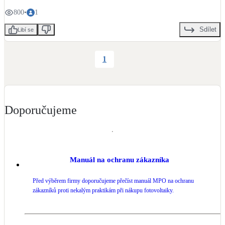
800
•
1
LED osvětlení
Vnitřní i venkovní
Sdílet
Libí se
Retence deštové vody
1
Akumulace dešťovky
NEW
Zelená střecha
Vegetační střechy
Doporučujeme
NEW
Větrné elektrárny
Malé i velké turbíny
Manuál na ochranu zákazníka
Před výběrem firmy doporučujeme přečíst manuál MPO na ochranu
zákazníků proti nekalým praktikám při nákupu fotovoltaiky.