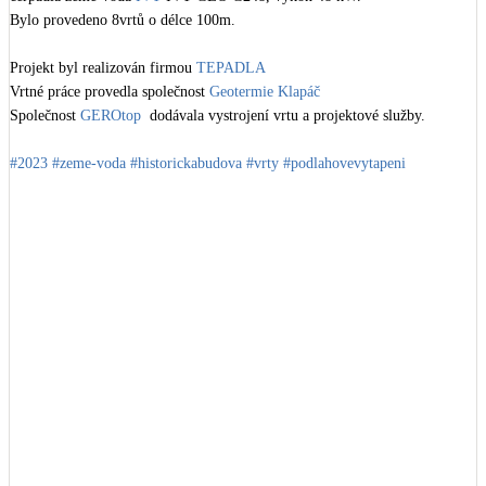
Kotle
Bylo provedeno 8vrtů o délce 100m.

Hlavní zdroje vytápění
Projekt byl realizován firmou 
TEPADLA
Vrtné práce provedla společnost 
Geotermie Klapáč
Bateriové úložiště
Společnost 
GEROtop
  dodávala vystrojení vrtu a projektové služby. 

Pouze velké BESS
#2023
#zeme-voda
#historickabudova
#vrty
#podlahovevytapeni
Novostavby
Stínicí technika
Žaluzie, markýzy, pergoly
Rekuperace tepla odpadní vody
Šedá i černá odpadní voda
+
7
Kamna / krby
Doplňkové zdroje vytápění