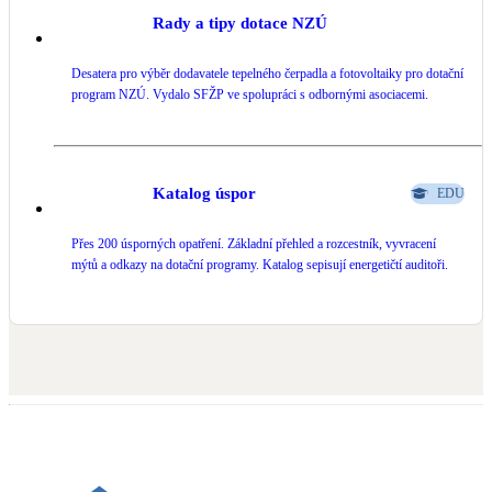
Rady a tipy dotace NZÚ
Desatera pro výběr dodavatele tepelného čerpadla a fotovoltaiky pro dotační
program NZÚ. Vydalo SFŽP ve spolupráci s odbornými asociacemi.
Katalog úspor
EDU
Přes 200 úsporných opatření. Základní přehled a rozcestník, vyvracení
mýtů a odkazy na dotační programy. Katalog sepisují energetičtí auditoři.