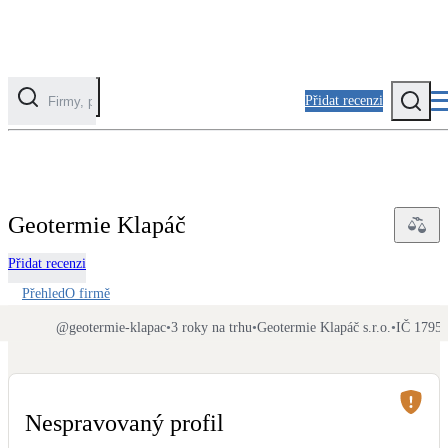
Přidat recenzi
Kategorie
Fotovoltaika
Geotermie Klapáč
Solární ohřev vody
Přidat recenzi
Tepelná čerpadla
Přehled
O firmě
Klimatizace pro vytápění
@
geotermie-klapac
•
3 roky na trhu
•
Geotermie Klapáč s.r.o.
•
IČ 1795
Zateplení
Obálka budovy
Nespravovaný profil