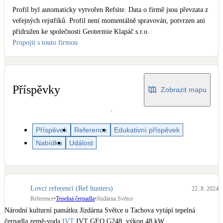
Dotační, energetické služby
Profil byl automaticky vytvořen Refsite. Data o firmě jsou převzata z
veřejných rejstříků. Profil není momentálně spravován, potvrzen ani
přidružen ke společnosti Geotermie Klapáč s.r.o.
Solární termický systém
Propojit s touto firmou
Na přípravu teplé vody i přitápění
Klimatizace
Tepelná čerpadla na chlazení
Příspěvky
Zobrazit mapu
Větrání s rekuperací
Teplovzdušné vytápění
Příspěvek
Reference
Edukativní příspěvek
Nabídka
Událost
Okna / dveře
Balkonové sestavy
Lovci referencí (Ref hunters)
22. 8. 2024
Rekonstrukce
Reference
•
Tepelná čerpadla
•
Jízdárna Světce
Národní kulturní památku Jízdárna Světce u Tachova vytápí tepelná 
čerpadla země-voda 
IVT
 IVT GEO G248, výkon 48 kW.
