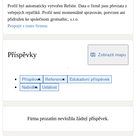
Dotační, energetické služby
Profil byl automaticky vytvořen Refsite. Data o firmě jsou převzata z
veřejných rejstříků. Profil není momentálně spravován, potvrzen ani
přidružen ke společnosti gromathic, s.r.o.
Solární termický systém
Propojit s touto firmou
Na přípravu teplé vody i přitápění
Klimatizace
Tepelná čerpadla na chlazení
Příspěvky
Zobrazit mapu
Větrání s rekuperací
Teplovzdušné vytápění
Příspěvek
Reference
Edukativní příspěvek
Nabídka
Událost
Okna / dveře
Balkonové sestavy
Firma prozatím nevložila žádný příspěvek.
Rekonstrukce