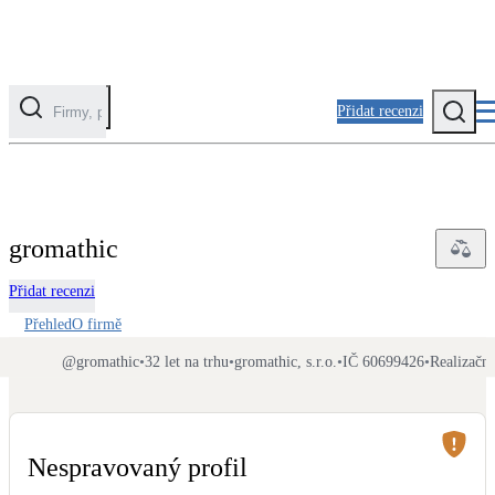
Přidat recenzi
Kategorie
Fotovoltaika
gromathic
Solární ohřev vody
Přidat recenzi
Tepelná čerpadla
Přehled
O firmě
Klimatizace pro vytápění
@
gromathic
•
32 let na trhu
•
gromathic, s.r.o.
•
IČ 60699426
•
Realizační
Zateplení
Obálka budovy
Nespravovaný profil