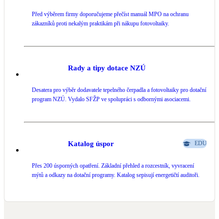
Před výběrem firmy doporučujeme přečíst manuál MPO na ochranu
LED osvětlení
zákazníků proti nekalým praktikám při nákupu fotovoltaiky.
Vnitřní i venkovní
Retence deštové vody
Akumulace dešťovky
Rady a tipy dotace NZÚ
Desatera pro výběr dodavatele tepelného čerpadla a fotovoltaiky pro dotační
NEW
Zelená střecha
program NZÚ. Vydalo SFŽP ve spolupráci s odbornými asociacemi.
Vegetační střechy
NEW
Větrné elektrárny
Malé i velké turbíny
Katalog úspor
EDU
Přes 200 úsporných opatření. Základní přehled a rozcestník, vyvracení
mýtů a odkazy na dotační programy. Katalog sepisují energetičtí auditoři.