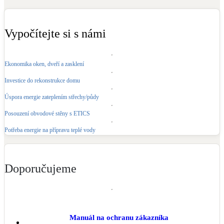
Kotle
Hlavní zdroje vytápění
Vypočítejte si s námi
Bateriové úložiště
Pouze velké BESS
Ekonomika oken, dveří a zasklení
Investice do rekonstrukce domu
Novostavby
Úspora energie zateplením střechy/půdy
Posouzení obvodové stěny s ETICS
Stínicí technika
Potřeba energie na přípravu teplé vody
Žaluzie, markýzy, pergoly
Rekuperace tepla odpadní vody
Doporučujeme
Šedá i černá odpadní voda
Kamna / krby
Doplňkové zdroje vytápění
Manuál na ochranu zákazníka