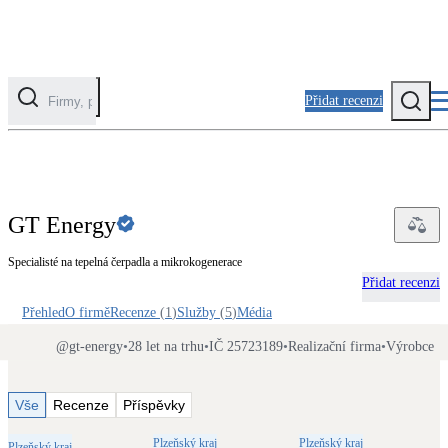
Přidat recenzi
Kategorie
Fotovoltaika
GT Energy
Solární ohřev vody
Specialisté na tepelná čerpadla a mikrokogenerace
Přidat recenzi
Tepelná čerpadla
Klimatizace pro vytápění
Přehled
O firmě
Recenze
(
1
)
Služby
(
5
)
Média
@
gt-energy
•
28 let na trhu
•
IČ 25723189
•
Realizační firma
•
Výrobce
Zateplení
Obálka budovy
Vše
Recenze
Příspěvky
Plzeňský kraj
Plzeňský kraj
Plzeňský kraj
Plzeňský kraj