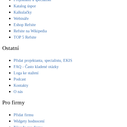
Kotle
Katalog úspor
Hlavní zdroje vytápění
Kalkulačky
Webináře
Eshop Refsite
Bateriové úložiště
Refsite na Wikipedia
Pouze velké BESS
TOP 5 Refsite
Ostatní
Novostavby
Přidat projektanta, specialistu, EKIS
FAQ - Často kladené otázky
Stínicí technika
Loga ke stažení
Žaluzie, markýzy, pergoly
Podcast
Kontakty
O nás
Rekuperace tepla odpadní vody
Šedá i černá odpadní voda
Pro firmy
Kamna / krby
Přidat firmu
Doplňkové zdroje vytápění
Widgety hodnocení