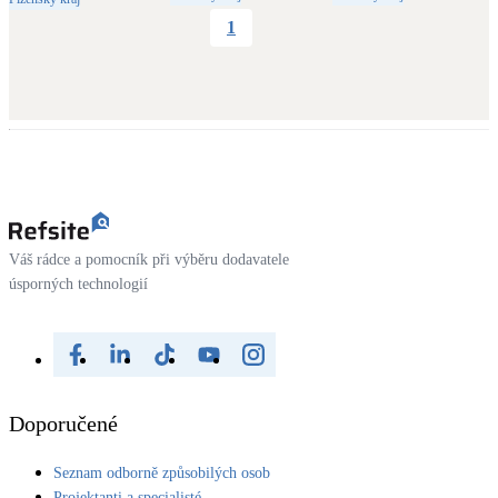
Dotační, energetické služby
1
Solární termický systém
Na přípravu teplé vody i přitápění
Klimatizace
Tepelná čerpadla na chlazení
Větrání s rekuperací
Váš rádce a pomocník při výběru dodavatele
Teplovzdušné vytápění
úsporných technologií
Okna / dveře
Balkonové sestavy
Doporučené
Rekonstrukce
Seznam odborně způsobilých osob
Projektanti a specialisté